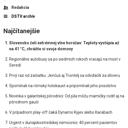
Redakcia
DSTV archív
Najčítanejšie
Slovensko čelí extrémnej vlne horúčav: Teploty vystúpia až
na 41 °C, chráňte si svoje domovy
Regionálne autobusy sa po siedmich rokoch vracajú na most v
Seredi
Prvý raz od začiatku: Jenčuš aj Trontelj sa odvďačili za dôveru
Spomínali na rómsky holokaust a pripomínali jeho posolstvo
Novinka v galantskej pôrodnici: Od júla môžu mamičky rodiť aj na
pôrodnom gauči
V prípadnom play-off čaká Dynamo Kyjev alebo Karabach
Urgent v dunajskostredskej nemocnici: 40 percent pacientov