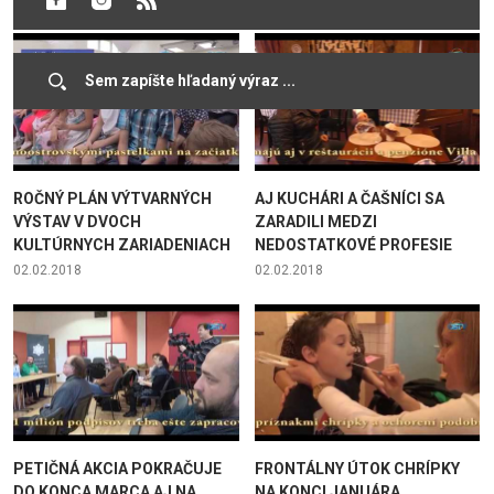
ROČNÝ PLÁN VÝTVARNÝCH
AJ KUCHÁRI A ČAŠNÍCI SA
VÝSTAV V DVOCH
ZARADILI MEDZI
KULTÚRNYCH ZARIADENIACH
NEDOSTATKOVÉ PROFESIE
02.02.2018
02.02.2018
PETIČNÁ AKCIA POKRAČUJE
FRONTÁLNY ÚTOK CHRÍPKY
DO KONCA MARCA AJ NA
NA KONCI JANUÁRA