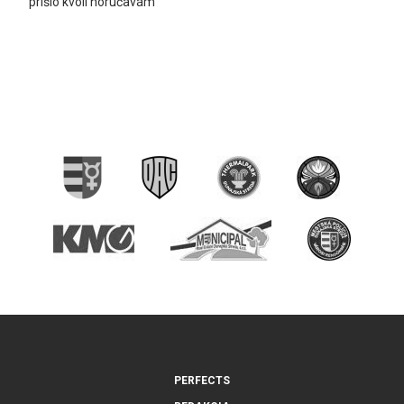
prišlo kvôli horúčavám
PERFECTS