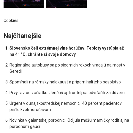
Cookies
Najčítanejšie
Slovensko čelí extrémnej vlne horúčav: Teploty vystúpia až
na 41 °C, chráňte si svoje domovy
Regionálne autobusy sa po siedmich rokoch vracajú na most v
Seredi
Spomínali na rómsky holokaust a pripomínali jeho posolstvo
Prvý raz od začiatku: Jenčuš aj Trontelj sa odvďačili za dôveru
Urgent v dunajskostredskej nemocnici: 40 percent pacientov
prišlo kvôli horúčavám
Novinka v galantskej pôrodnici: Od júla môžu mamičky rodiť aj na
pôrodnom gauči