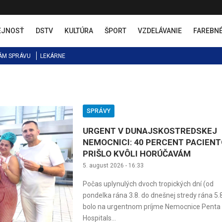
EJNOSŤ
DSTV
KULTÚRA
ŠPORT
VZDELÁVANIE
FAREBN
ÁM SPRÁVU
LEKÁRNE
SPRÁVY
URGENT V DUNAJSKOSTREDSKEJ
NEMOCNICI: 40 PERCENT PACIEN
PRIŠLO KVÔLI HORÚČAVÁM
5. august 2026 - 16:33
Počas uplynulých dvoch tropických dní (od
pondelka rána 3.8. do dnešnej stredy rána 5.8
bolo na urgentnom príjme Nemocnice Penta
Hospitals...