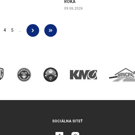
ROKA
09.06.2026
4
5
…
SOCIÁLNA SITEŤ