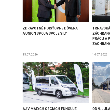
ZDRAVOTNÉ POISŤOVNE DÔVERA
TRNAVSKÁ
A UNION SPOJA SVOJE SILY
ZÁCHRANÁ
PRÁCU A 
ZÁCHRAN
15.07.2026
14.07.2026
AJ V MALÝCH OBCIACH FUNGUJE
OD 9. JÚL