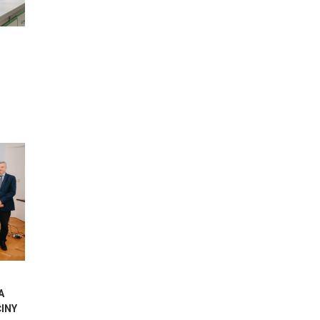
A
ČINY