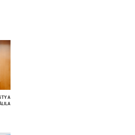
STY A
ÁLILA