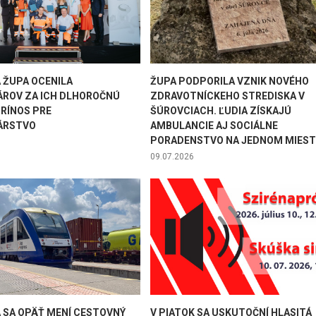
 ŽUPA OCENILA
ŽUPA PODPORILA VZNIK NOVÉHO
ROV ZA ICH DLHOROČNÚ
ZDRAVOTNÍCKEHO STREDISKA V
PRÍNOS PRE
ŠÚROVCIACH. ĽUDIA ZÍSKAJÚ
ÁRSTVO
AMBULANCIE AJ SOCIÁLNE
PORADENSTVO NA JEDNOM MIEST
09.07.2026
A SA OPÄŤ MENÍ CESTOVNÝ
V PIATOK SA USKUTOČNÍ HLASITÁ