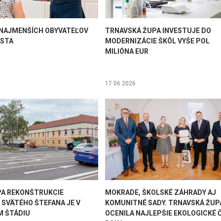
I NAJMENŠÍCH OBYVATEĽOV
TRNAVSKÁ ŽUPA INVESTUJE DO
ESTA
MODERNIZÁCIE ŠKÔL VYŠE POL
MILIÓNA EUR
17.06.2026
PA REKONŠTRUKCIE
MOKRADE, ŠKOLSKÉ ZÁHRADY AJ
 SVÄTÉHO ŠTEFANA JE V
KOMUNITNÉ SADY. TRNAVSKÁ ŽUP
 ŠTÁDIU
OCENILA NAJLEPŠIE EKOLOGICKÉ 