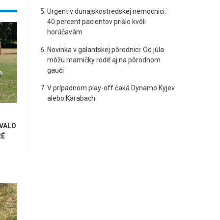
Urgent v dunajskostredskej nemocnici:
40 percent pacientov prišlo kvôli
horúčavám
Novinka v galantskej pôrodnici: Od júla
môžu mamičky rodiť aj na pôrodnom
gauči
V prípadnom play-off čaká Dynamo Kyjev
alebo Karabach
VALO
RÉ