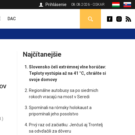
Prihlásenie
08.08.2026 - OSKAR
É
DAC
Najčítanejšie
Slovensko čelí extrémnej vlne horúčav:
Teploty vystúpia až na 41 °C, chráňte si
svoje domovy
TOV
Regionálne autobusy sa po siedmich
rokoch vracajú na most v Seredi
Spomínali na rómsky holokaust a
pripomínali jeho posolstvo
.)
Prvý raz od začiatku: Jenčuš aj Trontelj
sa odvďačili za dôveru