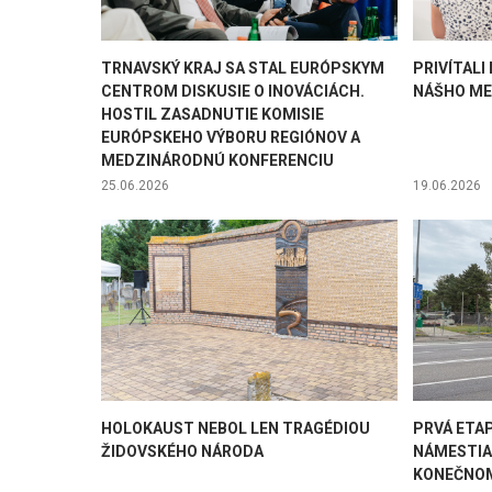
TRNAVSKÝ KRAJ SA STAL EURÓPSKYM
PRIVÍTAL
CENTROM DISKUSIE O INOVÁCIÁCH.
NÁŠHO M
HOSTIL ZASADNUTIE KOMISIE
EURÓPSKEHO VÝBORU REGIÓNOV A
MEDZINÁRODNÚ KONFERENCIU
25.06.2026
19.06.2026
HOLOKAUST NEBOL LEN TRAGÉDIOU
PRVÁ ETA
ŽIDOVSKÉHO NÁRODA
NÁMESTIA
KONEČNOM