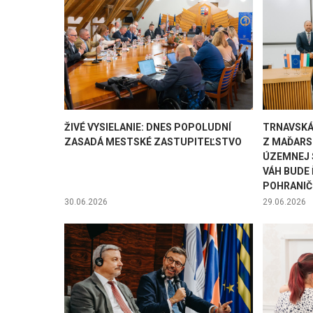
ŽIVÉ VYSIELANIE: DNES POPOLUDNÍ
TRNAVSKÁ
ZASADÁ MESTSKÉ ZASTUPITEĽSTVO
Z MAĎARS
ÚZEMNEJ 
VÁH BUDE
POHRANIČ
30.06.2026
29.06.2026