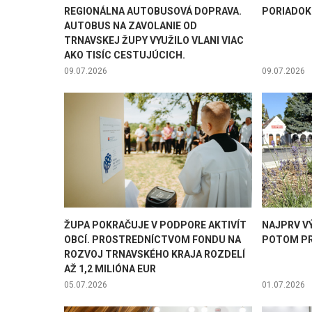
REGIONÁLNA AUTOBUSOVÁ DOPRAVA.
PORIADOK
AUTOBUS NA ZAVOLANIE OD
TRNAVSKEJ ŽUPY VYUŽILO VLANI VIAC
AKO TISÍC CESTUJÚCICH.
09.07.2026
09.07.2026
ŽUPA POKRAČUJE V PODPORE AKTIVÍT
NAJPRV V
OBCÍ. PROSTREDNÍCTVOM FONDU NA
POTOM PR
ROZVOJ TRNAVSKÉHO KRAJA ROZDELÍ
AŽ 1,2 MILIÓNA EUR
05.07.2026
01.07.2026