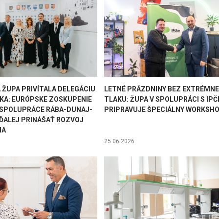
 ŽUPA PRIVÍTALA DELEGÁCIU
LETNÉ PRÁZDNINY BEZ EXTRÉMN
KA: EURÓPSKE ZOSKUPENIE
TLAKU: ŽUPA V SPOLUPRÁCI S IP
SPOLUPRÁCE RÁBA-DUNAJ-
PRIPRAVUJE ŠPECIÁLNY WORKSH
 ĎALEJ PRINÁŠAŤ ROZVOJ
IA
25.06.2026