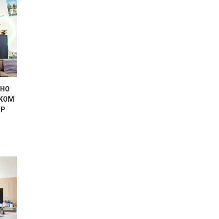
EHO
ČKOM
OP