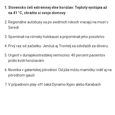
Slovensko čelí extrémnej vlne horúčav: Teploty vystúpia až
na 41 °C, chráňte si svoje domovy
Regionálne autobusy sa po siedmich rokoch vracajú na most v
Seredi
Spomínali na rómsky holokaust a pripomínali jeho posolstvo
Prvý raz od začiatku: Jenčuš aj Trontelj sa odvďačili za dôveru
Urgent v dunajskostredskej nemocnici: 40 percent pacientov
prišlo kvôli horúčavám
Novinka v galantskej pôrodnici: Od júla môžu mamičky rodiť aj na
pôrodnom gauči
V prípadnom play-off čaká Dynamo Kyjev alebo Karabach