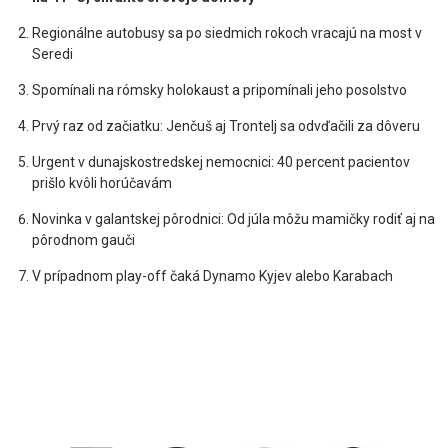
Regionálne autobusy sa po siedmich rokoch vracajú na most v
Seredi
Spomínali na rómsky holokaust a pripomínali jeho posolstvo
Prvý raz od začiatku: Jenčuš aj Trontelj sa odvďačili za dôveru
Urgent v dunajskostredskej nemocnici: 40 percent pacientov
prišlo kvôli horúčavám
Novinka v galantskej pôrodnici: Od júla môžu mamičky rodiť aj na
pôrodnom gauči
V prípadnom play-off čaká Dynamo Kyjev alebo Karabach