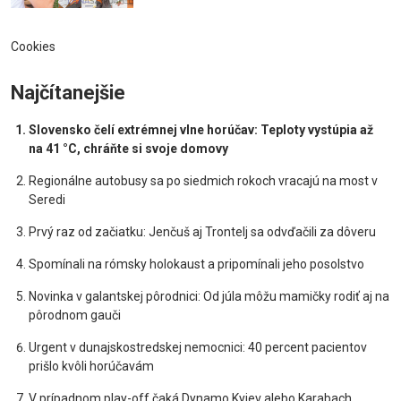
Cookies
Najčítanejšie
Slovensko čelí extrémnej vlne horúčav: Teploty vystúpia až
na 41 °C, chráňte si svoje domovy
Regionálne autobusy sa po siedmich rokoch vracajú na most v
Seredi
Prvý raz od začiatku: Jenčuš aj Trontelj sa odvďačili za dôveru
Spomínali na rómsky holokaust a pripomínali jeho posolstvo
Novinka v galantskej pôrodnici: Od júla môžu mamičky rodiť aj na
pôrodnom gauči
Urgent v dunajskostredskej nemocnici: 40 percent pacientov
prišlo kvôli horúčavám
V prípadnom play-off čaká Dynamo Kyjev alebo Karabach