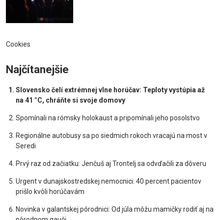
Cookies
Najčítanejšie
Slovensko čelí extrémnej vlne horúčav: Teploty vystúpia až
na 41 °C, chráňte si svoje domovy
Spomínali na rómsky holokaust a pripomínali jeho posolstvo
Regionálne autobusy sa po siedmich rokoch vracajú na most v
Seredi
Prvý raz od začiatku: Jenčuš aj Trontelj sa odvďačili za dôveru
Urgent v dunajskostredskej nemocnici: 40 percent pacientov
prišlo kvôli horúčavám
Novinka v galantskej pôrodnici: Od júla môžu mamičky rodiť aj na
pôrodnom gauči