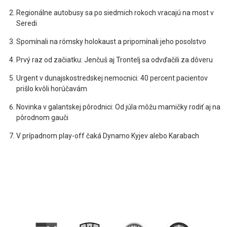
Regionálne autobusy sa po siedmich rokoch vracajú na most v
Seredi
Spomínali na rómsky holokaust a pripomínali jeho posolstvo
Prvý raz od začiatku: Jenčuš aj Trontelj sa odvďačili za dôveru
Urgent v dunajskostredskej nemocnici: 40 percent pacientov
prišlo kvôli horúčavám
Novinka v galantskej pôrodnici: Od júla môžu mamičky rodiť aj na
pôrodnom gauči
V prípadnom play-off čaká Dynamo Kyjev alebo Karabach