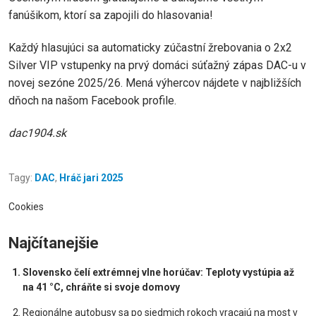
fanúšikom, ktorí sa zapojili do hlasovania!
Každý hlasujúci sa automaticky zúčastní žrebovania o 2x2
Silver VIP vstupenky na prvý domáci súťažný zápas DAC-u v
novej sezóne 2025/26. Mená výhercov nájdete v najbližších
dňoch na našom Facebook profile.
dac1904.sk
Tagy:
DAC
,
Hráč jari 2025
Cookies
Najčítanejšie
Slovensko čelí extrémnej vlne horúčav: Teploty vystúpia až
na 41 °C, chráňte si svoje domovy
Regionálne autobusy sa po siedmich rokoch vracajú na most v