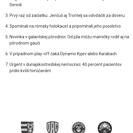
Seredi
Prvý raz od začiatku: Jenčuš aj Trontelj sa odvďačili za dôveru
Spomínali na rómsky holokaust a pripomínali jeho posolstvo
Novinka v galantskej pôrodnici: Od júla môžu mamičky rodiť aj na
pôrodnom gauči
V prípadnom play-off čaká Dynamo Kyjev alebo Karabach
Urgent v dunajskostredskej nemocnici: 40 percent pacientov
prišlo kvôli horúčavám