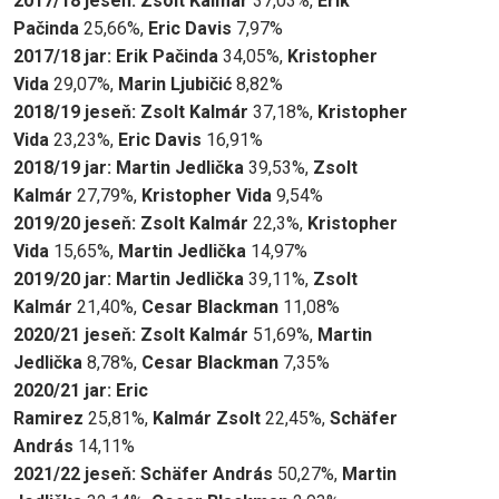
2017/18 jese
ň
: Zsolt Kalmár
37,03%,
Erik
Pačinda
25,66%,
Eric Davis
7,97%
2017/18 jar: Erik Pačinda
34,05%,
Kristopher
Vida
29,07%,
Marin Ljubičić
8,82%
2018/19 jese
ň
: Zsolt Kalmár
37,18%,
Kristopher
Vida
23,23%,
Eric Davis
16,91%
2018/19 jar: Martin Jedlička
39,53%,
Zsolt
Kalmár
27,79%,
Kristopher Vida
9,54%
2019/20 jese
ň
: Zsolt Kalmár
22,3%,
Kristopher
Vida
15,65%,
Martin Jedlička
14,97%
2019/20 jar: Martin Jedlička
39,11%,
Zsolt
Kalmár
21,40%,
Cesar Blackman
11,08%
2020/21 jeseň: Zsolt Kalmár
51,69%,
Martin
Jedlička
8,78%,
Cesar Blackman
7,35%
2020/21
jar
: Eric
Ramirez
25,81%,
Kalmár
Zsolt
22,45%,
Schäfer
András
14,11%
2021/22
jeseň
: Schäfer András
50,27%,
Martin