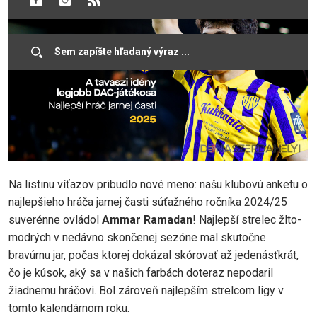
Na listinu víťazov pribudlo nové meno: našu klubovú anketu o
najlepšieho hráča jarnej časti súťažného ročníka 2024/25
suverénne ovládol
Ammar Ramadan
! Najlepší strelec žlto-
modrých v nedávno skončenej sezóne mal skutočne
bravúrnu jar, počas ktorej dokázal skórovať až jedenásťkrát,
čo je kúsok, aký sa v našich farbách doteraz nepodaril
žiadnemu hráčovi. Bol zároveň najlepším strelcom ligy v
tomto kalendárnom roku.