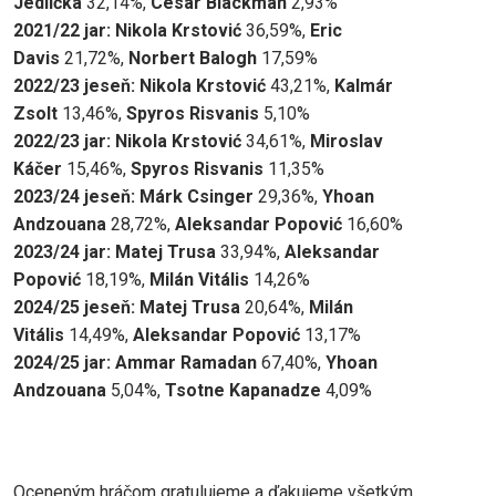
Jedlička
32,14%,
Cesar Blackman
2,93%
2021/22
jar
: Nikola Krstović
36,59%,
Eric
Davis
21,72%,
Norbert Balogh
17,59%
2022/23
jeseň
: Nikola Krstović
43,21%,
Kalmár
Zsolt
13,46%,
Spyros Risvanis
5,10%
2022/23
jar
: Nikola Krstović
34,61%,
Miroslav
Káčer
15,46%,
Spyros Risvanis
11,35%
2023/24
jeseň
: Márk Csinger
29,36%,
Yhoan
Andzouana
28,72%,
Aleksandar Popović
16,60%
2023/24
jar
: Matej Trusa
33,94%,
Aleksandar
Popović
18,19%,
Milán Vitális
14,26%
2024/25
jeseň
: Matej Trusa
20,64%,
Milán
Vitális
14,49%,
Aleksandar Popović
13,17%
2024/25
jar
: Ammar Ramadan
67,40%,
Yhoan
Andzouana
5,04%,
Tsotne Kapanadze
4,09%
Oceneným hráčom gratulujeme a ďakujeme všetkým