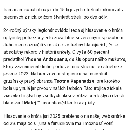
Ramadan zasiahol na jar do 15 ligových stretnutí, skóroval v
siedmych z nich, pričom štyrikrát strelil po dva góly.
24-ročný sýrsky legionár ovládol teda aj hlasovanie o hráča
uplynulej polsezóny, a to absolútne suverénnym spôsobom.
Jeho meno označili viac ako dve tretiny hlasujúcich, čo je
absolútny rekord v histórii ankety. O vyše 60 percent
predstihol
Yhoana Andzouanu
, ďalšiu oporu nášho mužstva,
ktorý zaznamenal druhé pódiové umiestnenie po striebre z
jesene 2023. Na bronzovom stupienku sa umiestnil
gruzínsky pravý obranca
Tsotne Kapanadze
, pre ktorého
bola uplynulá jar prvou v našich farbách. Táto trojica získala
viac ako tri štvrtiny všetkých hlasov. Víťaz predošlých dvoch
hlasovaní
Matej Trusa
skončil tentoraz piaty.
Hlasovanie o hráča jari 2025 prebiehalo na našej webstránke
od 29. mája do 6. júna a fanúšikovia mali možnosť voliť