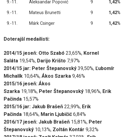
9.-11.
Aleksandar Popović
9
1,42%
9.-11.
Mateus Brunetti
9
1,42%
9.-11.
Márk Csinger
9
1,42%
Doterajší medailisti:
2014/15 jese
ň
: Otto Szabó
23,65%,
Kornel
Saláta
19,54%,
Darijo Krišto
7,97%
2014/15 jar: Peter Štepanovský
39,50%,
Ľubomír
Michalík
10,64%,
Ákos Szarka
9,46%
2015/16 jese
ň
: Ákos
Szarka
19,18%,
Peter
Štepanovský
18,96%,
Erik
Pačinda
15,57%
2015/16 jar: Jakub Braše
ň
22,99%,
Erik
Pačinda
18,64%,
Marin Ljubičić
6,84%
2016/17 jese
ň
: Jakub Braše
ň
15,81%,
Peter
Štepanovský
10,13%,
Zoltán Kontár
9,32%