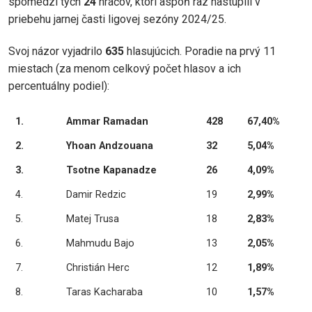
spomedzi tých
24
hráčov, ktorí aspoň raz nastúpili v
priebehu jarnej časti ligovej sezóny 2024/25.
Svoj názor vyjadrilo
635
hlasujúcich. Poradie na prvý 11
miestach (za menom celkový počet hlasov a ich
percentuálny podiel):
1.
Ammar Ramadan
428
67,40%
2.
Yhoan Andzouana
32
5,04%
3.
Tsotne Kapanadze
26
4,09%
4.
Damir Redzic
19
2,99%
5.
Matej Trusa
18
2,83%
6.
Mahmudu Bajo
13
2,05%
7.
Christián Herc
12
1,89%
8.
Taras Kacharaba
10
1,57%