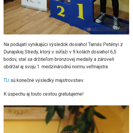
Na podujatí vynikajúci výsledok dosiahol Tamás Petényi z
Dunajskej Stredy, ktorý v súťaži v 9 kolách dosiahol 6,5
bodov, stal sa držiteľom bronzovej medaily a zároveň
obdržal aj svoju 1. medzinárodnú normu veľmajstra.
TU
sú konečné výsledky majstrovstiev.
K úspechu aj touto cestou gratulujeme!