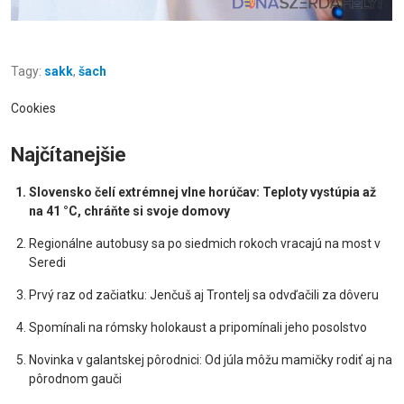
Tagy:
sakk
,
šach
Cookies
Najčítanejšie
Slovensko čelí extrémnej vlne horúčav: Teploty vystúpia až
na 41 °C, chráňte si svoje domovy
Regionálne autobusy sa po siedmich rokoch vracajú na most v
Seredi
Prvý raz od začiatku: Jenčuš aj Trontelj sa odvďačili za dôveru
Spomínali na rómsky holokaust a pripomínali jeho posolstvo
Novinka v galantskej pôrodnici: Od júla môžu mamičky rodiť aj na
pôrodnom gauči