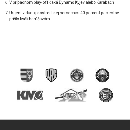
V prípadnom play-off čaká Dynamo Kyjev alebo Karabach
Urgent v dunajskostredskej nemocnici: 40 percent pacientov
prišlo kvôli horúčavám