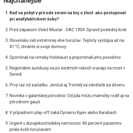
Najčítanejšie
Keď sa pobyt v prírode zmení na boj o život: ako postupovať
pri anafylaktickom šoku?
Pred zápasom Velež Mostar - DAC 1904: Spraviť posledný krok
Slovensko čelí extrémnej vlne horúčav: Teploty vystúpia až na
41 °C, chráňte si svoje domovy
Spomínali na rómsky holokaust a pripomínali jeho posolstvo
Regionálne autobusy sa po siedmich rokoch vracajú na most v
Seredi
Prvý raz od začiatku: Jenčuš aj Trontelj sa odvďačili za dôveru
Novinka v galantskej pôrodnici: Od júla môžu mamičky rodiť aj na
pôrodnom gauči
V prípadnom play-off čaká Dynamo Kyjev alebo Karabach
Urgent v dunajskostredskej nemocnici: 40 percent pacientov
prišlo kvôli horúčavám