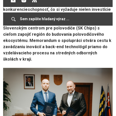
svoju technologickú suverenitu a globálnu
konkurencieschopnosť, čo si vyžaduje nielen investície
do výroby, ale najmä prípravu kvalifikovaných
odborníkov. Kraj preto nadviazal spoluprácu so
Slovenským centrom pre polovodiče (SK Chips) s
cieľom zapojiť región do budovania polovodičového
ekosystému. Memorandum o spolupráci otvára cestu k
zavádzaniu inovácií a back-end technológií priamo do
vzdelávacieho procesu na stredných odborných
školách v kraji.