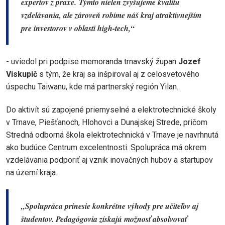
expertov z praxe. Týmto nielen zvyšujeme kvalitu
vzdelávania, ale zároveň robíme náš kraj atraktívnejším
pre investorov v oblasti high-tech,“
- uviedol pri podpise memoranda trnavský župan
Jozef
Viskupič
s tým, že kraj sa inšpiroval aj z celosvetového
úspechu Taiwanu, kde má partnerský región Yilan.
Do aktivít sú zapojené priemyselné a elektrotechnické školy
v Trnave, Piešťanoch, Hlohovci a Dunajskej Strede, pričom
Stredná odborná škola elektrotechnická v Trnave je navrhnutá
ako budúce Centrum excelentnosti. Spolupráca má okrem
vzdelávania podporiť aj vznik inovačných hubov a startupov
na území kraja.
„Spolupráca prinesie konkrétne výhody pre učiteľov aj
študentov. Pedagógovia získajú možnosť absolvovať