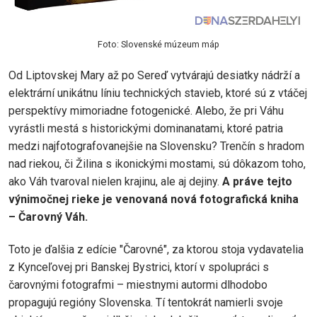
Foto: Slovenské múzeum máp
Od Liptovskej Mary až po Sereď vytvárajú desiatky nádrží a
elektrární unikátnu líniu technických stavieb, ktoré sú z vtáčej
perspektívy mimoriadne fotogenické. Alebo, že pri Váhu
vyrástli mestá s historickými dominanatami, ktoré patria
medzi najfotografovanejšie na Slovensku? Trenčín s hradom
nad riekou, či Žilina s ikonickými mostami, sú dôkazom toho,
ako Váh tvaroval nielen krajinu, ale aj dejiny.
A práve tejto
výnimočnej rieke je venovaná nová fotografická kniha
– Čarovný Váh.
Toto je ďalšia z edície "Čarovné", za ktorou stoja vydavatelia
z Kynceľovej pri Banskej Bystrici, ktorí v spolupráci s
čarovnými fotografmi – miestnymi autormi dlhodobo
propagujú regióny Slovenska. Tí tentokrát namierli svoje