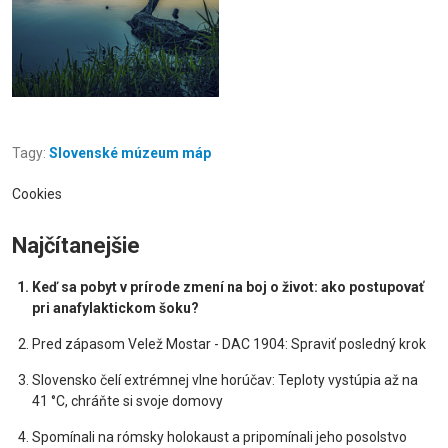
Tagy:
Slovenské múzeum máp
Cookies
Najčítanejšie
Keď sa pobyt v prírode zmení na boj o život: ako postupovať
pri anafylaktickom šoku?
Pred zápasom Velež Mostar - DAC 1904: Spraviť posledný krok
Slovensko čelí extrémnej vlne horúčav: Teploty vystúpia až na
41 °C, chráňte si svoje domovy
Spomínali na rómsky holokaust a pripomínali jeho posolstvo