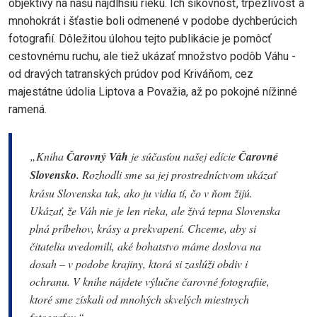
objektívy na našu najdlhšiu rieku. Ich šikovnosť, trpezlivosť a
mnohokrát i šťastie boli odmenené v podobe dychberúcich
fotografií. Dôležitou úlohou tejto publikácie je pomôcť
cestovnému ruchu, ale tiež ukázať množstvo podôb Váhu -
od dravých tatranských prúdov pod Kriváňom, cez
majestátne údolia Liptova a Považia, až po pokojné nížinné
ramená.
„Kniha
Čarovný Váh
je súčasťou našej edície
Čarovné
Slovensko.
Rozhodli sme sa jej prostredníctvom ukázať
krásu Slovenska tak, ako ju vidia tí, čo v ňom žijú.
Ukázať, že Váh nie je len rieka, ale živá tepna Slovenska
plná príbehov, krásy a prekvapení. Chceme, aby si
čitatelia uvedomili, aké bohatstvo máme doslova na
dosah – v podobe krajiny, ktorá si zaslúži obdiv i
ochranu. V knihe nájdete výlučne čarovné fotografiie,
ktoré sme získali od mnohých skvelých miestnych
fotografov.“