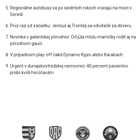
Regionálne autobusy sa po siedmich rokoch vracajú na most v
Seredi
Prvý raz od začiatku: Jenčuš aj Trontelj sa odvďačili za dôveru
Novinka v galantskej pôrodnici: Od júla môžu mamičky rodiť aj na
pôrodnom gauči
V prípadnom play-off čaká Dynamo Kyjev alebo Karabach
Urgent v dunajskostredskej nemocnici: 40 percent pacientov
prišlo kvôli horúčavám