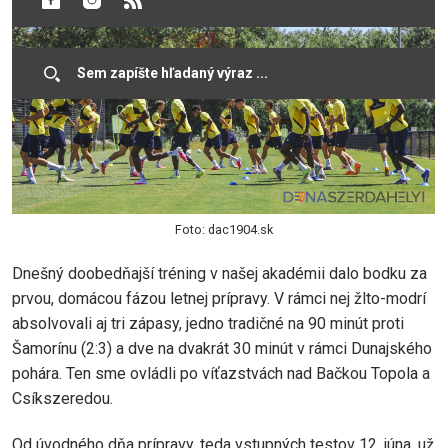
Foto: dac1904.sk
Dnešný doobedňajší tréning v našej akadémii dalo bodku za
prvou, domácou fázou letnej prípravy. V rámci nej žlto-modrí
absolvovali aj tri zápasy, jedno tradičné na 90 minút proti
Šamorínu (2:3) a dve na dvakrát 30 minút v rámci Dunajského
pohára. Ten sme ovládli po víťazstvách nad Bačkou Topola a
Csíkszeredou.
Od úvodného dňa prípravy, teda vstupných testov 12. júna, už