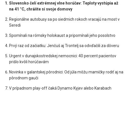
Slovensko čelí extrémnej vlne horúčav: Teploty vystúpia až
na 41 °C, chráňte si svoje domovy
Regionálne autobusy sa po siedmich rokoch vracajú na most v
Seredi
Spomínali na rómsky holokaust a pripomínali jeho posolstvo
Prvý raz od začiatku: Jenčuš aj Trontelj sa odvďačili za dôveru
Urgent v dunajskostredskej nemocnici: 40 percent pacientov
prišlo kvôli horúčavám
Novinka v galantskej pôrodnici: Od júla môžu mamičky rodiť aj na
pôrodnom gauči
V prípadnom play-off čaká Dynamo Kyjev alebo Karabach