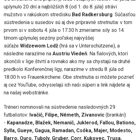
uplynulo 20 dní a najbližších 8 (od 1. do 8. júla) strávi
mužstvo v rakúskom stredisku
Bad Radkersburg
. Súčasťou
sústredenia u susedov sú aj dve prípravné stretnutia: v tom
prvom si v sobotu 4. júla o 17.30 h zmeriame sily so 14.
tímom uplynulej sezóny poľskej najvyššej
súťaže
Widzewom Lodž
(hrá sa v Unterschützene), a
následne narazíme na
Austriu Viedeň
. Na fialových, ktorí
skončili v lige štvrtí a rovnako ako my sa chystajú na druhé
predkolo Konferenčnej ligy, narazíme v stredu 8. júla od
18.00 h vo Frauenkirchene. Obe stretnutia si môžete pozrieť
aj cez YouTube, odvysielajú ich naši súperi a link nájdete aj
na našej webstránke.
Tréneri nominovali na sústredenie nasledovných 29
futbalistov:
Ivačič, Filipe, Németh, Zivanovic
(brankári)
-
Kapanadze, Blažek, Nemanič, Juklerod, Fallou, Bationo,
Sylla, Gueye, Gagua, Ramadan, Csóka, Majer, Modesto,
Barro, Ouro, Tuboly, Gruber, Corr, Kukovec, Trusa,