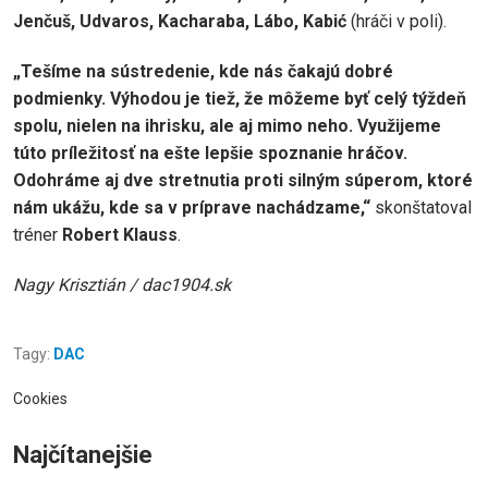
Jenčuš, Udvaros, Kacharaba, Lábo, Kabić
(hráči v poli).
„Tešíme na sústredenie, kde nás čakajú dobré
podmienky. Výhodou je tiež, že môžeme byť celý týždeň
spolu, nielen na ihrisku, ale aj mimo neho. Využijeme
túto príležitosť na ešte lepšie spoznanie hráčov.
Odohráme aj dve stretnutia proti silným súperom, ktoré
nám ukážu, kde sa v príprave nachádzame,“
skonštatoval
tréner
Robert Klauss
.
Nagy Krisztián / dac1904.sk
Tagy:
DAC
Cookies
Najčítanejšie