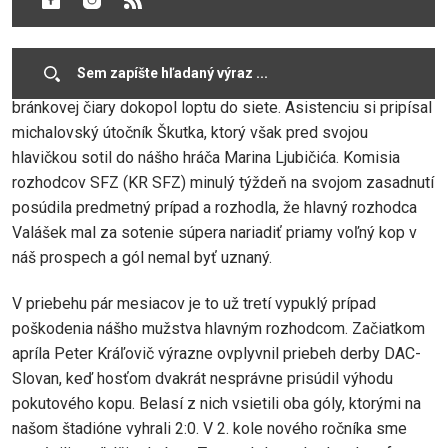
Jediný gól stretnutia 6. kola Fortuna ligy Michalovce-DAC
padol v 60. minúte, keď domáci Koscelnik takmer z
bránkovej čiary dokopol loptu do siete. Asistenciu si pripísal
michalovský útočník Škutka, ktorý však pred svojou
hlavičkou sotil do nášho hráča Marina Ljubičića. Komisia
rozhodcov SFZ (KR SFZ) minulý týždeň na svojom zasadnutí
posúdila predmetný prípad a rozhodla, že hlavný rozhodca
Valášek mal za sotenie súpera nariadiť priamy voľný kop v
náš prospech a gól nemal byť uznaný.
V priebehu pár mesiacov je to už tretí vypuklý prípad
poškodenia nášho mužstva hlavným rozhodcom. Začiatkom
apríla Peter Kráľovič výrazne ovplyvnil priebeh derby DAC-
Slovan, keď hosťom dvakrát nesprávne prisúdil výhodu
pokutového kopu. Belasí z nich vsietili oba góly, ktorými na
našom štadióne vyhrali 2:0. V 2. kole nového ročníka sme