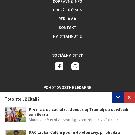
DOPRAVNÉ INFO
DÔLEŽITÉ ČÍSLA
REKLAMA
KONTAKT
NA STIAHNUTIE
SOCIÁLNA SITEŤ
POHOTOVOSTNÉ LEKÁRNE
ZOBRAZIŤ VŠETKY
Toto ste už čítali?
Prvý raz od začiatku: Jenčuš aj Trontelj sa odvďačili
za dôveru
Martin Jenčuš si v prvom ligovom zápase v základnej...
OCHRANA OSOBNÝCH ÚDAJOV
POUŽÍVANIE COOKIES
DAC získal ďalšiu posilu do ofenzívy, prichádza
COPYRIGHT © PERFECTS, A.S.
WEB DESIGN
:
EPIX MEDIA