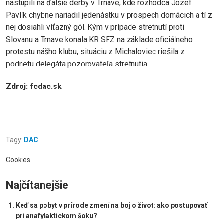
nastúpili na ďalšie derby v Trnave, kde rozhodca Jozef
Pavlík chybne nariadil jedenástku v prospech domácich a tí z
nej dosiahli víťazný gól. Kým v prípade stretnutí proti
Slovanu a Trnave konala KR SFZ na základe oficiálneho
protestu nášho klubu, situáciu z Michaloviec riešila z
podnetu delegáta pozorovateľa stretnutia.
Zdroj: fcdac.sk
Tagy:
DAC
Cookies
Najčítanejšie
Keď sa pobyt v prírode zmení na boj o život: ako postupovať
pri anafylaktickom šoku?