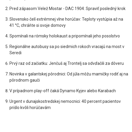
Pred zápasom Velež Mostar - DAC 1904: Spraviť posledný krok
Slovensko čelí extrémnej vlne horúčav: Teploty vystúpia až na
41 °C, chráňte si svoje domovy
Spomínali na rómsky holokaust a pripomínali jeho posolstvo
Regionálne autobusy sa po siedmich rokoch vracajú na most v
Seredi
Prvý raz od začiatku: Jenčuš aj Trontelj sa odvďačili za dôveru
Novinka v galantskej pôrodnici: Od júla môžu mamičky rodiť aj na
pôrodnom gauči
V prípadnom play-off čaká Dynamo Kyjev alebo Karabach
Urgent v dunajskostredskej nemocnici: 40 percent pacientov
prišlo kvôli horúčavám