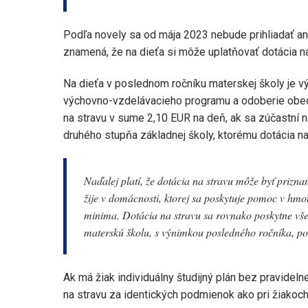
Podľa novely sa od mája 2023 nebude prihliadať ani
znamená, že na dieťa si môže uplatňovať dotácia na
Na dieťa v poslednom ročníku materskej školy je v
výchovno-vzdelávacieho programu a odoberie obed.
na stravu v sume 2,10 EUR na deň, ak sa zúčastní n
druhého stupňa základnej školy, ktorému dotácia na
Naďalej platí, že dotácia na stravu môže byť prizna
žije v domácnosti, ktorej sa poskytuje pomoc v hmo
minima. Dotácia na stravu sa rovnako poskytne všet
materskú školu, s výnimkou posledného ročníka, p
Ak má žiak individuálny študijný plán bez pravideln
na stravu za identických podmienok ako pri žiakoch