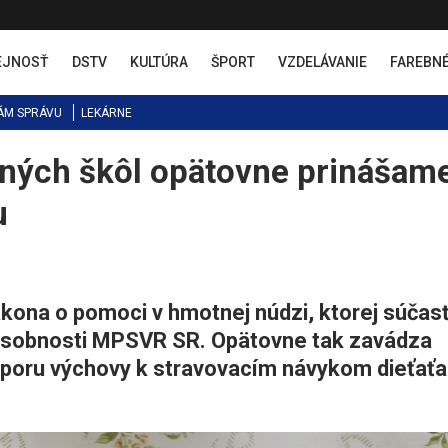
EJNOSŤ
DSTV
KULTÚRA
ŠPORT
VZDELÁVANIE
FAREBN
ÁM SPRÁVU
LEKÁRNE
dných škôl opätovne prinášam
u
ákona o pomoci v hmotnej núdzi, ktorej súčas
 pôsobnosti MPSVR SR. Opätovne tak zavádza
dporu výchovy k stravovacím návykom dieťaťa