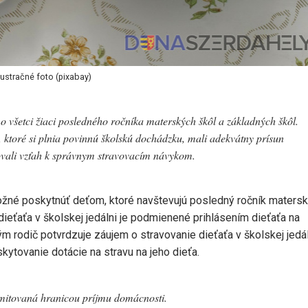
lustračné foto (pixabay)
všetci žiaci posledného ročníka materských škôl a základných škôl.
, ktoré si plnia povinnú školskú dochádzku, mali adekvátny prísun
dovali vzťah k správnym stravovacím návykom.
ožné poskytnúť deťom, ktoré navštevujú posledný ročník matersk
dieťaťa v školskej jedálni je podmienené prihlásením dieťaťa na
m rodič potvrdzuje záujem o stravovanie dieťaťa v školskej jedál
kytovanie dotácie na stravu na jeho dieťa.
limitovaná hranicou príjmu domácnosti.