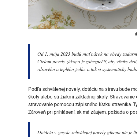
I
Od 1. mája 2023 budú mať nárok na obedy zadarmo 
Cieľom novely zákona je zabezpečiť, aby všetky deti
zdravého a teplého jedla, a tak si systematicky bu
Podľa schválenej novely, dotáciu na stravu bude m
školy alebo sú žiakmi základnej školy. Stravovanie 
stravovanie pomocou zápisného lístku stravníka. Tý
Zároveň pri prihlásení, ak má záujem, požiada o pos
Dotácia v zmysle schválenej novely zákona nie je 