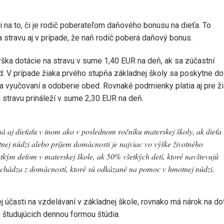
 na to, či je rodič poberateľom daňového bonusu na dieťa. To
 stravu aj v prípade, že naň rodič poberá daňový bonus.
ýška dotácie na stravu v sume 1,40 EUR na deň, ak sa zúčastní
 V prípade žiaka prvého stupňa základnej školy sa poskytne do
a vyučovaní a odoberie obed. Rovnaké podmienky platia aj pre ž
 stravu prináleží v sume 2,30 EUR na deň.
ná aj dieťaťu v inom ako v poslednom ročníku materskej školy, ak dieťa
tnej núdzi alebo príjem domácnosti je najviac vo výške životného
kým deťom v materskej škole, ak 50% všetkých detí, ktoré navštevujú
ochádza z domácností, ktoré sú odkázané na pomoc v hmotnej núdzi.
ej účasti na vzdelávaní v základnej škole, rovnako má nárok na do
 študujúcich dennou formou štúdia.