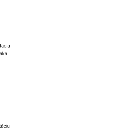
tácia
iaka
táciu