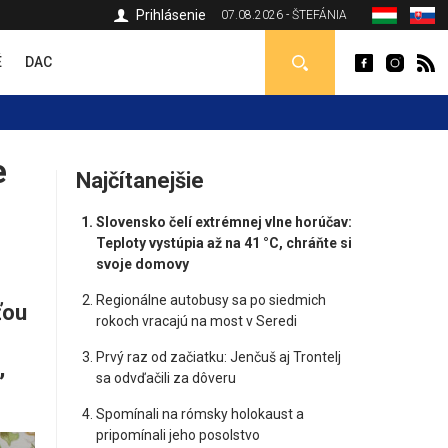
Prihlásenie
07.08.2026 - ŠTEFÁNIA
É
DAC
e
Najčítanejšie
Slovensko čelí extrémnej vlne horúčav:
Teploty vystúpia až na 41 °C, chráňte si
svoje domovy
Regionálne autobusy sa po siedmich
ťou
rokoch vracajú na most v Seredi
Prvý raz od začiatku: Jenčuš aj Trontelj
,
sa odvďačili za dôveru
Spomínali na rómsky holokaust a
pripomínali jeho posolstvo