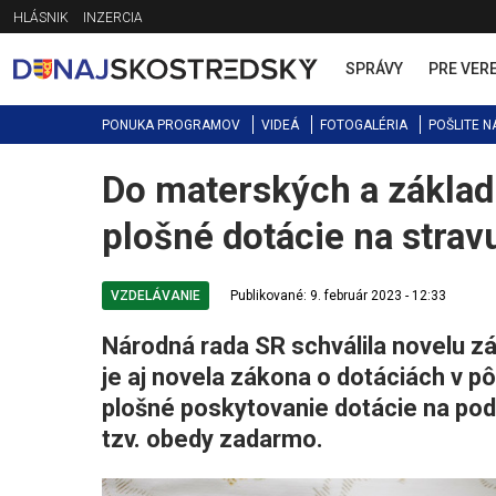
Jump
HLÁSNIK
INZERCIA
to
navigation
SPRÁVY
PRE VER
PONUKA PROGRAMOV
VIDEÁ
FOTOGALÉRIA
POŠLITE N
Do materských a zákla
Back
to
plošné dotácie na strav
top
VZDELÁVANIE
Publikované: 9. február 2023 - 12:33
Národná rada SR schválila novelu z
je aj novela zákona o dotáciách v
plošné poskytovanie dotácie na po
tzv. obedy zadarmo.