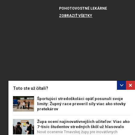
POHOTOVOSTNÉ LEKÁRNE
ZOBRAZIŤ VŠETKY
Toto ste už čítali?
Športujúci stredoškoláci opäť posunuli svoje
limity: Župný race preveril sily viac ako stovky
pretekárov
Odvážni študenti zo župných stredných škôl si minulý...
Župa ocení najinovatívnejších učiteľov: Viac ako
7-tisíc študentov stredných škôl už hlasovalo
Nové ocenenie Trnavskej župy pre inovatívnych