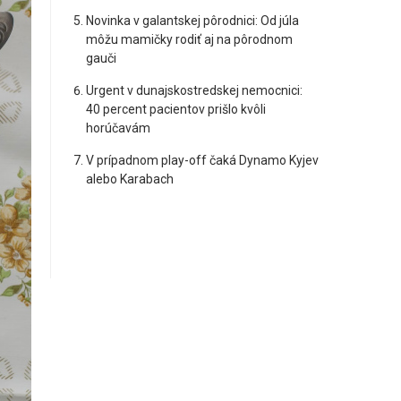
Novinka v galantskej pôrodnici: Od júla
môžu mamičky rodiť aj na pôrodnom
gauči
Urgent v dunajskostredskej nemocnici:
40 percent pacientov prišlo kvôli
horúčavám
V prípadnom play-off čaká Dynamo Kyjev
alebo Karabach