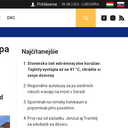
Prihlásenie
09.08.2026 - ĽUBOMÍRA
É
DAC
apa
Najčítanejšie
Slovensko čelí extrémnej vlne horúčav:
Teploty vystúpia až na 41 °C, chráňte si
svoje domovy
Regionálne autobusy sa po siedmich
rokoch vracajú na most v Seredi
d
Spomínali na rómsky holokaust a
pripomínali jeho posolstvo
Prvý raz od začiatku: Jenčuš aj Trontelj
sa odvďačili za dôveru