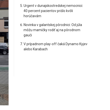
Urgent v dunajskostredskej nemocnici:
40 percent pacientov prišlo kvôli
horúčavám
Novinka v galantskej pôrodnici: Od júla
môžu mamičky rodiť aj na pôrodnom
gauči
V prípadnom play-off čaká Dynamo Kyjev
alebo Karabach