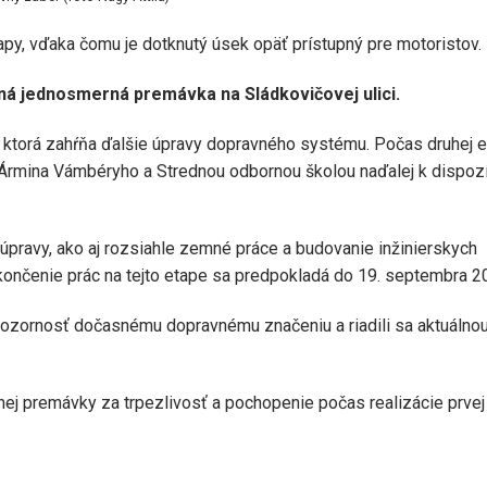
apy, vďaka čomu je dotknutý úsek opäť prístupný pre motoristov.
á jednosmerná premávka na Sládkovičovej ulici.
, ktorá zahŕňa ďalšie úpravy dopravného systému. Počas druhej 
rmina Vámbéryho a Strednou odbornou školou naďalej k dispozí
pravy, ako aj rozsiahle zemné práce a budovanie inžinierskych
. Ukončenie prác na tejto etape sa predpokladá do 19. septembra 2
pozornosť dočasnému dopravnému značeniu a riadili sa aktuálno
j premávky za trpezlivosť a pochopenie počas realizácie prvej