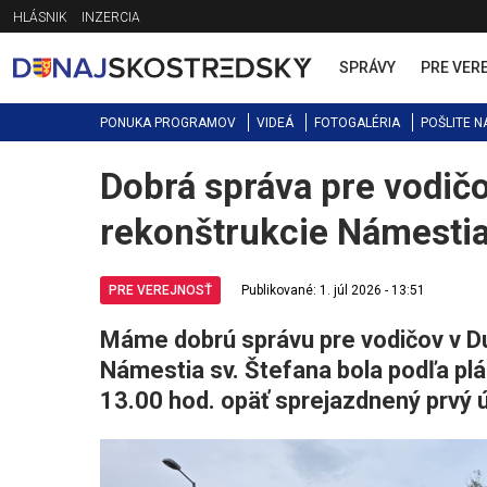
Jump
HLÁSNIK
INZERCIA
to
navigation
SPRÁVY
PRE VER
PONUKA PROGRAMOV
VIDEÁ
FOTOGALÉRIA
POŠLITE N
Dobrá správa pre vodičo
Back
to
rekonštrukcie Námestia
top
PRE VEREJNOSŤ
Publikované: 1. júl 2026 - 13:51
Máme dobrú správu pre vodičov v Du
Námestia sv. Štefana bola podľa plá
13.00 hod. opäť sprejazdnený prvý 