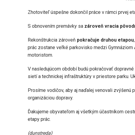
Zhotoviteľ úspešne dokončil práce v rámci prvej et
S obnovením premávky sa
zároveň vracia pôvodn
Rekonštrukcia zároveň
pokračuje druhou etapou
prác zostane veľké parkovisko medzi Gymnáziom Á
motoristom.
V nasledujúcom období budú pokračovať dopravné ú
sietí a technickej infraštruktúry v priestore parku
Prosíme vodičov, aby aj naďalej venovali zvýšenú 
organizáciou dopravy.
Ďakujeme obyvateľom aj všetkým účastníkom cestne
etapy prác.
(dunstreda)