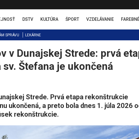
EJNOSŤ
DSTV
KULTÚRA
ŠPORT
VZDELÁVANIE
FAREBN
ÁM SPRÁVU
LEKÁRNE
v v Dunajskej Strede: prvá et
 sv. Štefana je ukončená
najskej Strede. Prvá etapa rekonštrukcie
nu ukončená, a preto bola dnes 1. júla 2026 o
úsek rekonštrukcie.