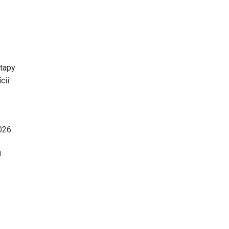
etapy
cii
026.
u