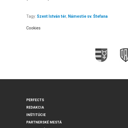
Tagy:
Szent István tér
,
Námestie sv. Štefana
Cookies
PERFECTS
REDAKCIA
INŠTITÚCIE
PARTNERSKÉ MESTÁ