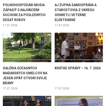
POĽNOHOSPODÁRI MUSIA
AJ ŽUPNÁ SAMOSPRÁVA A
ZÁPASIŤ S NAJVÄČŠÍM
STAROSTOVIA Z OKRESU
SUCHOM ZA POSLEDNÝCH
ODMIETLI VETERNÉ
DESAŤ ROKOV
ELEKTRÁRNE
17.07.2026
17.07.2026
GALÉRIA SÚČASNÝCH
KRÁTKE SPRÁVY – 16. 7. 2026
MAĎARSKÝCH UMELCOV NA
JESEŇ OPÄŤ OTVORÍ SVOJE
BRÁNY
17.07.2026
17.07.2026