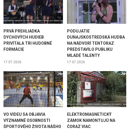
PRVÁ PREHLIADKA
PODUJATIE
DYCHOVÝCH HUDIEB
DUNAJSKOSTREDSKÁ HUDBA
PRIVÍTALA TRI HUDOBNÉ
NA NÁDVORÍ TENTORAZ
FORMÁCIE
PREDSTAVILO PUBLIKU
MLADÉ TALENTY
17.07.2026
17.07.2026
VO VIDEU SA OBJAVIA
ELEKTROMAGNETICKÝ
VÝZNAMNÉ OSOBNOSTI
ZÁMOK NAMONTUJÚ NA
ŠPORTOVÉHO ŽIVOTA NÁŠHO
ČORAZ VIAC