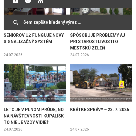
V BUDOVE ZARIADENIA PRE
SUCHÉ LETNÉ OBDOBIE
SENIOROV UŽ FUNGUJE NOVÝ
SPÔSOBUJE PROBLÉMY AJ
SIGNALIZAČNÝ SYSTÉM
PRI STAROSTLIVOSTI O
MESTSKÚ ZELEŇ
24.07.2026
24.07.2026
LETO JE V PLNOM PRÚDE, NO
KRÁTKE SPRÁVY – 23. 7. 2026
NA NÁVŠTEVNOSTI KÚPALÍSK
TO NIE JE VŽDY VIDIEŤ
24.07.2026
24.07.2026