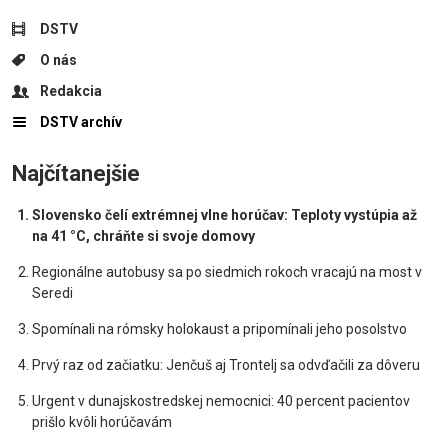
DSTV
O nás
Redakcia
DSTV archív
Najčítanejšie
Slovensko čelí extrémnej vlne horúčav: Teploty vystúpia až
na 41 °C, chráňte si svoje domovy
Regionálne autobusy sa po siedmich rokoch vracajú na most v
Seredi
Spomínali na rómsky holokaust a pripomínali jeho posolstvo
Prvý raz od začiatku: Jenčuš aj Trontelj sa odvďačili za dôveru
Urgent v dunajskostredskej nemocnici: 40 percent pacientov
prišlo kvôli horúčavám