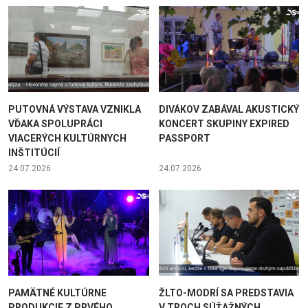
PUTOVNÁ VÝSTAVA VZNIKLA
DIVÁKOV ZABÁVAL AKUSTICKÝ
VĎAKA SPOLUPRÁCI
KONCERT SKUPINY EXPIRED
VIACERÝCH KULTÚRNYCH
PASSPORT
INŠTITÚCIÍ
24.07.2026
24.07.2026
PAMÄTNÉ KULTÚRNE
ŽLTO-MODRÍ SA PREDSTAVIA
PRODUKCIE Z PRVÉHO
V TROCH SÚŤAŽNÝCH