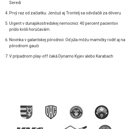
Seredi
Prvý raz od začiatku: Jenčuš aj Trontelj sa odvďačili za dôveru
Urgent v dunajskostredskej nemocnici: 40 percent pacientov
prišlo kvôli horúčavám
Novinka v galantskej pôrodnici: Od júla môžu mamičky rodiť aj na
pôrodnom gauči
V prípadnom play-off čaká Dynamo Kyjev alebo Karabach