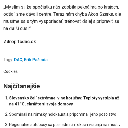
„Myslím si, že spočiatku nás zdobila pekná hra po krajoch,
odtiaľ sme dávali centre. Teraz nám chýba Ákos Szarka, ale
musíme sa s tým vysporiadať, trénovať ďalej a pripraviť sa
na ďalší duel.”
Zdroj: fcdac.sk
Tagy:
DAC
,
Erik Pačinda
Cookies
Najčítanejšie
Slovensko čelí extrémnej vlne horúčav: Teploty vystúpia až
na 41 °C, chráňte si svoje domovy
Spomínali na rómsky holokaust a pripomínali jeho posolstvo
Regionálne autobusy sa po siedmich rokoch vracajú na most v