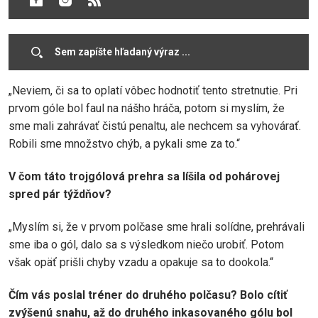
badateľné.
Čo povedať po takomto zápase?
„Neviem, či sa to oplatí vôbec hodnotiť tento stretnutie. Pri
prvom góle bol faul na nášho hráča, potom si myslím, že
sme mali zahrávať čistú penaltu, ale nechcem sa vyhovárať.
Robili sme množstvo chýb, a pykali sme za to.“
V čom táto trojgólová prehra sa líšila od pohárovej
spred pár týždňov?
„Myslím si, že v prvom polčase sme hrali solídne, prehrávali
sme iba o gól, dalo sa s výsledkom niečo urobiť. Potom
však opäť prišli chyby vzadu a opakuje sa to dookola.“
Čím vás poslal tréner do druhého polčasu? Bolo cítiť
zvýšenú snahu, až do druhého inkasovaného gólu bol