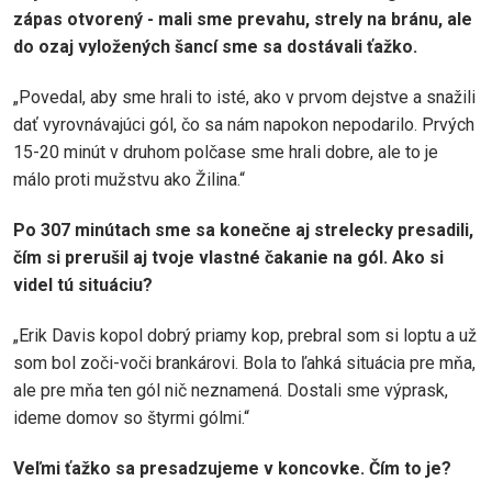
zápas otvorený - mali sme prevahu, strely na bránu, ale
do ozaj vyložených šancí sme sa dostávali ťažko.
„Povedal, aby sme hrali to isté, ako v prvom dejstve a snažili
dať vyrovnávajúci gól, čo sa nám napokon nepodarilo. Prvých
15-20 minút v druhom polčase sme hrali dobre, ale to je
málo proti mužstvu ako Žilina.“
Po 307 minútach sme sa konečne aj strelecky presadili,
čím si prerušil aj tvoje vlastné čakanie na gól. Ako si
videl tú situáciu?
„Erik Davis kopol dobrý priamy kop, prebral som si loptu a už
som bol zoči-voči brankárovi. Bola to ľahká situácia pre mňa,
ale pre mňa ten gól nič neznamená. Dostali sme výprask,
ideme domov so štyrmi gólmi.“
Veľmi ťažko sa presadzujeme v koncovke. Čím to je?