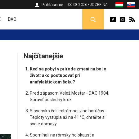
Prihlásenie
06.08.2026 - JOZEFÍNA
É
DAC
Najčítanejšie
Keď sa pobyt v prírode zmení na boj o
život: ako postupovať pri
anafylaktickom šoku?
Pred zápasom Velež Mostar - DAC 1904:
Spraviť posledný krok
Slovensko čelí extrémnej vlne horúčav:
Teploty vystúpia až na 41 °C, chráňte si
svoje domovy
Spomínali na rómsky holokaust a