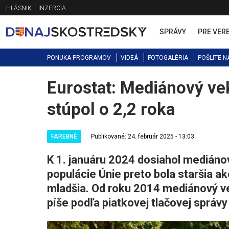
Jump
HLÁSNIK
INZERCIA
to
navigation
SPRÁVY
PRE VER
PONUKA PROGRAMOV
VIDEÁ
FOTOGALÉRIA
POŠLITE N
Eurostat: Mediánový ve
Back
to
stúpol o 2,2 roka
top
FAREBNÉ
Publikované: 24. február 2025 - 13:03
K 1. januáru 2024 dosiahol mediáno
populácie Únie preto bola staršia ak
mladšia. Od roku 2014 mediánový ve
píše podľa piatkovej tlačovej správy