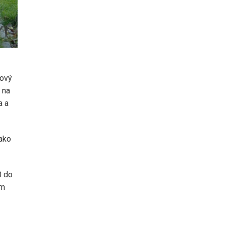
nový
 na
a a
 ako
0 do
om