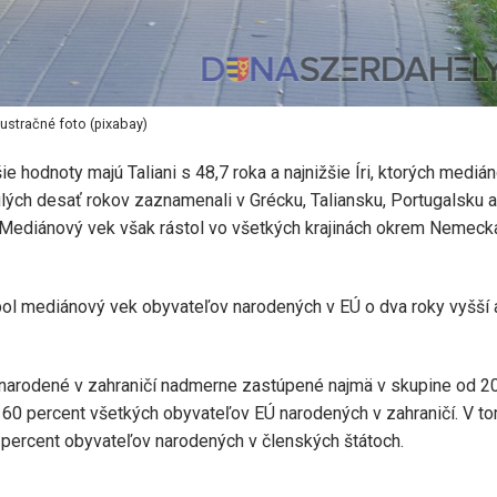
lustračné foto (pixabay)
 hodnoty majú Taliani s 48,7 roka a najnižšie Íri, ktorých mediá
nulých desať rokov zaznamenali v Grécku, Taliansku, Portugalsku a
ky. Mediánový vek však rástol vo všetkých krajinách okrem Nemeck
4 bol mediánový vek obyvateľov narodených v EÚ o dva roky vyšší
narodené v zahraničí nadmerne zastúpené najmä v skupine od 2
r 60 percent všetkých obyvateľov EÚ narodených v zahraničí. V t
percent obyvateľov narodených v členských štátoch.