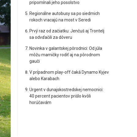
pripomínali jeho posolstvo
Regionálne autobusy sa po siedmich
rokoch vracajú na most v Seredi
Prvý raz od začiatku: Jenčuš aj Trontelj
sa odvďačili za dôveru
Novinka v galantskej pôrodnici: Od júla
môžu mamičky rodiť aj na pôrodnom
gauči
V prípadnom play-off čaká Dynamo Kyjev
alebo Karabach
Urgent v dunajskostredskej nemocnici:
40 percent pacientov prišlo kvôli
horúčavám