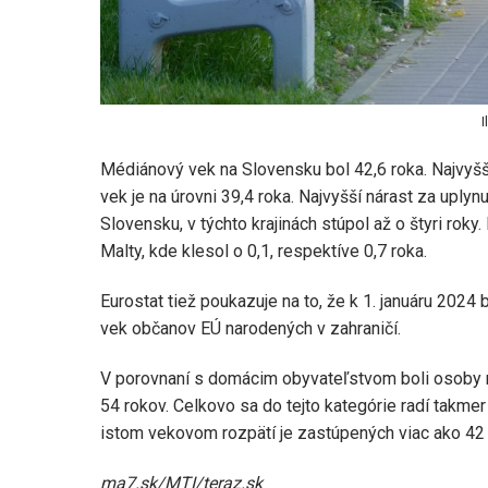
I
Médiánový vek na Slovensku bol 42,6 roka. Najvyššie
vek je na úrovni 39,4 roka. Najvyšší nárast za uply
Slovensku, v týchto krajinách stúpol až o štyri ro
Malty, kde klesol o 0,1, respektíve 0,7 roka.
Eurostat tiež poukazuje na to, že k 1. januáru 202
vek občanov EÚ narodených v zahraničí.
V porovnaní s domácim obyvateľstvom boli osoby 
54 rokov. Celkovo sa do tejto kategórie radí takme
istom vekovom rozpätí je zastúpených viac ako 42 
ma7.sk/MTI/teraz.sk