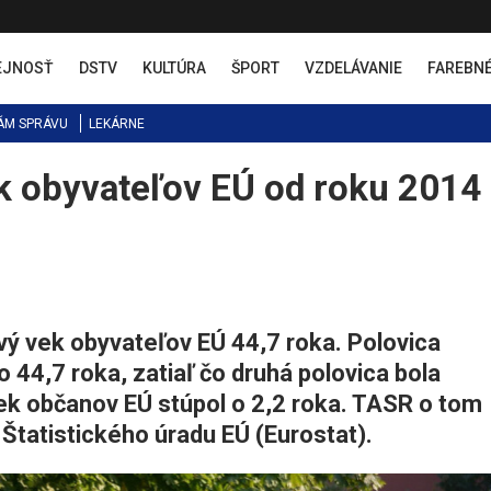
EJNOSŤ
DSTV
KULTÚRA
ŠPORT
VZDELÁVANIE
FAREBN
ÁM SPRÁVU
LEKÁRNE
k obyvateľov EÚ od roku 2014
vý vek obyvateľov EÚ 44,7 roka. Polovica
o 44,7 roka, zatiaľ čo druhá polovica bola
k občanov EÚ stúpol o 2,2 roka. TASR o tom
 Štatistického úradu EÚ (Eurostat).