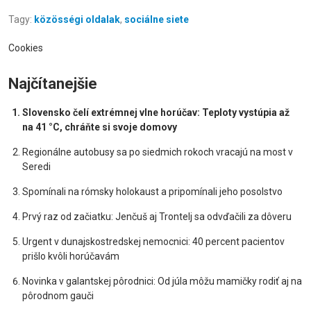
Tagy:
közösségi oldalak
,
sociálne siete
Cookies
Najčítanejšie
Slovensko čelí extrémnej vlne horúčav: Teploty vystúpia až
na 41 °C, chráňte si svoje domovy
Regionálne autobusy sa po siedmich rokoch vracajú na most v
Seredi
Spomínali na rómsky holokaust a pripomínali jeho posolstvo
Prvý raz od začiatku: Jenčuš aj Trontelj sa odvďačili za dôveru
Urgent v dunajskostredskej nemocnici: 40 percent pacientov
prišlo kvôli horúčavám
Novinka v galantskej pôrodnici: Od júla môžu mamičky rodiť aj na
pôrodnom gauči