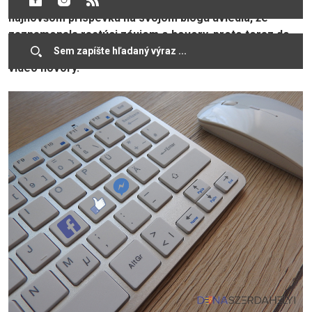
pomocou takzvaných tajných konverzácií. Spoločnosť v
najnovšom príspevku na svojom blogu uviedla, že
zaznamenala rastúci záujem o hovory, preto teraz do
aplikácie pridáva aj end-to-end šifrovanie pre hlasové a
video hovory.