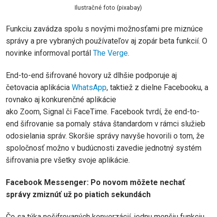
Ilustračné foto (pixabay)
Funkciu zavádza spolu s novými možnosťami pre miznúce
správy a pre vybraných používateľov aj zopár beta funkcií. O
novinke informoval portál
The Verge
.
End-to-end šifrované hovory už dlhšie podporuje aj
četovacia aplikácia
WhatsApp
, taktiež z dielne Facebooku, a
rovnako aj konkurenčné aplikácie
ako Zoom, Signal či FaceTime. Facebook tvrdí, že end-to-
end šifrovanie sa pomaly stáva štandardom v rámci služieb
odosielania správ. Skoršie správy navyše hovorili o tom, že
spoločnosť možno v budúcnosti zavedie jednotný systém
šifrovania pre všetky svoje aplikácie.
Facebook Messenger: Po novom môžete nechať
správy zmiznúť už po piatich sekundách
Čo sa týka nešifrovaných konverzácií, jednu menšiu funkciu