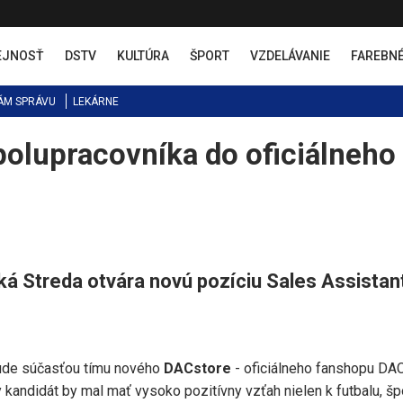
EJNOSŤ
DSTV
KULTÚRA
ŠPORT
VZDELÁVANIE
FAREBN
ÁM SPRÁVU
LEKÁRNE
olupracovníka do oficiálneho
á Streda otvára novú pozíciu Sales Assistan
bude súčasťou tímu nového
DACstore
- oficiálneho fanshopu DA
kandidát by mal mať vysoko pozitívny vzťah nielen k futbalu, špo