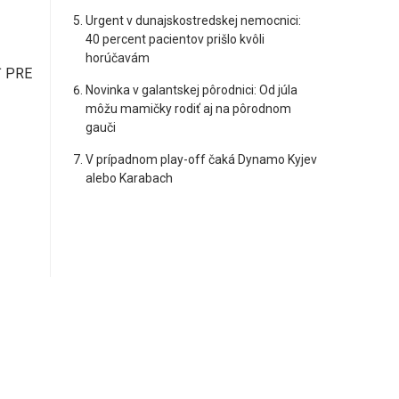
Urgent v dunajskostredskej nemocnici:
40 percent pacientov prišlo kvôli
horúčavám
Ť PRE
Novinka v galantskej pôrodnici: Od júla
môžu mamičky rodiť aj na pôrodnom
gauči
V prípadnom play-off čaká Dynamo Kyjev
alebo Karabach