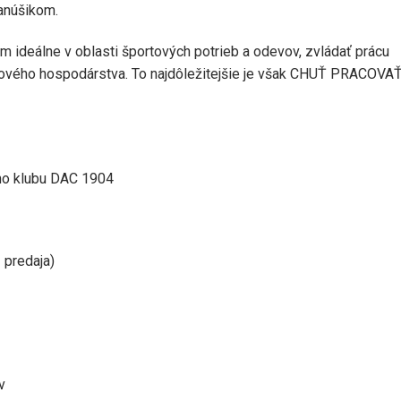
fanúšikom.
 ideálne v oblasti športových potrieb a odevov, zvládať prácu
dového hospodárstva. To najdôležitejšie je však CHUŤ PRACOVA
ého klubu DAC 1904
 predaja)
v