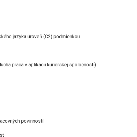
rského jazyka úroveň (C2) podmienkou
uchá práca v aplikácii kuriérskej spoločnosti)
racovných povinností
sť