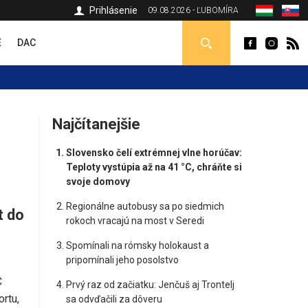
Prihlásenie
09.08.2026 - ĽUBOMÍRA
É
DAC
Najčítanejšie
Slovensko čelí extrémnej vlne horúčav:
Teploty vystúpia až na 41 °C, chráňte si
svoje domovy
Regionálne autobusy sa po siedmich
t do
rokoch vracajú na most v Seredi
Spomínali na rómsky holokaust a
pripomínali jeho posolstvo
C
Prvý raz od začiatku: Jenčuš aj Trontelj
rtu,
sa odvďačili za dôveru