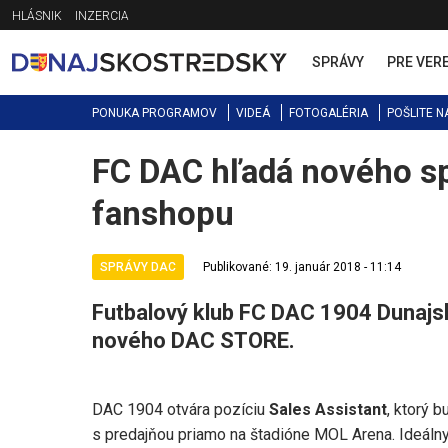
Jump
HLÁSNIK
INZERCIA
to
navigation
SPRÁVY
PRE VER
PONUKA PROGRAMOV
VIDEÁ
FOTOGALÉRIA
POŠLITE N
FC DAC hľadá nového sp
Back
to
fanshopu
top
SPRÁVY DAC
Publikované: 19. január 2018 - 11:14
Futbalový klub FC DAC 1904 Dunajsk
nového DAC STORE.
DAC 1904 otvára pozíciu
Sales Assistant
, ktorý 
s predajňou priamo na štadióne MOL Arena. Ideálny 