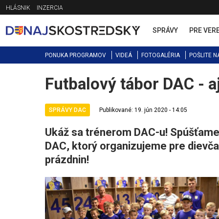
Jump
HLÁSNIK
INZERCIA
to
navigation
SPRÁVY
PRE VER
PONUKA PROGRAMOV
VIDEÁ
FOTOGALÉRIA
POŠLITE N
Futbalový tábor DAC - a
Back
to
top
SPRÁVY DAC
Publikované: 19. jún 2020 - 14:05
Ukáž sa trénerom DAC-u! Spúšťame r
DAC, ktorý organizujeme pre dievča
prázdnin!