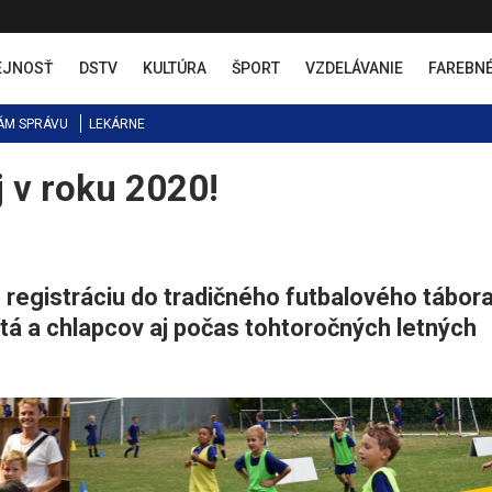
EJNOSŤ
DSTV
KULTÚRA
ŠPORT
VZDELÁVANIE
FAREBN
ÁM SPRÁVU
LEKÁRNE
j v roku 2020!
egistráciu do tradičného futbalového tábor
tá a chlapcov aj počas tohtoročných letných