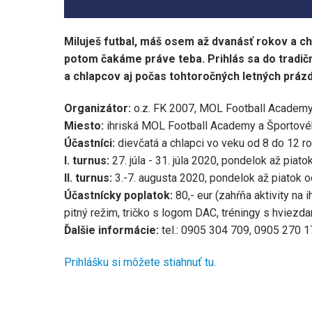
Miluješ futbal, máš osem až dvanásť rokov a ch
potom čakáme práve teba. Prihlás sa do tradič
a chlapcov aj počas tohtoročných letných prázd
Organizátor:
o.z. FK 2007, MOL Football Academ
Miesto:
ihriská MOL Football Academy a Športov
Účastníci:
dievčatá a chlapci vo veku od 8 do 12 r
I. turnus:
27. júla - 31. júla 2020, pondelok až piat
II. turnus:
3.-7. augusta 2020, pondelok až piatok o
Účastnícky poplatok:
80,- eur (zahŕňa aktivity n
pitný režim, tričko s logom DAC, tréningy s hviezda
Ďalšie informácie:
tel.: 0905 304 709, 0905 270 1
Prihlášku si môžete stiahnuť tu.