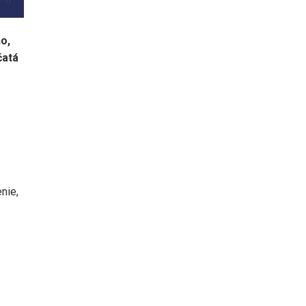
o,
čatá
nie,