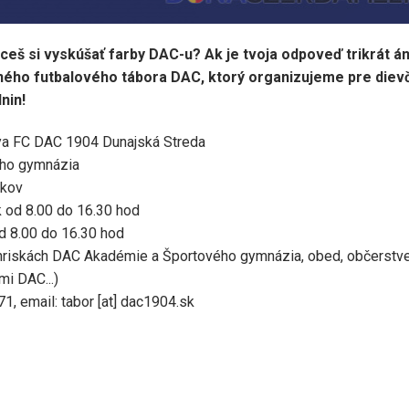
ceš si vyskúšať farby DAC-u? Ak je tvoja odpoveď trikrát án
ného futbalového tábora DAC, ktorý organizujeme pre diev
nin!
ya FC DAC 1904 Dunajská Streda
ého gymnázia
okov
ok od 8.00 do 16.30 hod
d 8.00 do 16.30 hod
a ihriskách DAC Akadémie a Športového gymnázia, obed, občerstve
mi DAC...)
71, email:
tabor
[at]
dac1904.sk