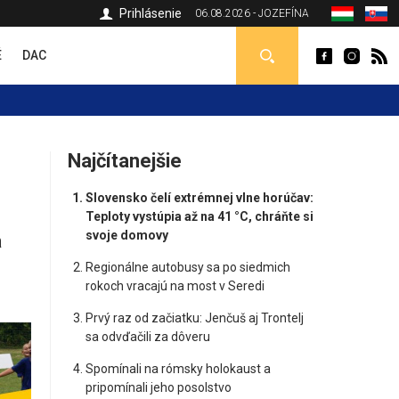
Prihlásenie
06.08.2026 - JOZEFÍNA
É
DAC
Najčítanejšie
Slovensko čelí extrémnej vlne horúčav:
Teploty vystúpia až na 41 °C, chráňte si
svoje domovy
a
Regionálne autobusy sa po siedmich
rokoch vracajú na most v Seredi
Prvý raz od začiatku: Jenčuš aj Trontelj
sa odvďačili za dôveru
Spomínali na rómsky holokaust a
pripomínali jeho posolstvo