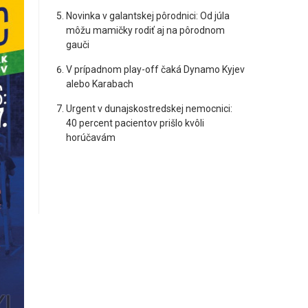
Novinka v galantskej pôrodnici: Od júla
môžu mamičky rodiť aj na pôrodnom
gauči
V prípadnom play-off čaká Dynamo Kyjev
alebo Karabach
Urgent v dunajskostredskej nemocnici:
40 percent pacientov prišlo kvôli
horúčavám