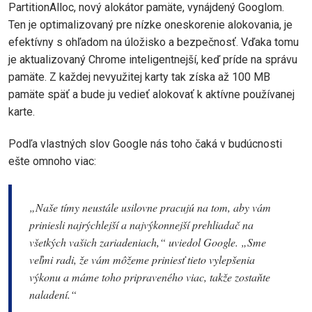
PartitionAlloc, nový alokátor pamäte, vynájdený Googlom.
Ten je optimalizovaný pre nízke oneskorenie alokovania, je
efektívny s ohľadom na úložisko a bezpečnosť. Vďaka tomu
je aktualizovaný Chrome inteligentnejší, keď príde na správu
pamäte. Z každej nevyužitej karty tak získa až 100 MB
pamäte späť a bude ju vedieť alokovať k aktívne používanej
karte.
Podľa vlastných slov Google nás toho čaká v budúcnosti
ešte omnoho viac:
„Naše tímy neustále usilovne pracujú na tom, aby vám
priniesli najrýchlejší a najvýkonnejší prehliadač na
všetkých vašich zariadeniach,“ uviedol Google. „Sme
veľmi radi, že vám môžeme priniesť tieto vylepšenia
výkonu a máme toho pripraveného viac, takže zostaňte
naladení.“