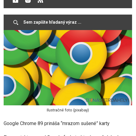
ďalších užitočných funkcií. Téme sa venuje XDA.
Ilustračné foto (pixabay)
Google Chrome 89 prináša “mrazom sušené” karty