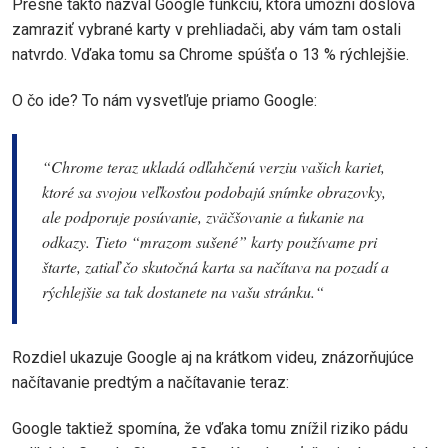
Presne takto nazval Google funkciu, ktorá umožní doslova
zamraziť vybrané karty v prehliadači, aby vám tam ostali
natvrdo. Vďaka tomu sa Chrome spúšťa o 13 % rýchlejšie.
O čo ide? To nám vysvetľuje priamo Google:
“Chrome teraz ukladá odľahčenú verziu vašich kariet,
ktoré sa svojou veľkosťou podobajú snímke obrazovky,
ale podporuje posúvanie, zväčšovanie a ťukanie na
odkazy. Tieto “mrazom sušené” karty používame pri
štarte, zatiaľ čo skutočná karta sa načítava na pozadí a
rýchlejšie sa tak dostanete na vašu stránku.“
Rozdiel ukazuje Google aj na krátkom videu, znázorňujúce
načítavanie predtým a načítavanie teraz:
Google taktiež spomína, že vďaka tomu znížil riziko pádu