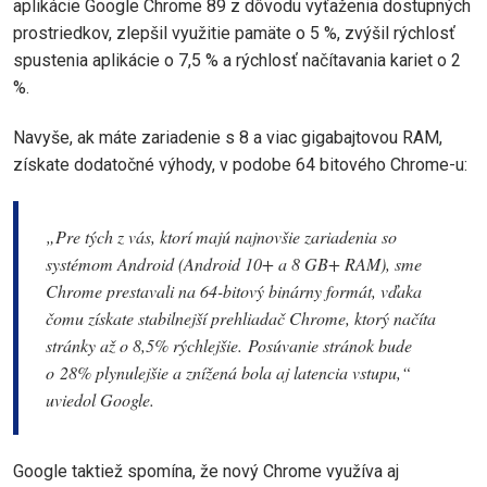
aplikácie Google Chrome 89 z dôvodu vyťaženia dostupných
prostriedkov, zlepšil využitie pamäte o 5 %, zvýšil rýchlosť
spustenia aplikácie o 7,5 % a rýchlosť načítavania kariet o 2
%.
Navyše, ak máte zariadenie s 8 a viac gigabajtovou RAM,
získate dodatočné výhody, v podobe 64 bitového Chrome-u:
„Pre tých z vás, ktorí majú najnovšie zariadenia so
systémom Android (Android 10+ a 8 GB+ RAM), sme
Chrome prestavali na 64-bitový binárny formát, vďaka
čomu získate stabilnejší prehliadač Chrome, ktorý načíta
stránky až o 8,5% rýchlejšie. Posúvanie stránok bude
o 28% plynulejšie a znížená bola aj latencia vstupu,“
uviedol Google.
Google taktiež spomína, že nový Chrome využíva aj