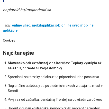
napidroid.hu/mojandroid.sk
Tagy:
online világ
,
mobilapplikációk
,
online svet
,
mobilné
aplikácie
Cookies
Najčítanejšie
Slovensko čelí extrémnej vlne horúčav: Teploty vystúpia až
na 41 °C, chráňte si svoje domovy
Spomínali na rómsky holokaust a pripomínali jeho posolstvo
Regionálne autobusy sa po siedmich rokoch vracajú na most v
Seredi
Prvý raz od začiatku: Jenčuš aj Trontelj sa odvďačili za dôveru
Urgent v dunajskostredskej nemocnici: 40 percent pacientov