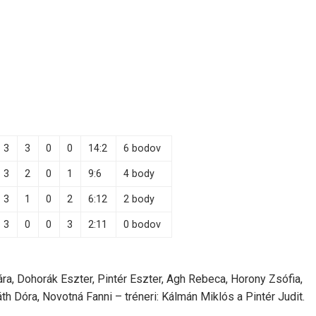
3
3
0
0
14:2
6 bodov
3
2
0
1
9:6
4 body
3
1
0
2
6:12
2 body
3
0
0
3
2:11
0 bodov
ra, Dohorák Eszter, Pintér Eszter, Agh Rebeca, Horony Zsófia,
th Dóra, Novotná Fanni – tréneri: Kálmán Miklós a Pintér Judit.