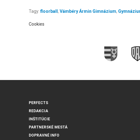
Tagy:
floorball
,
Vámbéry Ármin Gimnázium
,
Gymnáziu
Cookies
PERFECTS
REDAKCIA
INŠTITÚCIE
PARTNERSKÉ MESTÁ
DOPRAVNÉ INFO