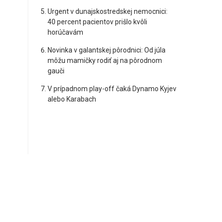
Urgent v dunajskostredskej nemocnici:
40 percent pacientov prišlo kvôli
horúčavám
Novinka v galantskej pôrodnici: Od júla
môžu mamičky rodiť aj na pôrodnom
gauči
V prípadnom play-off čaká Dynamo Kyjev
alebo Karabach