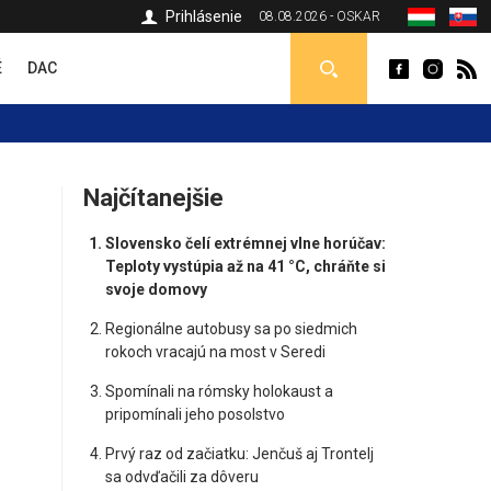
Prihlásenie
08.08.2026 - OSKAR
É
DAC
Najčítanejšie
Slovensko čelí extrémnej vlne horúčav:
Teploty vystúpia až na 41 °C, chráňte si
svoje domovy
Regionálne autobusy sa po siedmich
rokoch vracajú na most v Seredi
Spomínali na rómsky holokaust a
pripomínali jeho posolstvo
Prvý raz od začiatku: Jenčuš aj Trontelj
sa odvďačili za dôveru