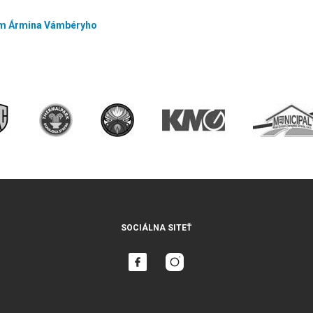
m Ármina Vámbéryho
SOCIÁLNA SITEŤ