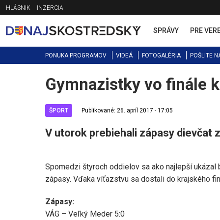
Jump
HLÁSNIK
INZERCIA
to
navigation
SPRÁVY
PRE VER
PONUKA PROGRAMOV
VIDEÁ
FOTOGALÉRIA
POŠLITE N
Gymnazistky vo finále k
Back
to
top
ŠPORT
Publikované: 26. apríl 2017 - 17:05
V utorok prebiehali zápasy dievčat z
Spomedzi štyroch oddielov sa ako najlepší ukázal 
zápasy. Vďaka víťazstvu sa dostali do krajského fin
Zápasy:
VÁG – Veľký Meder 5:0