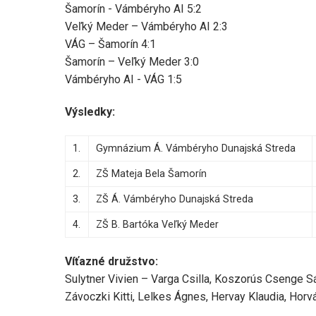
Šamorín - Vámbéryho AI 5:2
Veľký Meder – Vámbéryho AI 2:3
VÁG – Šamorín 4:1
Šamorín – Veľký Meder 3:0
Vámbéryho AI - VÁG 1:5
Výsledky:
1.
Gymnázium Á. Vámbéryho Dunajská Streda
2.
ZŠ Mateja Bela Šamorín
3.
ZŠ Á. Vámbéryho Dunajská Streda
4.
ZŠ B. Bartóka Veľký Meder
Víťazné družstvo:
Sulytner Vivien – Varga Csilla, Koszorús Csenge Sá
Závoczki Kitti, Lelkes Ágnes, Hervay Klaudia, Horvá