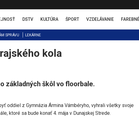
EJNOSŤ
DSTV
KULTÚRA
ŠPORT
VZDELÁVANIE
FAREBN
ÁM SPRÁVU
LEKÁRNE
rajského kola
o základných škôl vo floorbale.
byť oddiel z Gymnázia Ármina Vámbéryho, vyhrali všetky svoje
ále, ktoré sa bude konať 4. mája v Dunajskej Strede.