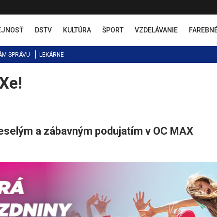
EJNOSŤ
DSTV
KULTÚRA
ŠPORT
VZDELÁVANIE
FAREBN
ÁM SPRÁVU
LEKÁRNE
Xe!
na veselým a zábavným podujatím v OC MAX