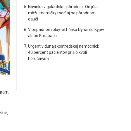
Novinka v galantskej pôrodnici: Od júla
môžu mamičky rodiť aj na pôrodnom
gauči
V prípadnom play-off čaká Dynamo Kyjev
alebo Karabach
Urgent v dunajskostredskej nemocnici:
40 percent pacientov prišlo kvôli
horúčavám
gram,
elne,