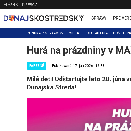
Jump
HLÁSNIK
INZERCIA
to
navigation
SPRÁVY
PRE VER
PONUKA PROGRAMOV
VIDEÁ
FOTOGALÉRIA
POŠLITE N
Hurá na prázdniny v MA
Back
to
top
FAREBNÉ
Publikované: 17. jún 2026 - 13:38
Milé deti! Odštartujte leto 20. jú
Dunajská Streda!