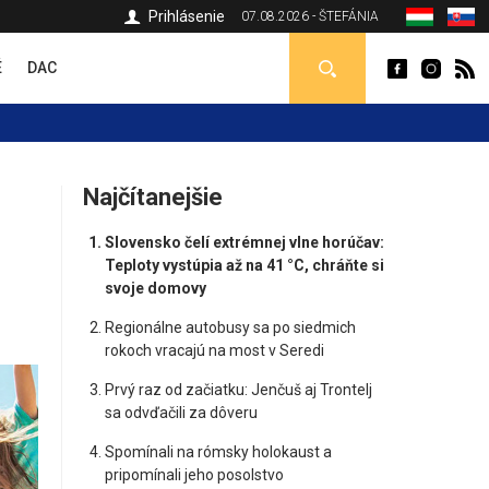
Prihlásenie
07.08.2026 - ŠTEFÁNIA
É
DAC
Najčítanejšie
Slovensko čelí extrémnej vlne horúčav:
Teploty vystúpia až na 41 °C, chráňte si
svoje domovy
Regionálne autobusy sa po siedmich
rokoch vracajú na most v Seredi
Prvý raz od začiatku: Jenčuš aj Trontelj
sa odvďačili za dôveru
Spomínali na rómsky holokaust a
pripomínali jeho posolstvo