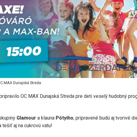
C MAX Dunajská Streda
a pripravilo OC MAX Dunajská Streda pre deti veselý hudobný pro
 skupiny
Glamour
a klauna
Pötyiho
, pripravené budú aj tvorivé di
tešiť aj na cukrovú vatu!