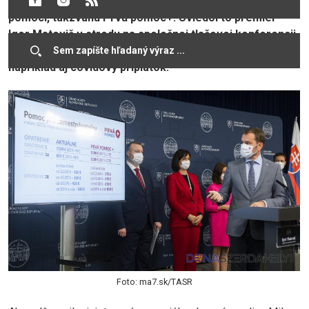
desiatok tisíc ľudí, predstavuje vláda aj ďalší plán
pomoci, takzvanú Prvú pomoc+. Uviedol to premiér
Igor Matovič v stredu na spoločnej tlačovej konferencii
s niekoľkými ministrami kabinetu. Súčasťou pomoci je
napríklad aj covidový príplatok.
Foto: ma7.sk/TASR