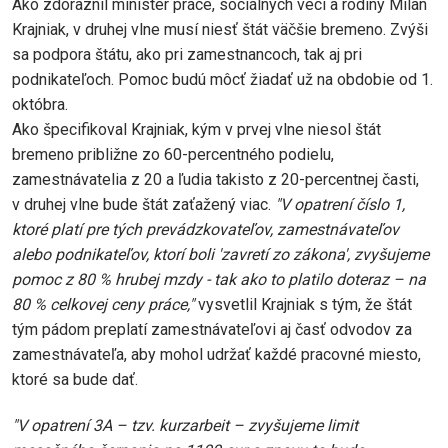
Ako zdôraznil minister práce, sociálnych vecí a rodiny Milan
Krajniak, v druhej vlne musí niesť štát väčšie bremeno. Zvýši
sa podpora štátu, ako pri zamestnancoch, tak aj pri
podnikateľoch. Pomoc budú môcť žiadať už na obdobie od 1.
októbra.
Ako špecifikoval Krajniak, kým v prvej vlne niesol štát
bremeno približne zo 60-percentného podielu,
zamestnávatelia z 20 a ľudia takisto z 20-percentnej časti,
v druhej vlne bude štát zaťažený viac.
"V opatrení číslo 1,
ktoré platí pre tých prevádzkovateľov, zamestnávateľov
alebo podnikateľov, ktorí boli 'zavretí zo zákona', zvyšujeme
pomoc z 80 % hrubej mzdy - tak ako to platilo doteraz – na
80 % celkovej ceny práce,"
vysvetlil Krajniak s tým, že štát
tým pádom preplatí zamestnávateľovi aj časť odvodov za
zamestnávateľa, aby mohol udržať každé pracovné miesto,
ktoré sa bude dať.
"V opatrení 3A – tzv. kurzarbeit – zvyšujeme limit