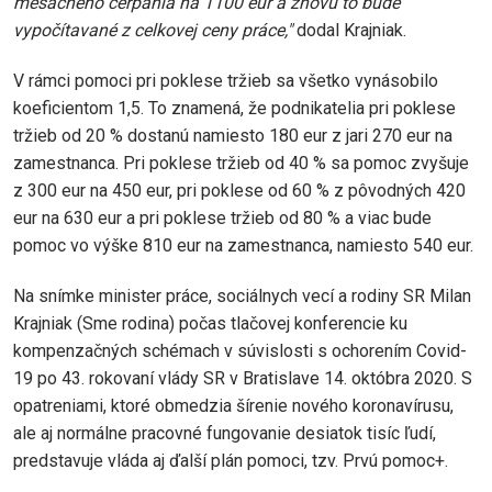
mesačného čerpania na 1100 eur a znovu to bude
vypočítavané z celkovej ceny práce,"
dodal Krajniak.
V rámci pomoci pri poklese tržieb sa všetko vynásobilo
koeficientom 1,5. To znamená, že podnikatelia pri poklese
tržieb od 20 % dostanú namiesto 180 eur z jari 270 eur na
zamestnanca. Pri poklese tržieb od 40 % sa pomoc zvyšuje
z 300 eur na 450 eur, pri poklese od 60 % z pôvodných 420
eur na 630 eur a pri poklese tržieb od 80 % a viac bude
pomoc vo výške 810 eur na zamestnanca, namiesto 540 eur.
Na snímke minister práce, sociálnych vecí a rodiny SR Milan
Krajniak (Sme rodina) počas tlačovej konferencie ku
kompenzačných schémach v súvislosti s ochorením Covid-
19 po 43. rokovaní vlády SR v Bratislave 14. októbra 2020. S
opatreniami, ktoré obmedzia šírenie nového koronavírusu,
ale aj normálne pracovné fungovanie desiatok tisíc ľudí,
predstavuje vláda aj ďalší plán pomoci, tzv. Prvú pomoc+.