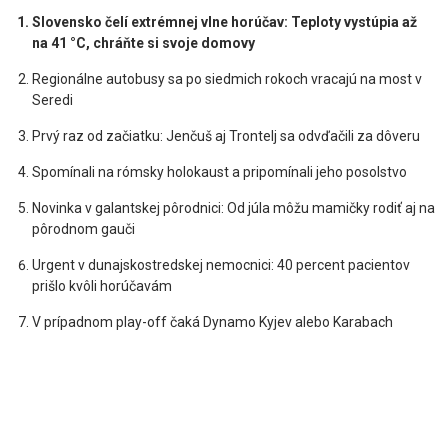
Slovensko čelí extrémnej vlne horúčav: Teploty vystúpia až
na 41 °C, chráňte si svoje domovy
Regionálne autobusy sa po siedmich rokoch vracajú na most v
Seredi
Prvý raz od začiatku: Jenčuš aj Trontelj sa odvďačili za dôveru
Spomínali na rómsky holokaust a pripomínali jeho posolstvo
Novinka v galantskej pôrodnici: Od júla môžu mamičky rodiť aj na
pôrodnom gauči
Urgent v dunajskostredskej nemocnici: 40 percent pacientov
prišlo kvôli horúčavám
V prípadnom play-off čaká Dynamo Kyjev alebo Karabach