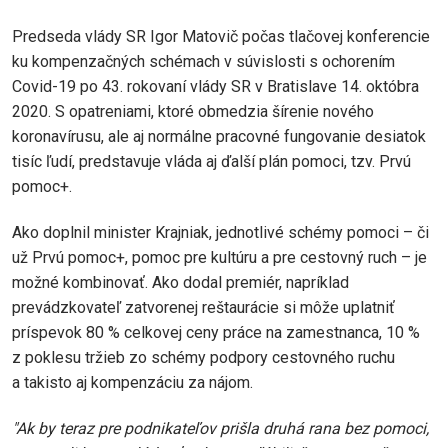
Predseda vlády SR Igor Matovič počas tlačovej konferencie
ku kompenzačných schémach v súvislosti s ochorením
Covid-19 po 43. rokovaní vlády SR v Bratislave 14. októbra
2020. S opatreniami, ktoré obmedzia šírenie nového
koronavírusu, ale aj normálne pracovné fungovanie desiatok
tisíc ľudí, predstavuje vláda aj ďalší plán pomoci, tzv. Prvú
pomoc+.
Ako doplnil minister Krajniak, jednotlivé schémy pomoci – či
už Prvú pomoc+, pomoc pre kultúru a pre cestovný ruch – je
možné kombinovať. Ako dodal premiér, napríklad
prevádzkovateľ zatvorenej reštaurácie si môže uplatniť
príspevok 80 % celkovej ceny práce na zamestnanca, 10 %
z poklesu tržieb zo schémy podpory cestovného ruchu
a takisto aj kompenzáciu za nájom.
"Ak by teraz pre podnikateľov prišla druhá rana bez pomoci,