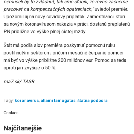
nemuseli by to zvládnuť, tak sme sľúbili, že rovno začneme
pracovať na kompenzačných opatreniach,“
uviedol premiér.
Upozornil aj na nový covidový príplatok. Zamestnanci, ktorí
sa novým koronavírusom nakazia v práci, dostanú preplatenú
PN približne vo výške plnej čistej mzdy.
Štát má podľa slov premiéra poskytnúť pomocnú ruku
postihnutým sektorom, pričom mesačné čerpanie pomoci
má byť vo výške približne 200 miliónov eur. Pomoc sa teda
oproti jari zvyšuje o 50 %.
ma7.sk/ TASR
Tagy:
koronavírus
,
állami támogatás
,
štátna podpora
Cookies
Najčítanejšie