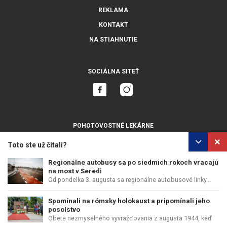
REKLAMA
KONTAKT
NA STIAHNUTIE
SOCIÁLNA SITEŤ
POHOTOVOSTNÉ LEKÁRNE
ZOBRAZIŤ VŠETKY
Toto ste už čítali?
Regionálne autobusy sa po siedmich rokoch vracajú
na most v Seredi
Od pondelka 3. augusta sa regionálne autobusové linky...
OCHRANA OSOBNÝCH ÚDAJOV
POUŽÍVANIE COOKIES
Spomínali na rómsky holokaust a pripomínali jeho
COPYRIGHT © PERFECTS, A.S.
WEB DESIGN
:
EPIX MEDIA
posolstvo
Obete nezmyselného vyvražďovania z augusta 1944, keď
bolo...