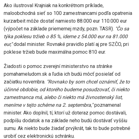
Ako ilustroval Krajniak na konkrétnom príklade,
maloobchodná sieť so 100 zamestnancami podľa opatrenia
kurzarbeit môže dostať namiesto 88.000 eur 110.000 eur
(výpočet na základe priemernej mzdy, pozn. TASR).
"Čo sa
týka poklesu tržieb o 85 %, ideme z 54.000 eur na 81.000
eur,"
dodal minister. Rovnaké pravidlo platí aj pre SZČO, pri
poklese tržieb bude maximálna pomoc 810 eur.
Žiadosti o pomoc zverejní ministerstvo na stránke
pomahameludom.sk a ľudia ich budú môcť posielať od
začiatku novembra.
"Rovnako by som chcel oznámiť, že to
účinné obdobie, od ktorého budeme posudzovať, či niekto
zamestnanca má, alebo či niekto má živnostenský list,
meníme v tejto schéme na 2. septembra,"
poznamenal
minister. Ako doplnil, tí, ktorí už doteraz pomoc dostávali,
podpíšu dodatok a na základe neho budú dostávať vyššiu
sumu. Ak niekto bude žiadať prvýkrát, tak to bude potrebné
urobiť cez elektronickú schránku.