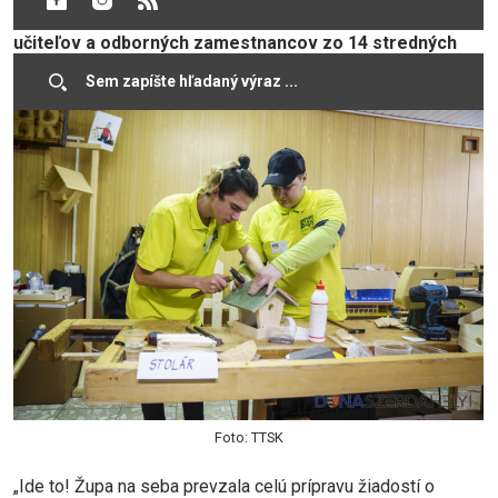
programu bude zapojených viac ako 2 800 žiakov a 330
učiteľov a odborných zamestnancov zo 14 stredných
škôl.
Foto: TTSK
„Ide to! Župa na seba prevzala celú prípravu žiadostí o