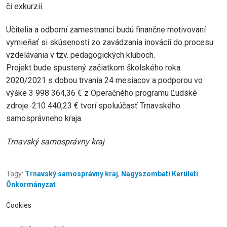
či exkurzií.
Učitelia a odborní zamestnanci budú finančne motivovaní
vymieňať si skúsenosti zo zavádzania inovácií do procesu
vzdelávania v tzv. pedagogických kluboch.
Projekt bude spustený začiatkom školského roka
2020/2021 s dobou trvania 24 mesiacov a podporou vo
výške 3 998 364,36 € z Operačného programu Ľudské
zdroje. 210 440,23 € tvorí spoluúčasť Trnavského
samosprávneho kraja.
Trnavský samosprávny kraj
Tagy:
Trnavský samosprávny kraj
,
Nagyszombati Kerületi
Önkormányzat
Cookies