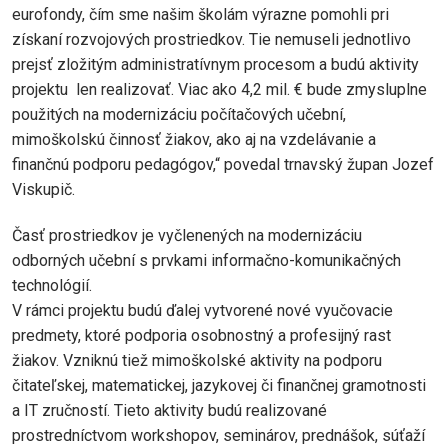
eurofondy, čím sme našim školám výrazne pomohli pri
získaní rozvojových prostriedkov. Tie nemuseli jednotlivo
prejsť zložitým administratívnym procesom a budú aktivity
projektu len realizovať. Viac ako 4,2 mil. € bude zmysluplne
použitých na modernizáciu počítačových učební,
mimoškolskú činnosť žiakov, ako aj na vzdelávanie a
finančnú podporu pedagógov,“ povedal trnavský župan Jozef
Viskupič.
Časť prostriedkov je vyčlenených na modernizáciu
odborných učební s prvkami informačno-komunikačných
technológií.
V rámci projektu budú ďalej vytvorené nové vyučovacie
predmety, ktoré podporia osobnostný a profesijný rast
žiakov. Vzniknú tiež mimoškolské aktivity na podporu
čitateľskej, matematickej, jazykovej či finančnej gramotnosti
a IT zručností. Tieto aktivity budú realizované
prostredníctvom workshopov, seminárov, prednášok, súťaží