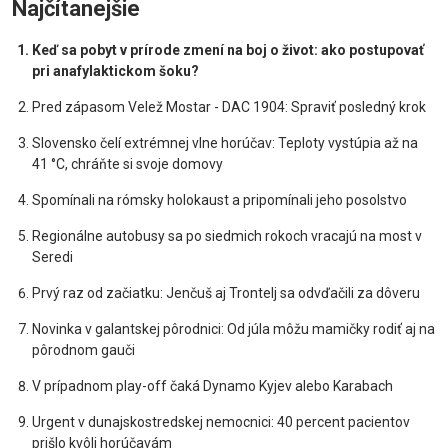
Najčítanejšie
Keď sa pobyt v prírode zmení na boj o život: ako postupovať
pri anafylaktickom šoku?
Pred zápasom Velež Mostar - DAC 1904: Spraviť posledný krok
Slovensko čelí extrémnej vlne horúčav: Teploty vystúpia až na
41 °C, chráňte si svoje domovy
Spomínali na rómsky holokaust a pripomínali jeho posolstvo
Regionálne autobusy sa po siedmich rokoch vracajú na most v
Seredi
Prvý raz od začiatku: Jenčuš aj Trontelj sa odvďačili za dôveru
Novinka v galantskej pôrodnici: Od júla môžu mamičky rodiť aj na
pôrodnom gauči
V prípadnom play-off čaká Dynamo Kyjev alebo Karabach
Urgent v dunajskostredskej nemocnici: 40 percent pacientov
prišlo kvôli horúčavám