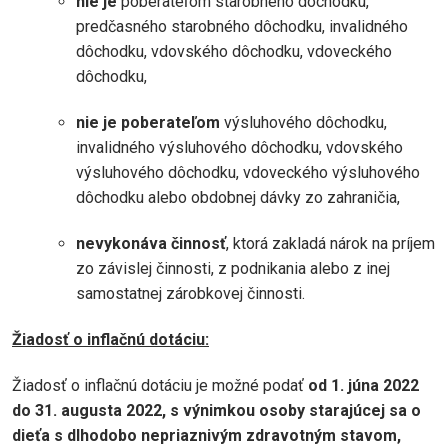
nie je
poberateľom starobného dôchodku,
predčasného starobného dôchodku, invalidného
dôchodku, vdovského dôchodku, vdoveckého
dôchodku,
nie je poberateľom
výsluhového dôchodku,
invalidného výsluhového dôchodku, vdovského
výsluhového dôchodku, vdoveckého výsluhového
dôchodku alebo obdobnej dávky zo zahraničia,
nevykonáva činnosť
, ktorá zakladá nárok na príjem
zo závislej činnosti, z podnikania alebo z inej
samostatnej zárobkovej činnosti.
Žiadosť o inflačnú dotáciu:
Žiadosť o inflačnú dotáciu je možné podať
od 1. júna 2022
do 31. augusta 2022, s výnimkou osoby starajúcej sa o
dieťa s dlhodobo nepriaznivým zdravotným stavom,