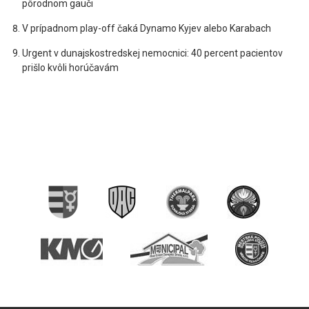
pôrodnom gauči
V prípadnom play-off čaká Dynamo Kyjev alebo Karabach
Urgent v dunajskostredskej nemocnici: 40 percent pacientov
prišlo kvôli horúčavám