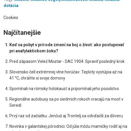
dotácia
Cookies
Najčítanejšie
Keď sa pobyt v prírode zmení na boj o život: ako postupovať
pri anafylaktickom šoku?
Pred zápasom Velež Mostar - DAC 1904: Spraviť posledný krok
Slovensko čelí extrémnej vlne horúčav: Teploty vystúpia až na
41 °C, chráňte si svoje domovy
Spomínali na rómsky holokaust a pripomínali jeho posolstvo
Regionálne autobusy sa po siedmich rokoch vracajú na most v
Seredi
Prvý raz od začiatku: Jenčuš aj Trontelj sa odvďačili za dôveru
Novinka v galantskej pôrodnici: Od júla môžu mamičky rodiť aj na