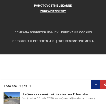
POHOTOVOSTNÉ LEKÁRNE
ZOBRAZIŤ VŠETKY
OCHRANA OSOBNÝCH ÚDAJOV
POUŽÍVANIE COOKIES
COPYRIGHT © PERFECTS, A.S.
WEB DESIGN
:
EPIX MEDIA
Toto ste už čítali?
Začína sa rekonštrukcia ciest na Trhovisku
Vo štvrtok 16. júla 2026 sa začne ďalšia etapa obnovy...