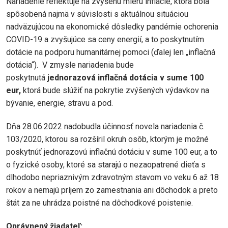
Nariadenie reflektuje na zvýšenú mieru inflácie, ktorá bola
spôsobená najmä v súvislosti s aktuálnou situáciou
nadväzujúcou na ekonomické dôsledky pandémie ochorenia
COVID-19 a zvyšujúce sa ceny energií, a to poskytnutím
dotácie na podporu humanitárnej pomoci (ďalej len „inflačná
dotácia“). V zmysle nariadenia bude
poskytnutá
jednorazová inflačná dotácia v sume 100
eur,
ktorá bude slúžiť na pokrytie zvýšených výdavkov na
bývanie, energie, stravu a pod.
Dňa 28.06.2022 nadobudla účinnosť novela nariadenia č.
103/2020, ktorou sa rozšíril okruh osôb, ktorým je možné
poskytnúť jednorazovú inflačnú dotáciu v sume 100 eur, a to
o fyzické osoby, ktoré sa starajú o nezaopatrené dieťa s
dlhodobo nepriaznivým zdravotným stavom vo veku 6 až 18
rokov a nemajú príjem zo zamestnania ani dôchodok a preto
štát za ne uhrádza poistné na dôchodkové poistenie.
Oprávnený žiadateľ
: