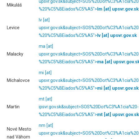
upsvr.gov.sk
&subject=SOS%20Dot%C3%A1cia%20
Mikuláš
%20%C5%BEiados%C5%A5">
lm
[at]
upsvr.gov.sk
lv
[at]
Levice
upsvr.gov.sk
&subject=SOS%20Dot%C3%A1cia%20
%20%C5%BEiados%C5%A5">
lv
[at]
upsvr.gov.sk
ma
[at]
Malacky
upsvr.gov.sk
&subject=SOS%20Dot%C3%A1cia%20
%20%C5%BEiados%C5%A5">
ma
[at]
upsvr.gov.s
mi
[at]
Michalovce
upsvr.gov.sk
&subject=SOS%20Dot%C3%A1cia%20
%20%C5%BEiados%C5%A5">
mi
[at]
upsvr.gov.sk
mt
[at]
Martin
ipsvr.gov.sk
&subject=SOS%20Dot%C3%A1cia%20-
%20%C5%BEiados%C5%A5">
mt
[at]
upsvr.gov.sk
nm
[at]
Nové Mesto
upsvr.gov.sk
&subject=SOS%20Dot%C3%A1cia%20
nad Váhom