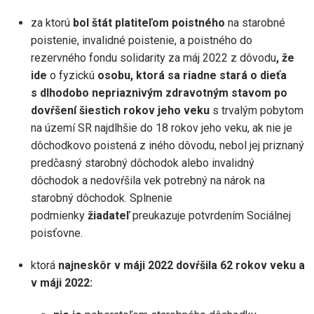
za ktorú
bol štát platiteľom poistného
na starobné
poistenie, invalidné poistenie, a poistného do
rezervného fondu solidarity za máj 2022 z dôvodu
, že
ide
o fyzickú
osobu, ktorá sa riadne stará o dieťa
s dlhodobo nepriaznivým zdravotným stavom po
dovŕšení šiestich rokov jeho veku
s trvalým pobytom
na území SR najdlhšie do 18 rokov jeho veku, ak nie je
dôchodkovo poistená z iného dôvodu, nebol jej priznaný
predčasný starobný dôchodok alebo invalidný
dôchodok a nedovŕšila vek potrebný na nárok na
starobný dôchodok. Splnenie
podmienky
žiadateľ
preukazuje potvrdením Sociálnej
poisťovne.
ktorá
najneskôr v máji 2022 dovŕšila 62 rokov veku a
v máji 2022: