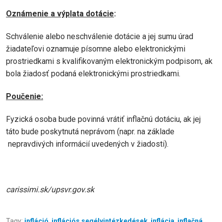
Oznámenie a výplata dotácie
:
Schválenie alebo neschválenie dotácie a jej sumu úrad
žiadateľovi oznamuje písomne alebo elektronickými
prostriedkami s kvalifikovaným elektronickým podpisom, ak
bola žiadosť podaná elektronickými prostriedkami.
Poučenie:
Fyzická osoba bude povinná vrátiť inflačnú dotáciu, ak jej
táto bude poskytnutá neprávom (napr. na základe
nepravdivých informácií uvedených v žiadosti).
carissimi.sk/upsvr.gov.sk
Tagy:
infláció
,
inflációs segélyintézkedések
,
inflácia
,
inflačná