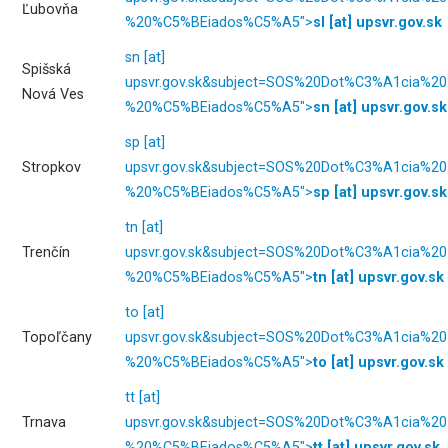
Ľubovňa
%20%C5%BEiados%C5%A5">
sl
[at]
upsvr.gov.sk
sn
[at]
Spišská
upsvr.gov.sk
&subject=SOS%20Dot%C3%A1cia%20
Nová Ves
%20%C5%BEiados%C5%A5">
sn
[at]
upsvr.gov.sk
sp
[at]
Stropkov
upsvr.gov.sk
&subject=SOS%20Dot%C3%A1cia%20
%20%C5%BEiados%C5%A5">
sp
[at]
upsvr.gov.sk
tn
[at]
Trenčín
upsvr.gov.sk
&subject=SOS%20Dot%C3%A1cia%20
%20%C5%BEiados%C5%A5">
tn
[at]
upsvr.gov.sk
to
[at]
Topoľčany
upsvr.gov.sk
&subject=SOS%20Dot%C3%A1cia%20
%20%C5%BEiados%C5%A5">
to
[at]
upsvr.gov.sk
tt
[at]
Trnava
upsvr.gov.sk
&subject=SOS%20Dot%C3%A1cia%20
%20%C5%BEiados%C5%A5">
tt
[at]
upsvr.gov.sk