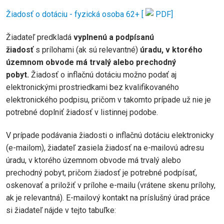
Žiadosť o dotáciu - fyzická osoba 62+ [
PDF]
Žiadateľ predkladá
vyplnenú a podpísanú
žiadosť
s prílohami (ak sú relevantné)
úradu,
v ktorého
územnom obvode má trvalý alebo prechodný
pobyt.
Žiadosť o inflačnú dotáciu možno podať aj
elektronickými prostriedkami bez kvalifikovaného
elektronického podpisu, pričom v takomto prípade už nie je
potrebné doplniť žiadosť v listinnej podobe.
V prípade podávania žiadosti o inflačnú dotáciu elektronicky
(e-mailom), žiadateľ zasiela žiadosť na e-mailovú adresu
úradu, v ktorého územnom obvode má trvalý alebo
prechodný pobyt, pričom žiadosť je potrebné podpísať,
oskenovať a priložiť v prílohe e-mailu (vrátene skenu prílohy,
ak je relevantná). E-mailový kontakt na príslušný úrad práce
si žiadateľ nájde v tejto tabuľke: