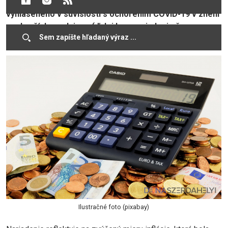
núdzového stavu alebo výnimočného stavu
vyhláseného v súvislosti s ochorením COVID-19 v znení
neskorších predpisov (ďalej len „nariadenie č.
103/2020“).
Ilustračné foto (pixabay)