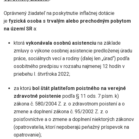
Oprávnený žiadateľ na poskytnutie inflačnej dotácie
je
fyzická osoba s trvalým alebo prechodným pobytom
na území SR
a:
ktorá
vykonávala osobnú asistenciu
na základe
zmluvy o výkone osobnej asistencie predloženej úradu
práce, sociálnych vecí a rodiny (ďalej len „úrad“) podľa
osobitného predpisu v rozsahu najmenej 12 hodín v
priebehu I. štvrťroka 2022;
za ktorú
bol štát platiteľom poistného na verejné
zdravotné poistenie
podľa § 11 ods. 7 písm. k)
zákona č. 580/2004 Z. z. o zdravotnom poistení a o
zmene a doplnení zákona č. 95/2002 Z. z. o
poisťovníctve a o zmene a doplnení niektorých zákonov
(opatrovatelia, ktorí nepoberajú peňažný príspevok na
opatrovanie);