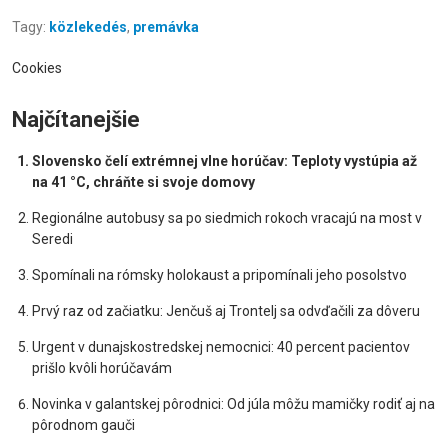
Tagy:
közlekedés
,
premávka
Cookies
Najčítanejšie
Slovensko čelí extrémnej vlne horúčav: Teploty vystúpia až
na 41 °C, chráňte si svoje domovy
Regionálne autobusy sa po siedmich rokoch vracajú na most v
Seredi
Spomínali na rómsky holokaust a pripomínali jeho posolstvo
Prvý raz od začiatku: Jenčuš aj Trontelj sa odvďačili za dôveru
Urgent v dunajskostredskej nemocnici: 40 percent pacientov
prišlo kvôli horúčavám
Novinka v galantskej pôrodnici: Od júla môžu mamičky rodiť aj na
pôrodnom gauči