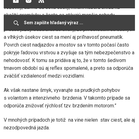
vozovky, darmo sa solia cesty, mnohí neberú ohľad na
okolitú premávku a často sa stávajú menšie nehody.
„Počas jazdy treba brať do úvahy, že pri striedaní sa suchých
a vlhkých úsekov ciest sa mení aj priľnavosť pneumatík.
Povrch ciest nadjazdov a mostov sa v tomto počasí často
pokryje ľadovou vrstvou a zvyšuje sa tým nebezpečenstvo a
nehodovosť. K tomu sa pridáva aj to, že v tomto šedivom
tmavom období sú aj reflex spomalené, a preto sa odporúča
zväčšiť vzdialenosť medzi vozidlami.
Ak však nastane šmyk, vyvarujte sa prudkých pohybov
s volantom a intenzívneho brzdenia. V takomto prípade sa
odporúča znižovať rýchlosť tzv. brzdením motorom.”
V mnohých prípadoch je totiž na vine nielen stav ciest, ale aj
nezodpovedná jazda.