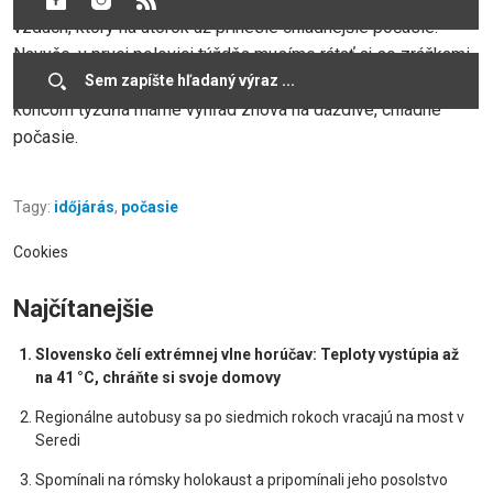
vzduch, ktorý na utorok už prinesie chladnejšie počasie.
Navyše, v prvej polovici týždňa musíme rátať aj so zrážkami.
Vo štvrtok príde ešte jedno výraznejšie oteplenie, ale
koncom týždňa máme výhľad znova na daždivé, chladné
počasie.
Tagy:
időjárás
,
počasie
Cookies
Najčítanejšie
Slovensko čelí extrémnej vlne horúčav: Teploty vystúpia až
na 41 °C, chráňte si svoje domovy
Regionálne autobusy sa po siedmich rokoch vracajú na most v
Seredi
Spomínali na rómsky holokaust a pripomínali jeho posolstvo