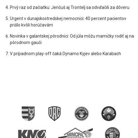
Prvý raz od začiatku: Jenčuš aj Trontelj sa odvďačili za dôveru
Urgent v dunajskostredskej nemocnici: 40 percent pacientov
prišlo kvôli horúčavám
Novinka v galantskej pôrodnici: Od júla môžu mamičky rodiť aj na
pôrodnom gauči
V prípadnom play-off čaká Dynamo Kyjev alebo Karabach