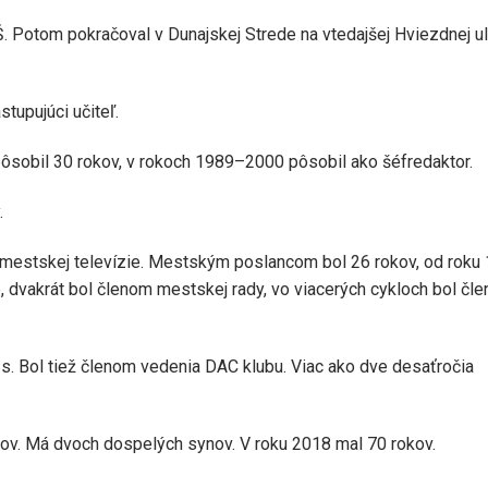
. Potom pokračoval v Dunajskej Strede na vtedajšej Hviezdnej uli
tupujúci učiteľ.
ôsobil 30 rokov, v rokoch 1989–2000 pôsobil ako šéfredaktor.
.
 mestskej televízie. Mestským poslancom bol 26 rokov, od roku
, dvakrát bol členom mestskej rady, vo viacerých cykloch bol čl
. Bol tiež členom vedenia DAC klubu. Viac ako dve desaťročia
okov. Má dvoch dospelých synov. V roku 2018 mal 70 rokov.