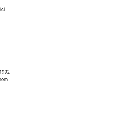
ci.
 1992
enom