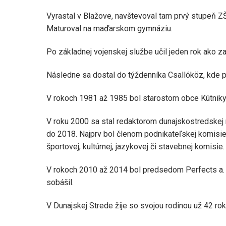
Vyrastal v Blažove, navštevoval tam prvý stupeň ZŠ
Maturoval na maďarskom gymnáziu.
Po základnej vojenskej službe učil jeden rok ako zas
Následne sa dostal do týždenníka Csallóköz, kde p
V rokoch 1981 až 1985 bol starostom obce Kútniky
V roku 2000 sa stal redaktorom dunajskostredskej
do 2018. Najprv bol členom podnikateľskej komisie
športovej, kultúrnej, jazykovej či stavebnej komisie.
V rokoch 2010 až 2014 bol predsedom Perfects a. s
sobášil.
V Dunajskej Strede žije so svojou rodinou už 42 r