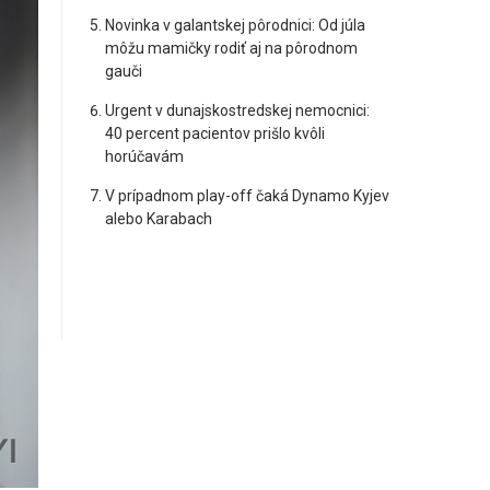
Novinka v galantskej pôrodnici: Od júla
môžu mamičky rodiť aj na pôrodnom
gauči
Urgent v dunajskostredskej nemocnici:
40 percent pacientov prišlo kvôli
horúčavám
V prípadnom play-off čaká Dynamo Kyjev
alebo Karabach