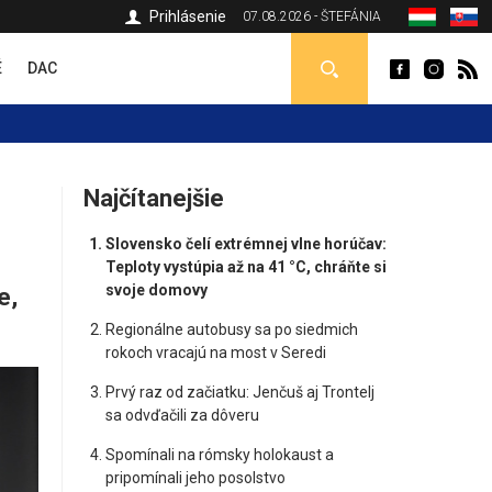
Prihlásenie
07.08.2026 - ŠTEFÁNIA
É
DAC
Najčítanejšie
Slovensko čelí extrémnej vlne horúčav:
Teploty vystúpia až na 41 °C, chráňte si
svoje domovy
e,
Regionálne autobusy sa po siedmich
rokoch vracajú na most v Seredi
Prvý raz od začiatku: Jenčuš aj Trontelj
sa odvďačili za dôveru
Spomínali na rómsky holokaust a
pripomínali jeho posolstvo