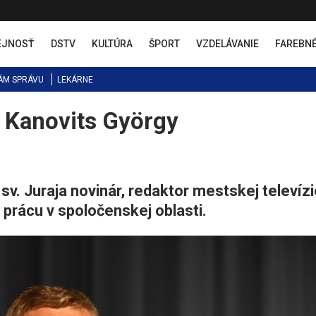
EJNOSŤ
DSTV
KULTÚRA
ŠPORT
VZDELÁVANIE
FAREBN
ÁM SPRÁVU
LEKÁRNE
- Kanovits György
v. Juraja novinár, redaktor mestskej televízi
 prácu v spoločenskej oblasti.