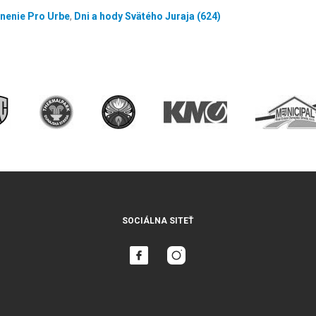
nenie Pro Urbe
,
Dni a hody Svätého Juraja (624)
SOCIÁLNA SITEŤ