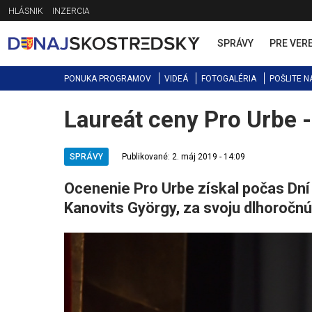
Jump
HLÁSNIK
INZERCIA
to
navigation
SPRÁVY
PRE VER
PONUKA PROGRAMOV
VIDEÁ
FOTOGALÉRIA
POŠLITE N
Laureát ceny Pro Urbe 
Back
to
top
SPRÁVY
Publikované: 2. máj 2019 - 14:09
Ocenenie Pro Urbe získal počas Dní s
Kanovits György, za svoju dlhoročnú