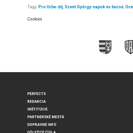
Tagy:
Pro Urbe-díj
,
Szent György-napok és búcsú
,
Oce
Cookies
PERFECTS
REDAKCIA
INŠTITÚCIE
PARTNERSKÉ MESTÁ
DOPRAVNÉ INFO
DÔLEŽITÉ ČÍSLA