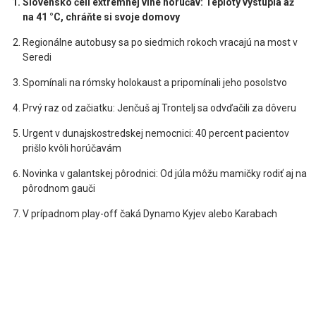
Slovensko čelí extrémnej vlne horúčav: Teploty vystúpia až
na 41 °C, chráňte si svoje domovy
Regionálne autobusy sa po siedmich rokoch vracajú na most v
Seredi
Spomínali na rómsky holokaust a pripomínali jeho posolstvo
Prvý raz od začiatku: Jenčuš aj Trontelj sa odvďačili za dôveru
Urgent v dunajskostredskej nemocnici: 40 percent pacientov
prišlo kvôli horúčavám
Novinka v galantskej pôrodnici: Od júla môžu mamičky rodiť aj na
pôrodnom gauči
V prípadnom play-off čaká Dynamo Kyjev alebo Karabach