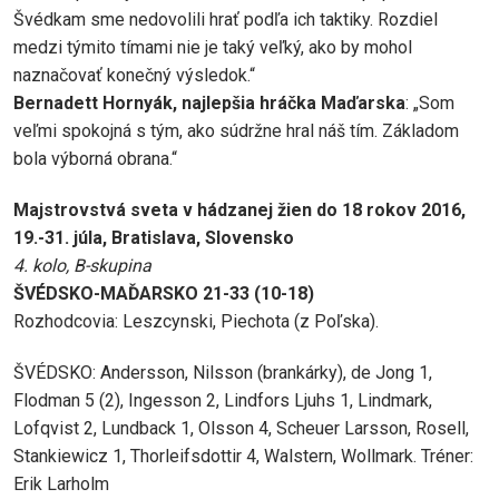
Švédkam sme nedovolili hrať podľa ich taktiky. Rozdiel
medzi týmito tímami nie je taký veľký, ako by mohol
naznačovať konečný výsledok.“
Bernadett Hornyák, najlepšia hráčka Maďarska
: „Som
veľmi spokojná s tým, ako súdržne hral náš tím. Základom
bola výborná obrana.“
Majstrovstvá sveta v hádzanej žien do 18 rokov 2016,
19.-31. júla, Bratislava, Slovensko
4. kolo, B-skupina
ŠVÉDSKO-MAĎARSKO 21-33 (10-18)
Rozhodcovia: Leszcynski, Piechota (z Poľska).
ŠVÉDSKO: Andersson, Nilsson (brankárky), de Jong 1,
Flodman 5 (2), Ingesson 2, Lindfors Ljuhs 1, Lindmark,
Lofqvist 2, Lundback 1, Olsson 4, Scheuer Larsson, Rosell,
Stankiewicz 1, Thorleifsdottir 4, Walstern, Wollmark. Tréner:
Erik Larholm