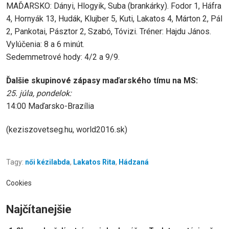
MAĎARSKO: Dányi, Hlogyik, Suba (brankárky). Fodor 1, Háfra
4, Hornyák 13, Hudák, Klujber 5, Kuti, Lakatos 4, Márton 2, Pál
2, Pankotai, Pásztor 2, Szabó, Tóvizi. Tréner: Hajdu János.
Vylúčenia: 8 a 6 minút.
Sedemmetrové hody: 4/2 a 9/9.
Ďalšie skupinové zápasy maďarského tímu na MS:
25. júla, pondelok:
14:00 Maďarsko-Brazília
(keziszovetseg.hu, world2016.sk)
Tagy:
női kézilabda
,
Lakatos Rita
,
Hádzaná
Cookies
Najčítanejšie