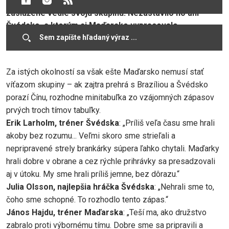
šampionáte výborné výkony a po štyroch víťazstvách
zaslúžene vedie svoju skupinu. Nezastavilo ho ani
Švédsko, s ktorým si Maďarsko vypracovalo
rozhodujúci náskok už v prvom polčase.
Za istých okolností sa však ešte Maďarsko nemusí stať
víťazom skupiny – ak zajtra prehrá s Brazíliou a Švédsko
porazí Čínu, rozhodne minitabuľka zo vzájomných zápasov
prvých troch tímov tabuľky.
Erik Larholm, tréner Švédska
: „Príliš veľa času sme hrali
akoby bez rozumu... Veľmi skoro sme strieľali a
nepripravené strely brankárky súpera ľahko chytali. Maďarky
hrali dobre v obrane a cez rýchle prihrávky sa presadzovali
aj v útoku. My sme hrali príliš jemne, bez dôrazu.“
Julia Olsson, najlepšia hráčka Švédska
: „Nehrali sme to,
čoho sme schopné. To rozhodlo tento zápas.“
János Hajdu, tréner Maďarska
: „Teší ma, ako družstvo
zabralo proti výbornému tímu. Dobre sme sa pripravili a