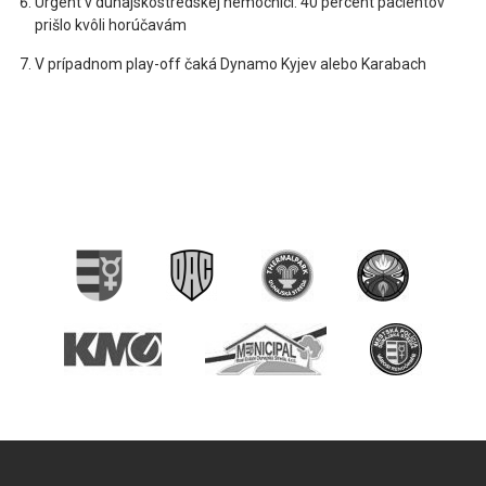
Urgent v dunajskostredskej nemocnici: 40 percent pacientov
prišlo kvôli horúčavám
V prípadnom play-off čaká Dynamo Kyjev alebo Karabach