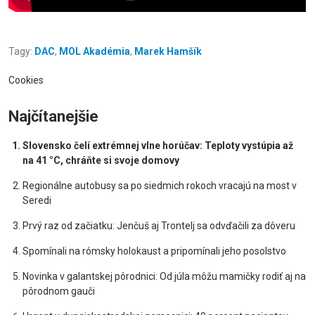
Tagy:
DAC
,
MOL Akadémia
,
Marek Hamšík
Cookies
Najčítanejšie
Slovensko čelí extrémnej vlne horúčav: Teploty vystúpia až
na 41 °C, chráňte si svoje domovy
Regionálne autobusy sa po siedmich rokoch vracajú na most v
Seredi
Prvý raz od začiatku: Jenčuš aj Trontelj sa odvďačili za dôveru
Spomínali na rómsky holokaust a pripomínali jeho posolstvo
Novinka v galantskej pôrodnici: Od júla môžu mamičky rodiť aj na
pôrodnom gauči