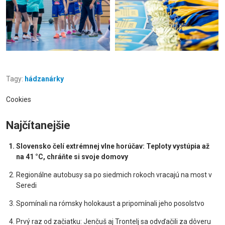
Tagy:
hádzanárky
Cookies
Najčítanejšie
Slovensko čelí extrémnej vlne horúčav: Teploty vystúpia až
na 41 °C, chráňte si svoje domovy
Regionálne autobusy sa po siedmich rokoch vracajú na most v
Seredi
Spomínali na rómsky holokaust a pripomínali jeho posolstvo
Prvý raz od začiatku: Jenčuš aj Trontelj sa odvďačili za dôveru