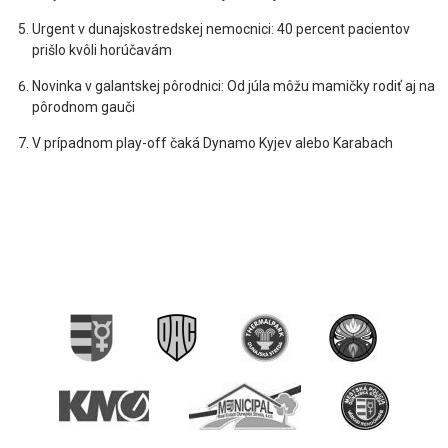
Urgent v dunajskostredskej nemocnici: 40 percent pacientov
prišlo kvôli horúčavám
Novinka v galantskej pôrodnici: Od júla môžu mamičky rodiť aj na
pôrodnom gauči
V prípadnom play-off čaká Dynamo Kyjev alebo Karabach