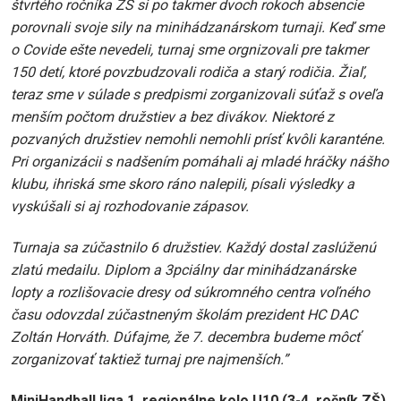
štvrtého ročníka ZŠ si po takmer dvoch rokoch absencie
porovnali svoje sily na minihádzanárskom turnaji. Keď sme
o Covide ešte nevedeli, turnaj sme orgnizovali pre takmer
150 detí, ktoré povzbudzovali rodiča a starý rodičia. Žiaľ,
teraz sme v súlade s predpismi zorganizovali súťaž s oveľa
menším počtom družstiev a bez divákov. Niektoré z
pozvaných družstiev nemohli nemohli prísť kvôli karanténe.
Pri organizácii s nadšením pomáhali aj mladé hráčky nášho
klubu, ihriská sme skoro ráno nalepili, písali výsledky a
vyskúšali si aj rozhodovanie zápasov.
Turnaja sa zúčastnilo 6 družstiev. Každý dostal zaslúženú
zlatú medailu. Diplom a 3pciálny dar minihádzanárske
lopty a rozlišovacie dresy od súkromného centra voľného
času odovzdal zúčastneným školám prezident HC DAC
Zoltán Horváth. Dúfajme, že 7. decembra budeme môcť
zorganizovať taktiež turnaj pre najmenších.”
MiniHandball liga 1. regionálne kolo U10 (3-4. ročník ZŠ)