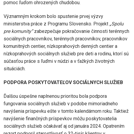
pomoc ľuďom ohrozených chudobou.
Významným krokom bolo spustenie prvej výzvy
ministerstva práce z Programu Slovensko. Projekt
„Spolu
pre komunity“
zabezpečuje pokračovanie činnosti terénnych
sociálnych pracovníkov, terénnych pracovníkov, pracovníkov
komunitných centier, nízkoprahových denných centier a
nízkoprahových sociálnych služieb pre deti a rodinu, ktorí sú
súčasťou práce s ľuďmi v núdzi a v ťažkých životných
situáciách.
PODPORA POSKYTOVATEĽOV SOCIÁLNYCH SLUŽIEB
Ďalšou úspešne naplnenou prioritou bola podpora
fungovania sociálnych služieb v podobe mimoriadneho
navýšenia príspevku ešte v tomto kalendárnom roku. Taktiež
navýšenie finančných príspevkov môžu poskytovatelia
sociálnych služieb očakávať aj od januára 2024. Opatrením
rezort podporil starostlivosť o 32-tisíc klientov v