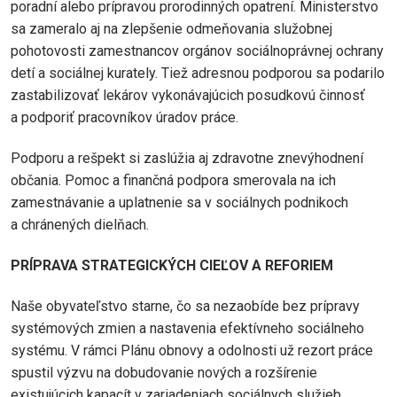
poradní alebo prípravou prorodinných opatrení. Ministerstvo
sa zameralo aj na zlepšenie odmeňovania služobnej
pohotovosti zamestnancov orgánov sociálnoprávnej ochrany
detí a sociálnej kurately. Tiež adresnou podporou sa podarilo
zastabilizovať lekárov vykonávajúcich posudkovú činnosť
a podporiť pracovníkov úradov práce.
Podporu a rešpekt si zaslúžia aj zdravotne znevýhodnení
občania. Pomoc a finančná podpora smerovala na ich
zamestnávanie a uplatnenie sa v sociálnych podnikoch
a chránených dielňach.
PRÍPRAVA STRATEGICKÝCH CIEĽOV A REFORIEM
Naše obyvateľstvo starne, čo sa nezaobíde bez prípravy
systémových zmien a nastavenia efektívneho sociálneho
systému. V rámci Plánu obnovy a odolnosti už rezort práce
spustil výzvu na dobudovanie nových a rozšírenie
existujúcich kapacít v zariadeniach sociálnych služieb.