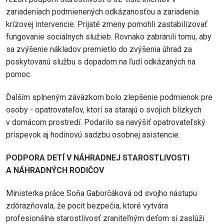
zariadeniach podmienených odkázanosťou a zariadenia
krízovej intervencie. Prijaté zmeny pomohli zastabilizovať
fungovanie sociálnych služieb. Rovnako zabránili tomu, aby
sa zvýšenie nákladov premietlo do zvýšenia úhrad za
poskytovanú službu s dopadom na ľudí odkázaných na
pomoc.
Ďalším splneným záväzkom bolo zlepšenie podmienok pre
osoby - opatrovateľov, ktorí sa starajú o svojich blízkych
v domácom prostredí. Podarilo sa navýšiť opatrovateľský
príspevok aj hodinovú sadzbu osobnej asistencie.
PODPORA DETÍ V NÁHRADNEJ STAROSTLIVOSTI
A NÁHRADNÝCH RODIČOV
Ministerka práce Soňa Gaborčáková od svojho nástupu
zdôrazňovala, že pocit bezpečia, ktoré vytvára
profesionálna starostlivosť zraniteľným deťom si zaslúži