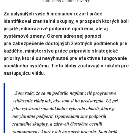
Foto: Soňa Gáborčáková/FB
Za uplynulých vyše 5 mesiacov rezort práce
identifikoval zraniteľné skupiny, v prospech ktorých boli
prijaté jednorazové podporné opatrenia, ale aj
systémové zmeny. Okrem adresnej pomoci
pre zabezpečenie dôstojných životných podmienok pre
každého, ministerstvo práce pripravilo strategické
priority, ktoré sú nevyhnutné pre efektívne fungovanie
sociálneho systému. Tieto úlohy zostávajú v rukách pre
nastupujúcu vládu.
„
Som rada, že sa mi podarilo naplniť celé programové
vyhlásenie vlády tak, ako som si ho predsavzala. Už pri
jeho vytváraní som dôkladne vyberala oblasti, ktoré je
nevyhnutné podporiť. Opatreniami sme podporili
zraniteľné skupiny, a zároveň čiastočne ocenili
zamestnancov, ktorí v ich prospech pracujú. Som hrdá,