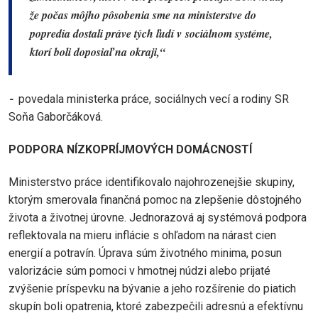
že počas môjho pôsobenia sme na ministerstve do
popredia dostali práve tých ľudí v sociálnom systéme,
ktorí boli doposiaľ na okraji,“
-
povedala ministerka práce, sociálnych vecí a rodiny SR
Soňa Gaborčáková.
PODPORA NÍZKOPRÍJMOVÝCH DOMÁCNOSTÍ
Ministerstvo práce identifikovalo najohrozenejšie skupiny,
ktorým smerovala finančná pomoc na zlepšenie dôstojného
života a životnej úrovne. Jednorazová aj systémová podpora
reflektovala na mieru inflácie s ohľadom na nárast cien
energií a potravín. Úprava súm životného minima, posun
valorizácie súm pomoci v hmotnej núdzi alebo prijaté
zvýšenie príspevku na bývanie a jeho rozšírenie do piatich
skupín boli opatrenia, ktoré zabezpečili adresnú a efektívnu