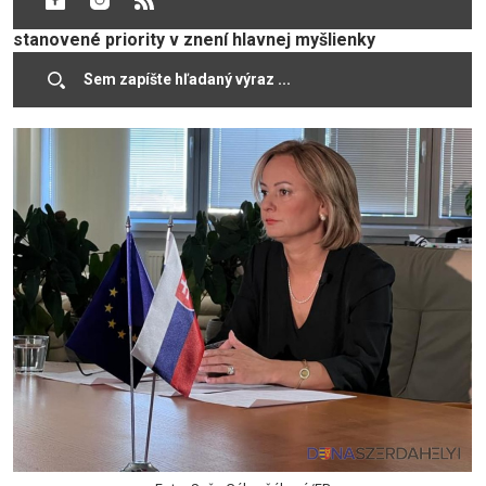
vedením Sone Gaborčákovej úspešne naplnilo
stanovené priority v znení hlavnej myšlienky
programového vyhlásenia vlády, že „Spoločnosť vie byť
len taká silná a odolná ako jej najzraniteľnejšie skupiny“.