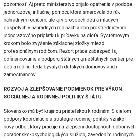
pozornosť. Aj preto ministerstvo prijalo opatrenia v podobe
jednorazovej inflačnej pomoci, ktorá smerovala do rúk
náhradným rodičom, ale aj v prospech detí a mladých
dospelých v náhradných rodinách alebo prostredníctvom
jednorazového príplatku k prídavku na dieťa. Systémovým
krokom bolo zvýšenie základnej zložky miezd
profesionálnym rodičom. Rezort práce zabezpečil aj
dofinancovanie a podporu štátnych aj neštátnych centier pre
deti a rodinu, teda bývalých detských domovov a ich
zamestnancov.
ROZVOJ A ZLEPŠOVANIE PODMIENOK PRE VÝKON
SOCIÁLNEJ A RODINNEJ POLITIKY ŠTÁTU
Slovensko má byť krajinou priateľskou k rodinám. S cieľom
podpory koordinácie a stratégie rodinnej politiky vznikol
nový odbor, ktorý pracuje na zlepšení dostupnosti odborných
poradensko-psychologických služieb, zavedením rodinných