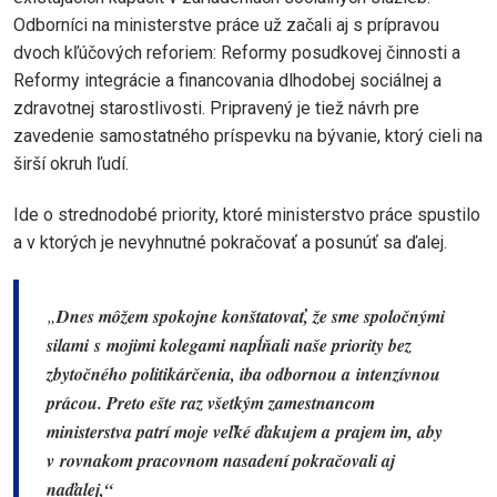
Odborníci na ministerstve práce už začali aj s prípravou
dvoch kľúčových reforiem: Reformy posudkovej činnosti a
Reformy integrácie a financovania dlhodobej sociálnej a
zdravotnej starostlivosti. Pripravený je tiež návrh pre
zavedenie samostatného príspevku na bývanie, ktorý cieli na
širší okruh ľudí.
Ide o strednodobé priority, ktoré ministerstvo práce spustilo
a v ktorých je nevyhnutné pokračovať a posunúť sa ďalej.
„
Dnes môžem spokojne konštatovať, že sme spoločnými
silami s mojimi kolegami napĺňali naše priority bez
zbytočného politikárčenia, iba odbornou a intenzívnou
prácou. Preto ešte raz všetkým zamestnancom
ministerstva patrí moje veľké ďakujem a prajem im, aby
v rovnakom pracovnom nasadení pokračovali aj
naďalej,“