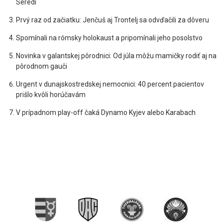
Seredi
Prvý raz od začiatku: Jenčuš aj Trontelj sa odvďačili za dôveru
Spomínali na rómsky holokaust a pripomínali jeho posolstvo
Novinka v galantskej pôrodnici: Od júla môžu mamičky rodiť aj na
pôrodnom gauči
Urgent v dunajskostredskej nemocnici: 40 percent pacientov
prišlo kvôli horúčavám
V prípadnom play-off čaká Dynamo Kyjev alebo Karabach