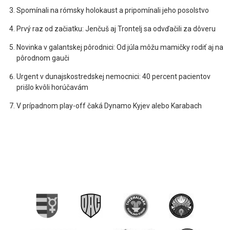
Spomínali na rómsky holokaust a pripomínali jeho posolstvo
Prvý raz od začiatku: Jenčuš aj Trontelj sa odvďačili za dôveru
Novinka v galantskej pôrodnici: Od júla môžu mamičky rodiť aj na
pôrodnom gauči
Urgent v dunajskostredskej nemocnici: 40 percent pacientov
prišlo kvôli horúčavám
V prípadnom play-off čaká Dynamo Kyjev alebo Karabach