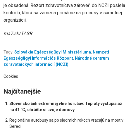
je obsadená. Rezort zdravotníctva zároveň do NCZI posiela
kontrolu, ktorá sa zameria primárne na procesy v samotnej
organizácii.
ma7.sk/TASR
Tagy:
Szlovákia Egészségügyi Minisztériuma
,
Nemzeti
Egészségügyi Információs Központ
,
Národné centrum
zdravotníckych informácií (NCZI)
Cookies
Najčítanejšie
Slovensko čelí extrémnej vlne horúčav: Teploty vystúpia až
na 41 °C, chráňte si svoje domovy
Regionálne autobusy sa po siedmich rokoch vracajú na most v
Seredi