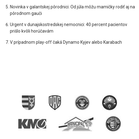
Novinka v galantskej pôrodnici: Od júla môžu mamičky rodiť aj na
pôrodnom gauči
Urgent v dunajskostredskej nemocnici: 40 percent pacientov
prišlo kvôli horúčavám
V prípadnom play-off čaká Dynamo Kyjev alebo Karabach