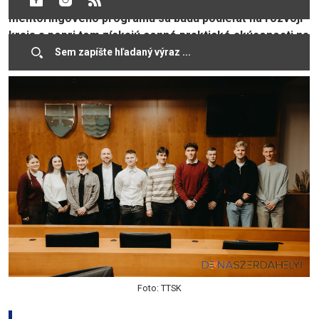
kraja. V rámci piateho ročníka plateného stážového a
mentoringového programu sa budú podieľať na rozvoji
kraja a popri tom získajú cenné praktické skúsenosti na
rozbeh svojej kariéry.
Foto: TTSK