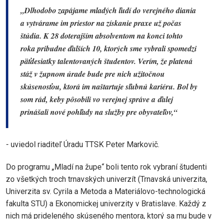
„Dlhodobo zapájame mladých ľudí do verejného diania
a vytvárame im priestor na získanie praxe už počas
štúdia. K 28 doterajším absolventom na konci tohto
roka pribudne ďalších 10, ktorých sme vybrali spomedzi
päťdesiatky talentovaných študentov. Verím, že platená
stáž v župnom úrade bude pre nich užitočnou
skúsenosťou, ktorá im naštartuje sľubnú kariéru. Bol by
som rád, keby pôsobili vo verejnej správe a ďalej
prinášali nové pohľady na služby pre obyvateľov,“
- uviedol riaditeľ Úradu TTSK Peter Markovič.
Do programu „Mladí na župe“ boli tento rok vybraní študenti
zo všetkých troch trnavských univerzít (Trnavská univerzita,
Univerzita sv. Cyrila a Metoda a Materiálovo-technologická
fakulta STU) a Ekonomickej univerzity v Bratislave. Každý z
nich má prideleného skúseného mentora, ktorý sa mu bude v