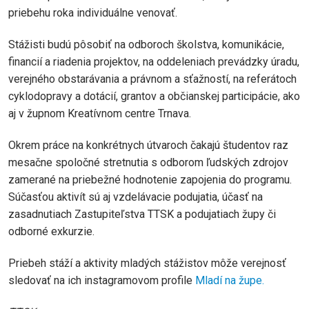
priebehu roka individuálne venovať.
Stážisti budú pôsobiť na odboroch školstva, komunikácie,
financií a riadenia projektov, na oddeleniach prevádzky úradu,
verejného obstarávania a právnom a sťažností, na referátoch
cyklodopravy a dotácií, grantov a občianskej participácie, ako
aj v župnom Kreatívnom centre Trnava.
Okrem práce na konkrétnych útvaroch čakajú študentov raz
mesačne spoločné stretnutia s odborom ľudských zdrojov
zamerané na priebežné hodnotenie zapojenia do programu.
Súčasťou aktivít sú aj vzdelávacie podujatia, účasť na
zasadnutiach Zastupiteľstva TTSK a podujatiach župy či
odborné exkurzie.
Priebeh stáží a aktivity mladých stážistov môže verejnosť
sledovať na ich instagramovom profile
Mladí na župe.