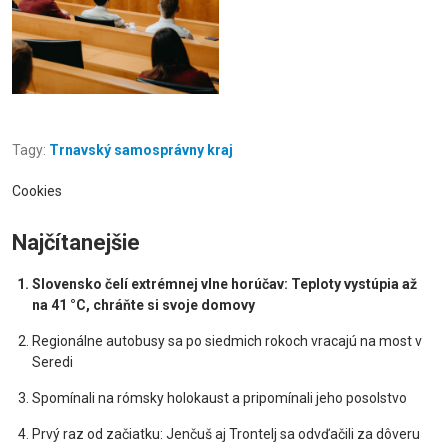
Tagy:
Trnavský samosprávny kraj
Cookies
Najčítanejšie
Slovensko čelí extrémnej vlne horúčav: Teploty vystúpia až
na 41 °C, chráňte si svoje domovy
Regionálne autobusy sa po siedmich rokoch vracajú na most v
Seredi
Spomínali na rómsky holokaust a pripomínali jeho posolstvo
Prvý raz od začiatku: Jenčuš aj Trontelj sa odvďačili za dôveru