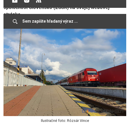
spôsobia meškanie vlakov, informuje Železničná
spoločnosť Slovensko (ZSSK) na svojej webovej
stránke.
Ilustračné foto: Rózsár Vince