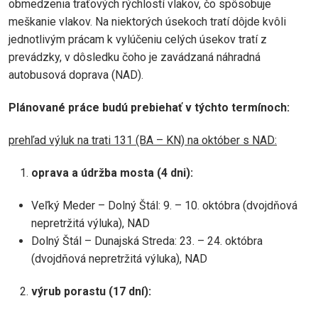
obmedzenia traťových rýchlostí vlakov, čo spôsobuje
meškanie vlakov. Na niektorých úsekoch tratí dôjde kvôli
jednotlivým prácam k vylúčeniu celých úsekov tratí z
prevádzky, v dôsledku čoho je zavádzaná náhradná
autobusová doprava (NAD).
Plánované práce budú prebiehať v týchto termínoch:
prehľad výluk na trati 131 (BA – KN) na október s NAD:
oprava a údržba mosta (4 dni):
Veľký Meder – Dolný Štál: 9. – 10. októbra (dvojdňová
nepretržitá výluka), NAD
Dolný Štál – Dunajská Streda: 23. – 24. októbra
(dvojdňová nepretržitá výluka), NAD
výrub porastu (17 dní):