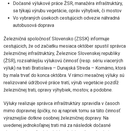
Dočasné výlukové práce ŽSR, manažéra infraštruktúry,
sa týkajú výrubu vegetácie, opráv výhybiek, či mostov
Vo vybraných úsekoch cestujúcich odvezie náhradná
autobusová doprava
Železničná spoločnosť Slovensko (ZSSK) informuje
cestujúcich, že od začiatku mesiaca október spustil správca
železničnej infraštruktúry, Železnice Slovenskej republiky
(ŽSR), rozsiahlejšiu výlukovú činnosť (resp. sériu viacerých
výluk) na trati Bratislava – Dunajská Streda – Komárno, ktorá
by mala trvať do konca októbra. V rámci mesačnej výluky sú
realizované údržbové práce tratí, výrub vegetácie pozdĺž
železničnej trati, opravy výhybiek, mostov, a podobne.
Výluky realizuje správca infraštruktúry spravidla v časoch
mimo dopravnej špičky, no aj napriek tomu sa táto činnosť
výraznejšie dotkne osobnej železničnej dopravy. Na
uvedenej jednokoľajnej trati má za následok dočasné