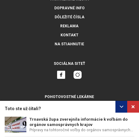
DOPRAVNÉ INFO
DÔLEŽITÉ ČÍSLA
REKLAMA
KONTAKT
NA STIAHNUTIE
SOCIÁLNA SITEŤ
POHOTOVOSTNÉ LEKÁRNE
ZOBRAZIŤ VŠETKY
Toto ste už čítali?
Trnavská župa zverejnila informácie k voľbám do
orgánov samosprávnych krajov
Prípravy na tohtoročné voľby do orgánov samosprávnych...
OCHRANA OSOBNÝCH ÚDAJOV
POUŽÍVANIE COOKIES