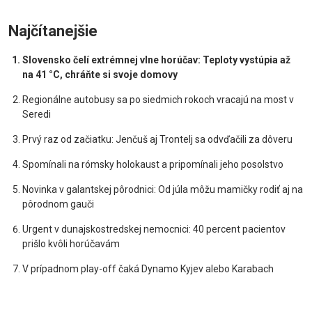
Najčítanejšie
Slovensko čelí extrémnej vlne horúčav: Teploty vystúpia až
na 41 °C, chráňte si svoje domovy
Regionálne autobusy sa po siedmich rokoch vracajú na most v
Seredi
Prvý raz od začiatku: Jenčuš aj Trontelj sa odvďačili za dôveru
Spomínali na rómsky holokaust a pripomínali jeho posolstvo
Novinka v galantskej pôrodnici: Od júla môžu mamičky rodiť aj na
pôrodnom gauči
Urgent v dunajskostredskej nemocnici: 40 percent pacientov
prišlo kvôli horúčavám
V prípadnom play-off čaká Dynamo Kyjev alebo Karabach