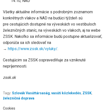
14:10, NAD
Všetky aktuálne informácie s podrobným zoznamom
konkrétnych vlakov a NAD na budúci týždeň sú
pre cestujúcich dostupné na výveskách vo vestibuloch
železničných staníc, na výveskách vo vlakoch, aj na webe
ZSSK. Nakoľko sa informácie budú postupne aktualizovať,
odporúča sa ich sledovať na
→
https://www.zssk.sk/vyluky/
.
Cestujúcim sa ZSSK ospravedlňuje za vzniknuté
nepríjemnosti.
zssk.sk
Tagy:
Szlovák Vasúttársaság
,
vasúti közlekedés
,
ZSSK
,
železničná doprava
Cookies