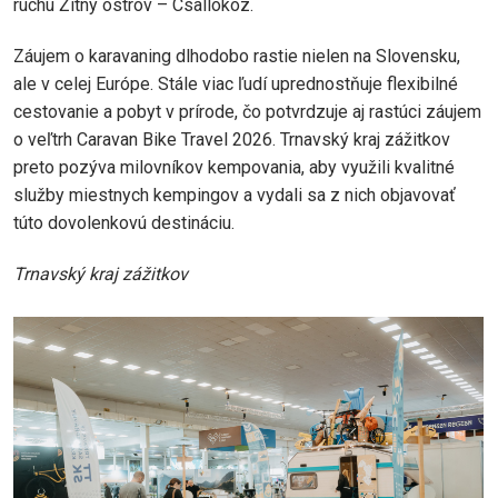
ruchu Žitný ostrov – Csallóköz.
Záujem o karavaning dlhodobo rastie nielen na Slovensku,
ale v celej Európe. Stále viac ľudí uprednostňuje flexibilné
cestovanie a pobyt v prírode, čo potvrdzuje aj rastúci záujem
o veľtrh Caravan Bike Travel 2026. Trnavský kraj zážitkov
preto pozýva milovníkov kempovania, aby využili kvalitné
služby miestnych kempingov a vydali sa z nich objavovať
túto dovolenkovú destináciu.
Trnavský kraj zážitkov