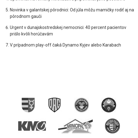
Novinka v galantskej pôrodnici: Od júla môžu mamičky rodiť aj na
pôrodnom gauči
Urgent v dunajskostredskej nemocnici: 40 percent pacientov
prišlo kvôli horúčavám
V prípadnom play-off čaká Dynamo Kyjev alebo Karabach