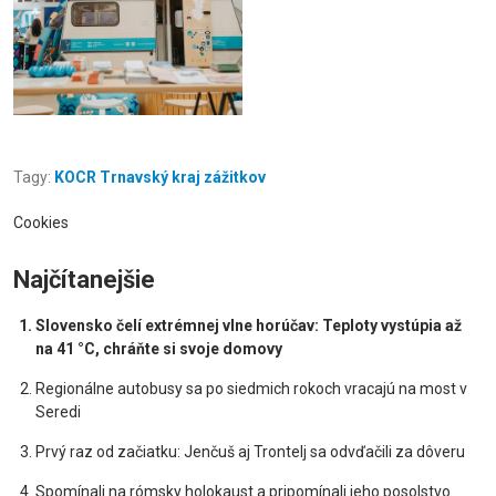
Tagy:
KOCR Trnavský kraj zážitkov
Cookies
Najčítanejšie
Slovensko čelí extrémnej vlne horúčav: Teploty vystúpia až
na 41 °C, chráňte si svoje domovy
Regionálne autobusy sa po siedmich rokoch vracajú na most v
Seredi
Prvý raz od začiatku: Jenčuš aj Trontelj sa odvďačili za dôveru
Spomínali na rómsky holokaust a pripomínali jeho posolstvo