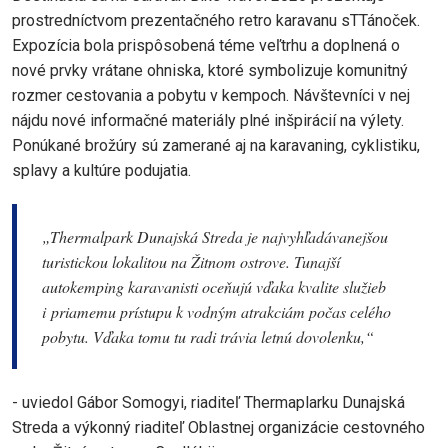
prostredníctvom prezentačného retro karavanu sTTánoček.
Expozícia bola prispôsobená téme veľtrhu a doplnená o
nové prvky vrátane ohniska, ktoré symbolizuje komunitný
rozmer cestovania a pobytu v kempoch. Návštevníci v nej
nájdu nové informačné materiály plné inšpirácií na výlety.
Ponúkané brožúry sú zamerané aj na karavaning, cyklistiku,
splavy a kultúre podujatia.
„Thermalpark Dunajská Streda je najvyhľadávanejšou
turistickou lokalitou na Žitnom ostrove. Tunajší
autokemping karavanisti oceňujú vďaka kvalite služieb
i priamemu prístupu k vodným atrakciám počas celého
pobytu. Vďaka tomu tu radi trávia letnú dovolenku,“
- uviedol Gábor Somogyi, riaditeľ Thermaplarku Dunajská
Streda a výkonný riaditeľ Oblastnej organizácie cestovného