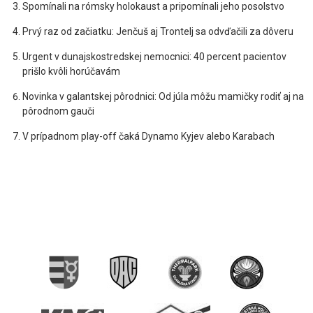
Spomínali na rómsky holokaust a pripomínali jeho posolstvo
Prvý raz od začiatku: Jenčuš aj Trontelj sa odvďačili za dôveru
Urgent v dunajskostredskej nemocnici: 40 percent pacientov
prišlo kvôli horúčavám
Novinka v galantskej pôrodnici: Od júla môžu mamičky rodiť aj na
pôrodnom gauči
V prípadnom play-off čaká Dynamo Kyjev alebo Karabach