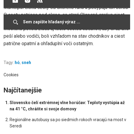
Municipal čistia cesty od skorého rána a posýpajú ich soľou.
O cesty patriace pod okres, sa stará Okresná správa ciest.
Mestská polícia žiada aj touto cestou občanov, aby či už ako
peší alebo vodiči, boli vzhľadom na stav chodníkov a ciest
patrične opatrní a ohľaduplní voči ostatným.
Tagy:
hó
,
sneh
Cookies
Najčítanejšie
Slovensko čelí extrémnej vlne horúčav: Teploty vystúpia až
na 41 °C, chráňte si svoje domovy
Regionálne autobusy sa po siedmich rokoch vracajú na most v
Seredi