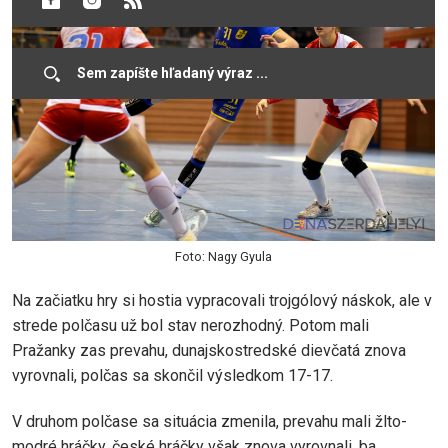
Foto: Nagy Gyula
Na začiatku hry si hostia vypracovali trojgólový náskok, ale v
strede polčasu už bol stav nerozhodný. Potom mali
Pražanky zas prevahu, dunajskostredské dievčatá znova
vyrovnali, polčas sa skončil výsledkom 17-17.
V druhom polčase sa situácia zmenila, prevahu mali žlto-
modré hráčky, české hráčky však znova vyrovnali, ba