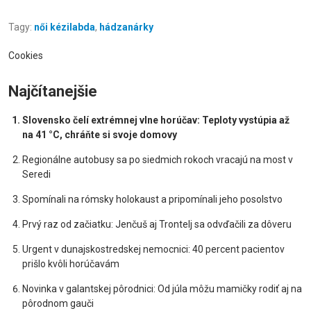
Tagy:
női kézilabda
,
hádzanárky
Cookies
Najčítanejšie
Slovensko čelí extrémnej vlne horúčav: Teploty vystúpia až
na 41 °C, chráňte si svoje domovy
Regionálne autobusy sa po siedmich rokoch vracajú na most v
Seredi
Spomínali na rómsky holokaust a pripomínali jeho posolstvo
Prvý raz od začiatku: Jenčuš aj Trontelj sa odvďačili za dôveru
Urgent v dunajskostredskej nemocnici: 40 percent pacientov
prišlo kvôli horúčavám
Novinka v galantskej pôrodnici: Od júla môžu mamičky rodiť aj na
pôrodnom gauči