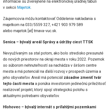
informácie sú zverejnené na elektronickej úradnej tabuli
v sekcii
Majetok
.
Záujemcovia môžu kontaktovať Oddelenie nakladania s
majetkom na 033/5559 327, +421 903 979 589
alebo
majetok
[at]
trnava-vuc.sk
.
Senica – bývalý areál Správy a údržby ciest TTSK
Nevyužívaným sa stal potom, ako bolo stredisko presunuté
do nových priestorov na okraji mesta v roku 2022. Pozemok
so súborom nehnuteľností sa nachádza v širšom centre
mesta a má potenciál na ďalší rozvoj v prospech územia a
jeho obyvateľov. Areál má potenciál
zásadne zmeniť tvár
tejto časti mesta
a ponúka investorom jedinečnú príležitosť
realizovať projekt, ktorý spojí strategickú polohu s
aktuálnymi potrebami obyvateľov.
Hlohovec – bývalý internát s priľahlými pozemkami