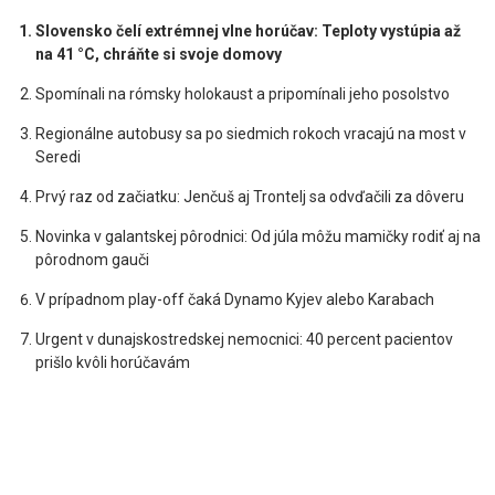
Slovensko čelí extrémnej vlne horúčav: Teploty vystúpia až
na 41 °C, chráňte si svoje domovy
Spomínali na rómsky holokaust a pripomínali jeho posolstvo
Regionálne autobusy sa po siedmich rokoch vracajú na most v
Seredi
Prvý raz od začiatku: Jenčuš aj Trontelj sa odvďačili za dôveru
Novinka v galantskej pôrodnici: Od júla môžu mamičky rodiť aj na
pôrodnom gauči
V prípadnom play-off čaká Dynamo Kyjev alebo Karabach
Urgent v dunajskostredskej nemocnici: 40 percent pacientov
prišlo kvôli horúčavám