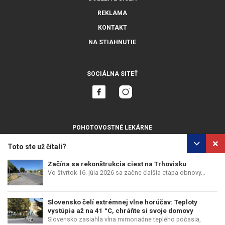
REKLAMA
KONTAKT
NA STIAHNUTIE
SOCIÁLNA SITEŤ
POHOTOVOSTNÉ LEKÁRNE
ZOBRAZIŤ VŠETKY
Toto ste už čítali?
Začína sa rekonštrukcia ciest na Trhovisku
Vo štvrtok 16. júla 2026 sa začne ďalšia etapa obnovy...
OCHRANA OSOBNÝCH ÚDAJOV
POUŽÍVANIE COOKIES
Slovensko čelí extrémnej vlne horúčav: Teploty
COPYRIGHT © PERFECTS, A.S.
WEB DESIGN
:
EPIX MEDIA
vystúpia až na 41 °C, chráňte si svoje domovy
Slovensko zasiahla vlna mimoriadne teplého počasia,