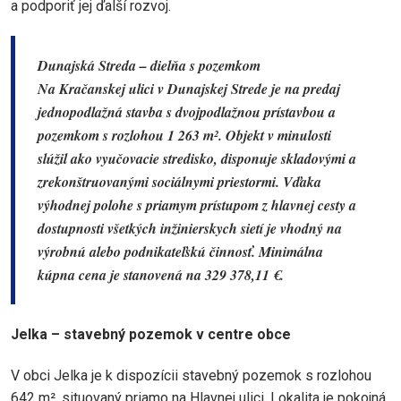
a podporiť jej ďalší rozvoj.
Dunajská Streda – dielňa s pozemkom
Na Kračanskej ulici v Dunajskej Strede je na predaj
jednopodlažná stavba s dvojpodlažnou prístavbou a
pozemkom s rozlohou 1 263 m². Objekt v minulosti
slúžil ako vyučovacie stredisko, disponuje skladovými a
zrekonštruovanými sociálnymi priestormi. Vďaka
výhodnej polohe s priamym prístupom z hlavnej cesty a
dostupnosti všetkých inžinierskych sietí je vhodný na
výrobnú alebo podnikateľskú činnosť. Minimálna
kúpna cena je stanovená na 329 378,11 €.
Jelka – stavebný pozemok v centre obce
V obci Jelka je k dispozícii stavebný pozemok s rozlohou
642 m², situovaný priamo na Hlavnej ulici. Lokalita je pokojná,