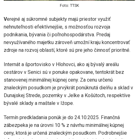
Foto: TTSK
V
erejné aj súkromné subjekty majú priestor využiť
nehnuteľnosti efektívnejšie, s možnosťou rozvoja
podnikania, bývania či poľnohospodárstva. Predaj
nevyužívaného majetku zároveň umožní kraju koncentrovať
zdroje na rozvoj oblastí, ktoré sú pre jeho činnosť prioritné.
Internát a športovisko v Hlohovci, ako aj bývalý areálu
cestárov v Senici sú v ponuke opakovane, tentokrát bez
stanovenej minimálnej kúpnej ceny. Za cenu určenú
znaleckým posudkom je prvýkrát ponúknutá dielňu a sklad v
Dunajskej Strede, pozemky v Jelke a Košútoch, respektíve
bývalé sklady a maštale v Ižope.
Termín predkladania ponúk je do 24.10.2025. Finančná
zábezpeka je na úrovni 10 % z návrhu minimálnej kúpnej
ceny, ktorá je určená znaleckým posudkom. Podrobnejšie