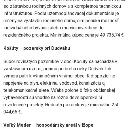
so zástavbou rodinných domov a s kompletnou technickou
infraštruktúrou. Podľa územnoplánovacej dokumentácie je
určený na výstavbu rodinného domu, čím ponúka možnosť
individuálneho bývania alebo menšej investície do
rezidenčného projektu. Minimálna kúpna cena je 49 735,74 €
Košúty – pozemky pri Dudváhu
Súbor rovinatých pozemkov v obci Košúty sa nachádza v
zastavanom území, priamo pri brehu rieky Dudváh. Ich
výmera patrí k výnimočným v rámci obce. K dispozícii je
napojenie na plyn, elektrinu, vodovod, kanalizáciu aj
telekomunikačné siete. Vďaka polohe blízko občianskej
vybavenosti sú vhodné na rôzne developerské či
rezidenčné projekty. Hodnota pozemkov je minimálne 250
044,66 €.
Veľký Meder – hospodársky areál v Ižope