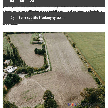
potreby kraja sa v súčasnosti nevyužívajú a sú
prebytočné. Ponuka zahŕňa štyri atraktívne lokality s
rôznym investičným potenciálom – od priemyselných a
hospodárskych areálov až po stavebné pozemky v
obciach.