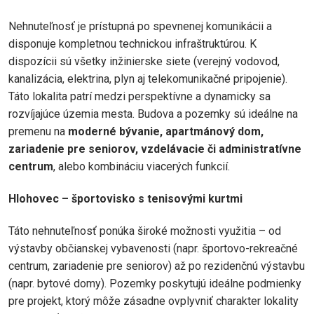
Nehnuteľnosť je prístupná po spevnenej komunikácii a
disponuje kompletnou technickou infraštruktúrou. K
dispozícii sú všetky inžinierske siete (verejný vodovod,
kanalizácia, elektrina, plyn aj telekomunikačné pripojenie).
Táto lokalita patrí medzi perspektívne a dynamicky sa
rozvíjajúce územia mesta. Budova a pozemky sú ideálne na
premenu na
moderné bývanie, apartmánový dom,
zariadenie pre seniorov, vzdelávacie či administratívne
centrum
, alebo kombináciu viacerých funkcií.
Hlohovec – športovisko s tenisovými kurtmi
Táto nehnuteľnosť ponúka široké možnosti využitia – od
výstavby občianskej vybavenosti (napr. športovo-rekreačné
centrum, zariadenie pre seniorov) až po rezidenčnú výstavbu
(napr. bytové domy). Pozemky poskytujú ideálne podmienky
pre projekt, ktorý môže zásadne ovplyvniť charakter lokality