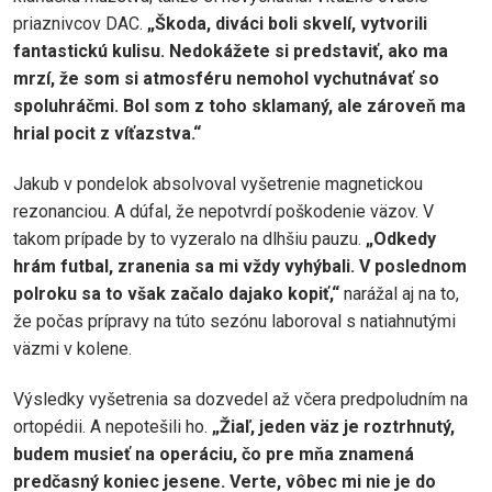
priaznivcov DAC.
„Škoda, diváci boli skvelí, vytvorili
fantastickú kulisu. Nedokážete si predstaviť, ako ma
mrzí, že som si atmosféru nemohol vychutnávať so
spoluhráčmi. Bol som z toho sklamaný, ale zároveň ma
hrial pocit z víťazstva.“
Jakub v pondelok absolvoval vyšetrenie magnetickou
rezonanciou. A dúfal, že nepotvrdí poškodenie väzov. V
takom prípade by to vyzeralo na dlhšiu pauzu.
„Odkedy
hrám futbal, zranenia sa mi vždy vyhýbali. V poslednom
polroku sa to však začalo dajako kopiť,“
narážal aj na to,
že počas prípravy na túto sezónu laboroval s natiahnutými
väzmi v kolene.
Výsledky vyšetrenia sa dozvedel až včera predpoludním na
ortopédii. A nepotešili ho.
„Žiaľ, jeden väz je roztrhnutý,
budem musieť na operáciu, čo pre mňa znamená
predčasný koniec jesene. Verte, vôbec mi nie je do