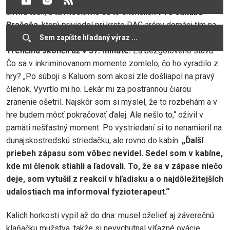
chvíľu tešil, a tak neslávne sa to skončilo...
Pre Jakuba
Brašeňa
, ktorý priviedol pri krste DAC arény domáci tím na
trávnik s kapitánskou páskou na ramene,
sa súboj proti
Trenčínu skončil už v 37. minúte.
Za bezgólového stavu.
Čo sa v inkriminovanom momente zomlelo, čo ho vyradilo z
hry? „Po súboji s Kaluom som akosi zle došliapol na pravý
členok. Vyvrtlo mi ho. Lekár mi za postrannou čiarou
zranenie ošetril. Najskôr som si myslel, že to rozbehám a v
hre budem môcť pokračovať ďalej. Ale nešlo to,“ oživil v
pamäti nešťastný moment. Po vystriedaní si to nenamieril na
dunajskostredskú striedačku, ale rovno do kabín.
„Ďalší
priebeh zápasu som vôbec nevidel. Sedel som v kabíne,
kde mi členok stiahli a ľadovali. To, že sa v zápase niečo
deje, som vytušil z reakcií v hľadisku a o najdôležitejších
udalostiach ma informoval fyzioterapeut.“
Kalich horkosti vypil až do dna: musel oželieť aj záverečnú
klaňačku mužstva, takže si nevychutnal víťazné ovácie