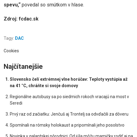
spevu,“
povedal so smútkom v hlase.
Zdroj: fcdac.sk
Tagy:
DAC
Cookies
Najčítanejšie
Slovensko čelí extrémnej vlne horúčav: Teploty vystúpia až
na 41 °C, chráňte si svoje domovy
Regionálne autobusy sa po siedmich rokoch vracajú na most v
Seredi
Prvý raz od začiatku: Jenčuš aj Trontelj sa odvďačili za dôveru
Spomínali na rómsky holokaust a pripomínali jeho posolstvo
Novinka v galantskej pôrodnici: Od júla môžu mamičky rodiť aj na