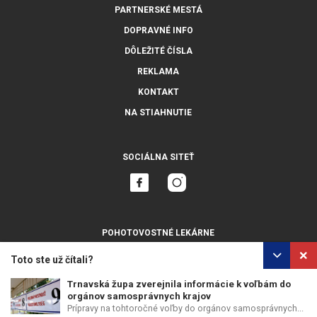
PARTNERSKÉ MESTÁ
DOPRAVNÉ INFO
DÔLEŽITÉ ČÍSLA
REKLAMA
KONTAKT
NA STIAHNUTIE
SOCIÁLNA SITEŤ
POHOTOVOSTNÉ LEKÁRNE
ZOBRAZIŤ VŠETKY
Toto ste už čítali?
Trnavská župa zverejnila informácie k voľbám do
orgánov samosprávnych krajov
Prípravy na tohtoročné voľby do orgánov samosprávnych...
OCHRANA OSOBNÝCH ÚDAJOV
POUŽÍVANIE COOKIES