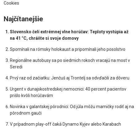
Cookies
Najčítanejšie
Slovensko čelí extrémnej vlne horúčav: Teploty vystúpia až
na 41 °C, chráňte si svoje domovy
Spomínali na rómsky holokaust a pripomínali jeho posolstvo
Regionálne autobusy sa po siedmich rokoch vracajú na most v
Seredi
Prvý raz od začiatku: Jenčuš aj Trontelj sa odvďačili za dôveru
Urgent v dunajskostredskej nemocnici: 40 percent pacientov
prišlo kvôli horúčavám
Novinka v galantskej pôrodnici: Od júla môžu mamičky rodiť aj na
pôrodnom gauči
V prípadnom play-off čaká Dynamo Kyjev alebo Karabach