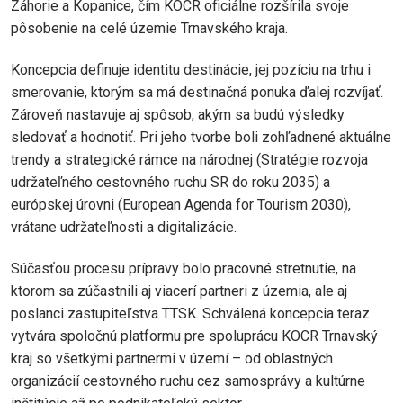
Záhorie a Kopanice, čím KOCR oficiálne rozšírila svoje
pôsobenie na celé územie Trnavského kraja.
Koncepcia definuje identitu destinácie, jej pozíciu na trhu i
smerovanie, ktorým sa má destinačná ponuka ďalej rozvíjať.
Zároveň nastavuje aj spôsob, akým sa budú výsledky
sledovať a hodnotiť. Pri jeho tvorbe boli zohľadnené aktuálne
trendy a strategické rámce na národnej (Stratégie rozvoja
udržateľného cestovného ruchu SR do roku 2035) a
európskej úrovni (European Agenda for Tourism 2030),
vrátane udržateľnosti a digitalizácie.
Súčasťou procesu prípravy bolo pracovné stretnutie, na
ktorom sa zúčastnili aj viacerí partneri z územia, ale aj
poslanci zastupiteľstva TTSK. Schválená koncepcia teraz
vytvára spoločnú platformu pre spoluprácu KOCR Trnavský
kraj so všetkými partnermi v území – od oblastných
organizácií cestovného ruchu cez samosprávy a kultúrne