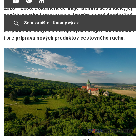
rozvoja cestovného ruchu Trnavského kraja na roky
2026 – 2030. Dokument definuje identitu destinácie, jej
pozíciu na trhu i smerovanie, ktorým sa má destinačná
ponuka ďalej rozvíjať, a vytvára tak pevný základ pre
čerpanie národných a európskych zdrojov financovania
i pre prípravu nových produktov cestovného ruchu.