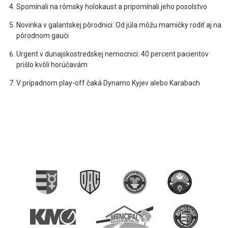
Spomínali na rómsky holokaust a pripomínali jeho posolstvo
Novinka v galantskej pôrodnici: Od júla môžu mamičky rodiť aj na
pôrodnom gauči
Urgent v dunajskostredskej nemocnici: 40 percent pacientov
prišlo kvôli horúčavám
V prípadnom play-off čaká Dynamo Kyjev alebo Karabach