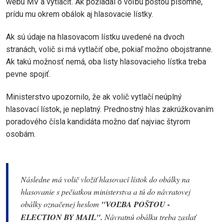
webu MV a vytlačiť. Ak požiadal o voľbu poštou písomne,
prídu mu okrem obálok aj hlasovacie lístky.
Ak sú údaje na hlasovacom lístku uvedené na dvoch
stranách, volič si má vytlačiť obe, pokiaľ možno obojstranne.
Ak takú možnosť nemá, oba listy hlasovacieho lístka treba
pevne spojiť.
Ministerstvo upozornilo, že ak volič vytlačí neúplný
hlasovací lístok, je neplatný. Prednostný hlas zakrúžkovaním
poradového čísla kandidáta možno dať najviac štyrom
osobám.
Následne má volič vložiť hlasovací lístok do obálky na
hlasovanie s pečiatkou ministerstva a tú do návratovej
obálky označenej heslom
"VOĽBA POŠTOU -
ELECTION BY MAIL".
Návratnú obálku treba zaslať