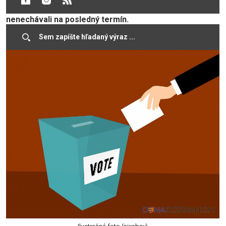
(MV) SR apeluje na voličov, aby si registráciu
nenechávali na posledný termín.