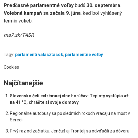
Predčasné parlamentné voľby
budú
30. septembra
.
Volebná kampaň sa začala 9. júna
, keď bol vyhlásený
termín volieb.
ma7.sk/TASR
Tagy:
parlamenti választások
,
parlamentné voľby
Cookies
Najčítanejšie
Slovensko čelí extrémnej vlne horúčav: Teploty vystúpia až
na 41 °C, chráňte si svoje domovy
Regionálne autobusy sa po siedmich rokoch vracajú na most v
Seredi
Prvý raz od začiatku: Jenčuš aj Trontelj sa odvďačili za dôveru