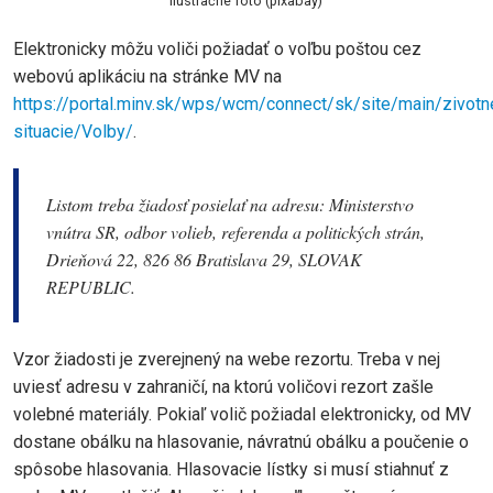
Ilustračné foto (pixabay)
Elektronicky môžu voliči požiadať o voľbu poštou cez
webovú aplikáciu na stránke MV na
https://portal.minv.sk/wps/wcm/connect/sk/site/main/zivotn
situacie/Volby/
.
Listom treba žiadosť posielať na adresu: Ministerstvo
vnútra SR, odbor volieb, referenda a politických strán,
Drieňová 22, 826 86 Bratislava 29, SLOVAK
REPUBLIC.
Vzor žiadosti je zverejnený na webe rezortu. Treba v nej
uviesť adresu v zahraničí, na ktorú voličovi rezort zašle
volebné materiály. Pokiaľ volič požiadal elektronicky, od MV
dostane obálku na hlasovanie, návratnú obálku a poučenie o
spôsobe hlasovania. Hlasovacie lístky si musí stiahnuť z