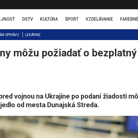
EJNOSŤ
DSTV
KULTÚRA
ŠPORT
VZDELÁVANIE
FAREBN
ÁM SPRÁVU
LEKÁRNE
iny môžu požiadať o bezplatný
 pred vojnou na Ukrajine po podaní žiadosti m
 jedlo od mesta Dunajská Streda.