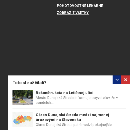
POHOTOVOSTNÉ LEKÁRNE
ZOBRAZIŤ VŠETKY
Toto ste už čítali?
Rekonštrukcia na Letištnej ulici
Mesto Dunajská Streda informuje obyvateľov, že v
pondelok...
Okres Dunajská Streda medzi najmenej
úrazovými na Slovensku
Okres Dunajská Streda patrí medzi pokojnejšie
okresy...