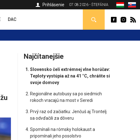
Prihlásenie
07.08.2026 - ŠTEFÁNIA
É
DAC
Najčítanejšie
Slovensko čelí extrémnej vlne horúčav:
Teploty vystúpia až na 41 °C, chráňte si
svoje domovy
Regionálne autobusy sa po siedmich
ôžu
rokoch vracajú na most v Seredi
Prvý raz od začiatku: Jenčuš aj Trontelj
sa odvďačili za dôveru
Spomínali na rómsky holokaust a
pripomínali jeho posolstvo