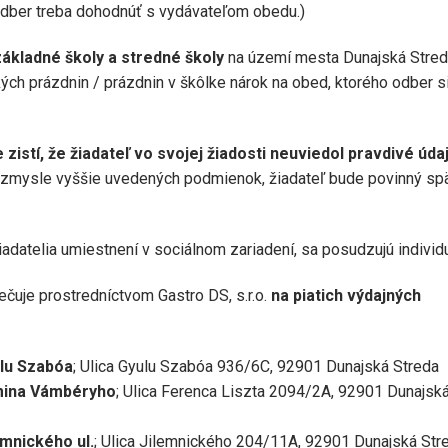
odber treba dohodnúť s vydávateľom obedu.)
ákladné školy a stredné školy
na území mesta Dunajská Stred
ých prázdnin / prázdnin v škôlke nárok na obed, ktorého odber s
istí, že žiadateľ vo svojej žiadosti neuviedol pravdivé úda
 v zmysle vyššie uvedených podmienok, žiadateľ bude povinný sp
žiadatelia umiestnení v sociálnom zariadení, sa posudzujú individ
čuje prostredníctvom Gastro DS, s.r.o.
na piatich výdajných
lu Szabóa
; Ulica Gyulu Szabóa 936/6C, 92901 Dunajská Streda
mina Vámbéryho
; Ulica Ferenca Liszta 2094/2A, 92901 Dunajsk
mnického ul.
; Ulica Jilemnického 204/11A, 92901 Dunajská Str