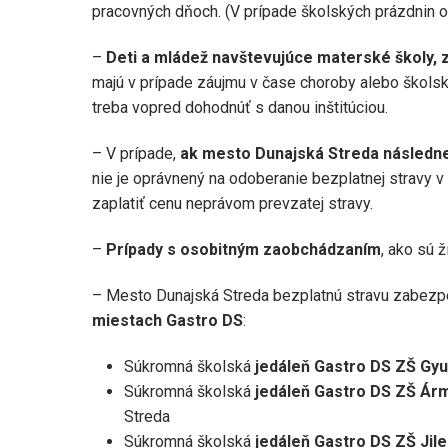
pracovných dňoch. (V prípade školských prázdnin 
–
Deti a mládež navštevujúce materské školy, z
majú v prípade záujmu v čase choroby alebo školsk
treba vopred dohodnúť s danou inštitúciou.
– V prípade,
ak mesto Dunajská Streda následne z
nie je oprávnený na odoberanie bezplatnej stravy
zaplatiť cenu neprávom prevzatej stravy.
–
Prípady s osobitným zaobchádzaním
, ako sú 
– Mesto Dunajská Streda bezplatnú stravu zabezpe
miestach Gastro DS
:
Súkromná školská
jedáleň Gastro DS ZŠ Gyu
Súkromná školská
jedáleň Gastro DS ZŠ Ár
Streda
Súkromná školská
jedáleň
Gastro DS ZŠ Jile