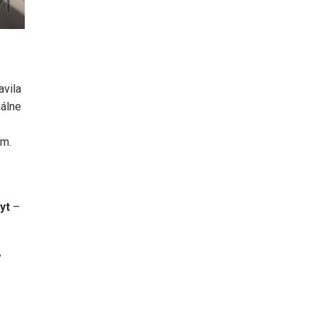
avila
málne
ím.
yt
–
ý