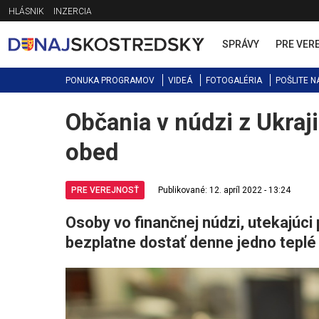
Jump
HLÁSNIK
INZERCIA
to
navigation
SPRÁVY
PRE VER
PONUKA PROGRAMOV
VIDEÁ
FOTOGALÉRIA
POŠLITE N
Občania v núdzi z Ukraj
Back
to
obed
top
PRE VEREJNOSŤ
Publikované: 12. apríl 2022 - 13:24
Osoby vo finančnej núdzi, utekajúci
bezplatne dostať denne jedno teplé