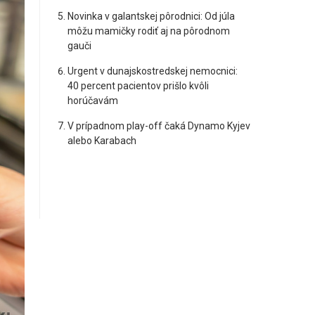
Novinka v galantskej pôrodnici: Od júla
môžu mamičky rodiť aj na pôrodnom
gauči
Urgent v dunajskostredskej nemocnici:
40 percent pacientov prišlo kvôli
horúčavám
V prípadnom play-off čaká Dynamo Kyjev
alebo Karabach