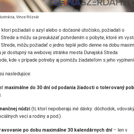
Ilustrácia, Vince Rózsár
, ktorí požiadali o azyl alebo o dočasné útočísko, požiadali o
 Strede a môžu sa preukázať potvrdením o pobyte, ktoré im vyst
 Strede, môžu požiadať o jedno teplé jedlo denne na dobu maxi
u je dostupný na webovej stránke mesta Dunajská Streda
de, kde v prípade potreby aj pomôžu žiadateľom s jeho vyplnen
sú nasledujúce:
ať
maximálne do 30 dní od podania žiadosti o tolerovaný pob
.
inančnej núdzi
(tí, ktorí nepoberajú iné dávky: dôchodok, vdovsk
iálnych vecí a rodiny a pod.).
ravovanie po dobu maximálne 30 kalendárnych dní
– len v