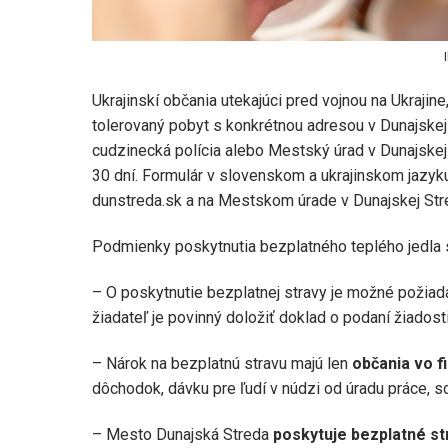
Ukrajinskí občania utekajúci pred vojnou na Ukrajine
tolerovaný pobyt s konkrétnou adresou v Dunajskej
cudzinecká polícia alebo Mestský úrad v Dunajskej
30 dní. Formulár v slovenskom a ukrajinskom jazyk
dunstreda.sk a na Mestskom úrade v Dunajskej Stre
Podmienky poskytnutia bezplatného teplého jedla 
– O poskytnutie bezplatnej stravy je možné požiad
žiadateľ je povinný doložiť doklad o podaní žiadosti
– Nárok na bezplatnú stravu majú len
občania vo f
dôchodok, dávku pre ľudí v núdzi od úradu práce, soc
– Mesto Dunajská Streda
poskytuje bezplatné st