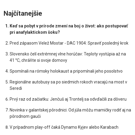
Najčítanejšie
Keď sa pobyt v prírode zmení na boj o život: ako postupovať
pri anafylaktickom šoku?
Pred zápasom Velež Mostar - DAC 1904: Spraviť posledný krok
Slovensko čelí extrémnej vlne horúčav: Teploty vystúpia až na
41 °C, chráňte si svoje domovy
Spomínali na rómsky holokaust a pripomínali jeho posolstvo
Regionálne autobusy sa po siedmich rokoch vracajú na most v
Seredi
Prvý raz od začiatku: Jenčuš aj Trontelj sa odvďačili za dôveru
Novinka v galantskej pôrodnici: Od júla môžu mamičky rodiť aj na
pôrodnom gauči
V prípadnom play-off čaká Dynamo Kyjev alebo Karabach