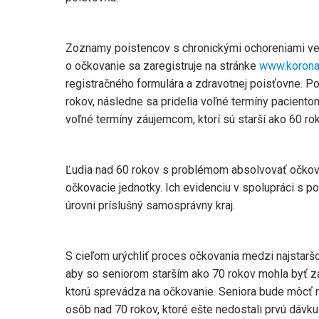
Zoznamy poistencov s chronickými ochoreniami ved
o očkovanie sa zaregistruje na stránke
www.korona
registračného formulára a zdravotnej poisťovne. P
rokov, následne sa pridelia voľné termíny pacient
voľné termíny záujemcom, ktorí sú starší ako 60 r
Ľudia nad 60 rokov s problémom absolvovať očkova
očkovacie jednotky. Ich evidenciu v spolupráci s p
úrovni príslušný samosprávny kraj.
S cieľom urýchliť proces očkovania medzi najstaršo
aby so seniorom starším ako 70 rokov mohla byť z
ktorú sprevádza na očkovanie. Seniora bude môcť n
osôb nad 70 rokov, ktoré ešte nedostali prvú dávku 