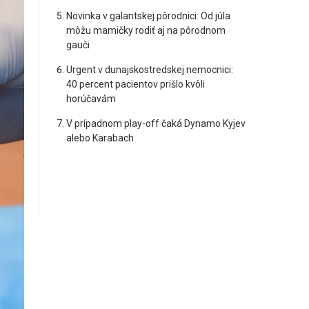
Novinka v galantskej pôrodnici: Od júla
môžu mamičky rodiť aj na pôrodnom
gauči
Urgent v dunajskostredskej nemocnici:
40 percent pacientov prišlo kvôli
horúčavám
V prípadnom play-off čaká Dynamo Kyjev
alebo Karabach