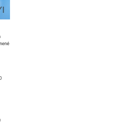
h
vnené
0
ú