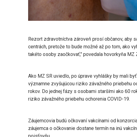
Rezort zdravotníctva zároveň prosí občanov, aby s
centrách, pretože to bude možné až po tom, ako vyh
takéto osoby zaočkovať," povedala hovorkyňa MZ 
Ako MZ SR uviedlo, po úprave vyhlášky by mali byť 
významne zvyšujúcou riziko závažného priebehu o
rokov. Do jednej fázy s osobami staršími ako 60 
riziko závažného priebehu ochorenia COVID-19.
Záujemcovia budú očkovaní vakcínami od konzorcia
záujemca o očkovanie dostane termín na inú vakcínu
poisťovňu.