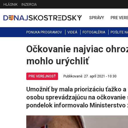
Jump
HLÁSNIK
INZERCIA
to
navigation
SPRÁVY
PRE VER
PONUKA PROGRAMOV
VIDEÁ
FOTOGALÉRIA
POŠLITE N
Očkovanie najviac ohr
Back
to
mohlo urýchliť
top
PRE VEREJNOSŤ
Publikované: 27. apríl 2021 - 10:30
Umožniť by mala priorizáciu ťažko a
osobu sprevádzajúcu na očkovanie s
pondelok informovalo Ministerstvo 