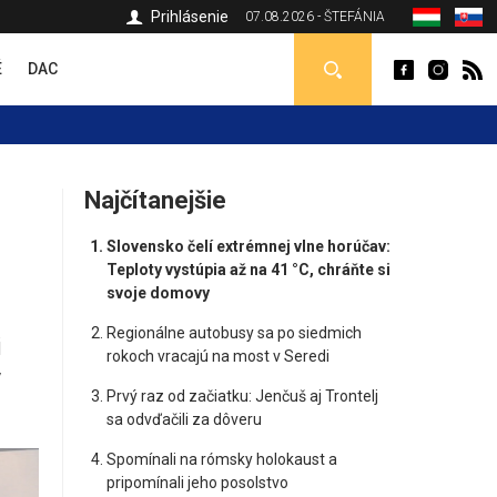
Prihlásenie
07.08.2026 - ŠTEFÁNIA
É
DAC
Najčítanejšie
Slovensko čelí extrémnej vlne horúčav:
Teploty vystúpia až na 41 °C, chráňte si
svoje domovy
Regionálne autobusy sa po siedmich
i
rokoch vracajú na most v Seredi
v
Prvý raz od začiatku: Jenčuš aj Trontelj
sa odvďačili za dôveru
Spomínali na rómsky holokaust a
pripomínali jeho posolstvo