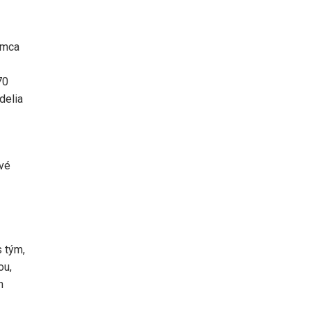
emca
70
delia
vé
s tým,
ou,
h