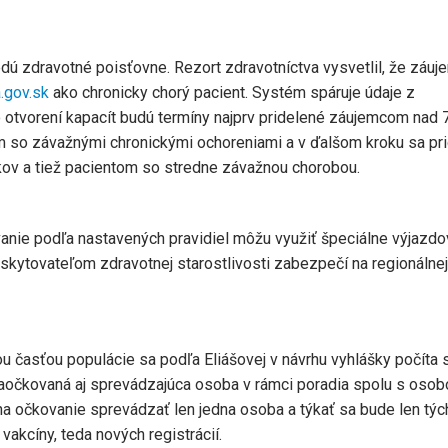
ú zdravotné poisťovne. Rezort zdravotníctva vysvetlil, že záuj
.gov.sk
ako chronicky chorý pacient. Systém spáruje údaje z
o otvorení kapacít budú termíny najprv pridelené záujemcom nad 
om so závažnými chronickými ochoreniami a v ďalšom kroku sa pri
okov a tiež pacientom so stredne závažnou chorobou.
nie podľa nastavených pravidiel môžu využiť špeciálne výjazdo
oskytovateľom zdravotnej starostlivosti zabezpečí na regionálnej
u časťou populácie sa podľa Eliášovej v návrhu vyhlášky počíta 
aočkovaná aj sprevádzajúca osoba v rámci poradia spolu s osob
a očkovanie sprevádzať len jedna osoba a týkať sa bude len týc
vakcíny, teda nových registrácií.