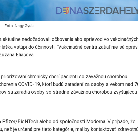
Foto: Nagy Gyula
a aktuálne nedožadovali očkovania ako sprievod vo vakcinačnýc
láška vstúpi do účinnosti. "Vakcinačné centrá zatiaľ nie sú oprá
Zuzana Eliášová.
priorizovaní chronicky chorí pacienti so závažnou chorobou
chorenia COVID-19, ktorí budú zaradení za osoby s vekom nad 7
rokov sa zaradia osoby so stredne závažnou chorobou zvyšujúcou
 Pfizer/BioNTech alebo od spoločnosti Moderna. V prípade, že
, než je určená pre tieto kategórie, mal by kontaktovať zdravotn