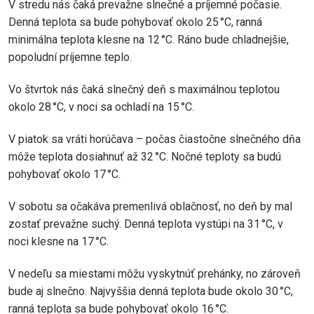
V stredu nás čaká prevažne slnečné a príjemné počasie.
Denná teplota sa bude pohybovať okolo 25 °C, ranná
minimálna teplota klesne na 12 °C. Ráno bude chladnejšie,
popoludní príjemne teplo.
Vo štvrtok nás čaká slnečný deň s maximálnou teplotou
okolo 28 °C, v noci sa ochladí na 15 °C.
V piatok sa vráti horúčava – počas čiastočne slnečného dňa
môže teplota dosiahnuť až 32 °C. Nočné teploty sa budú
pohybovať okolo 17 °C.
V sobotu sa očakáva premenlivá oblačnosť, no deň by mal
zostať prevažne suchý. Denná teplota vystúpi na 31 °C, v
noci klesne na 17 °C.
V nedeľu sa miestami môžu vyskytnúť prehánky, no zároveň
bude aj slnečno. Najvyššia denná teplota bude okolo 30 °C,
ranná teplota sa bude pohybovať okolo 16 °C.