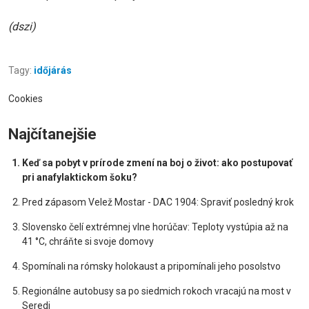
(dszi)
Tagy:
időjárás
Cookies
Najčítanejšie
Keď sa pobyt v prírode zmení na boj o život: ako postupovať
pri anafylaktickom šoku?
Pred zápasom Velež Mostar - DAC 1904: Spraviť posledný krok
Slovensko čelí extrémnej vlne horúčav: Teploty vystúpia až na
41 °C, chráňte si svoje domovy
Spomínali na rómsky holokaust a pripomínali jeho posolstvo
Regionálne autobusy sa po siedmich rokoch vracajú na most v
Seredi