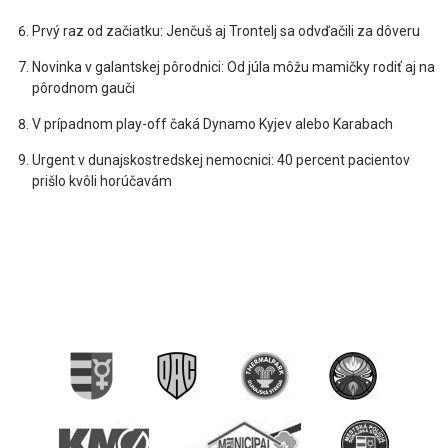
Prvý raz od začiatku: Jenčuš aj Trontelj sa odvďačili za dôveru
Novinka v galantskej pôrodnici: Od júla môžu mamičky rodiť aj na
pôrodnom gauči
V prípadnom play-off čaká Dynamo Kyjev alebo Karabach
Urgent v dunajskostredskej nemocnici: 40 percent pacientov
prišlo kvôli horúčavám