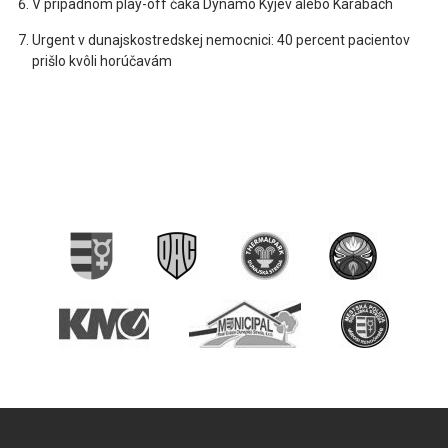
V prípadnom play-off čaká Dynamo Kyjev alebo Karabach
Urgent v dunajskostredskej nemocnici: 40 percent pacientov
prišlo kvôli horúčavám