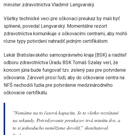
minister zdravotníctva Vladimír Lengvarský.
Všetky technické veci pre očkovací preukaz by mali byť
splnené, povedal Lengvarský. Momentálne rezort
zdravotníctva komunikuje s očkovacími centrami, aby mohli
rôzne typy potvrdení nahradiť jedným certifikátom.
Lekár Bratislavského samosprávneho kraja (BSK) a riaditeľ
odboru zdravotníctva Úradu BSK Tomáš Szalay verí, že
koncom júna bude fungovať tzv. zelený pas pre potvrdenie
očkovania. Zároveň prosí ľudí, aby do očkovanie centra na
NFŠ nechodili ľudia pre potvrdenie medzinárodného
očkovacie certifikátu.
"Nemáme na to časovú kapacitu. Je to všetko rozrátané
na sekundy. Potvrdzovanie preukazov trvá minútu dve, a
to si jednoducho nemôžeme dovoliť,"
skonštatoval