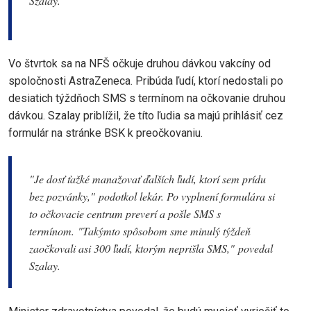
Szalay.
Vo štvrtok sa na NFŠ očkuje druhou dávkou vakcíny od
spoločnosti AstraZeneca. Pribúda ľudí, ktorí nedostali po
desiatich týždňoch SMS s termínom na očkovanie druhou
dávkou. Szalay priblížil, že títo ľudia sa majú prihlásiť cez
formulár na stránke BSK k preočkovaniu.
"Je dosť ťažké manažovať ďalších ľudí, ktorí sem prídu
bez pozvánky,"
podotkol lekár. Po vyplnení formulára si
to očkovacie centrum preverí a pošle SMS s
termínom.
"Takýmto spôsobom sme minulý týždeň
zaočkovali asi 300 ľudí, ktorým neprišla SMS,"
povedal
Szalay.