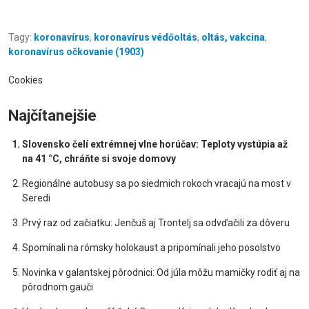
Tagy:
koronavírus
,
koronavírus védőoltás
,
oltás, vakcina
,
koronavírus očkovanie (1903)
Cookies
Najčítanejšie
Slovensko čelí extrémnej vlne horúčav: Teploty vystúpia až
na 41 °C, chráňte si svoje domovy
Regionálne autobusy sa po siedmich rokoch vracajú na most v
Seredi
Prvý raz od začiatku: Jenčuš aj Trontelj sa odvďačili za dôveru
Spomínali na rómsky holokaust a pripomínali jeho posolstvo
Novinka v galantskej pôrodnici: Od júla môžu mamičky rodiť aj na
pôrodnom gauči