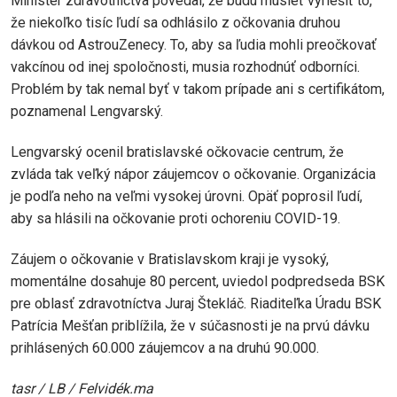
Minister zdravotníctva povedal, že budú musieť vyriešiť to,
že niekoľko tisíc ľudí sa odhlásilo z očkovania druhou
dávkou od AstrouZenecy. To, aby sa ľudia mohli preočkovať
vakcínou od inej spoločnosti, musia rozhodnúť odborníci.
Problém by tak nemal byť v takom prípade ani s certifikátom,
poznamenal Lengvarský.
Lengvarský ocenil bratislavské očkovacie centrum, že
zvláda tak veľký nápor záujemcov o očkovanie. Organizácia
je podľa neho na veľmi vysokej úrovni. Opäť poprosil ľudí,
aby sa hlásili na očkovanie proti ochoreniu COVID-19.
Záujem o očkovanie v Bratislavskom kraji je vysoký,
momentálne dosahuje 80 percent, uviedol podpredseda BSK
pre oblasť zdravotníctva Juraj Štekláč. Riaditeľka Úradu BSK
Patrícia Mešťan priblížila, že v súčasnosti je na prvú dávku
prihlásených 60.000 záujemcov a na druhú 90.000.
tasr / LB / Felvidék.ma