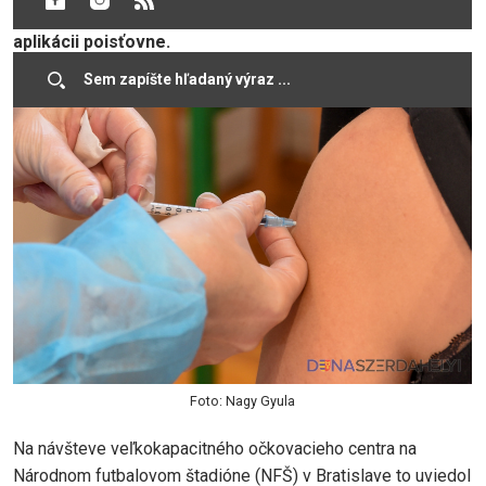
Chce, aby ľudia mali očkovací certifikát priamo v
aplikácii poisťovne.
Foto: Nagy Gyula
Na návšteve veľkokapacitného očkovacieho centra na
Národnom futbalovom štadióne (NFŠ) v Bratislave to uviedol